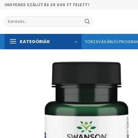
Skip
INGYENES SZÁLLÍTÁS 25 000 FT FELETT!
to
content
Keresés
a
következőre:
KATEGÓRIÁK
TÖRZSVÁSÁRLÓI PROGRA
Kíván