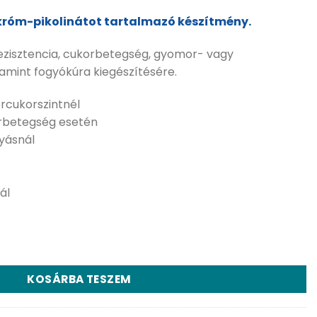
 króm-pikolinátot tartalmazó készítmény.
nrezisztencia, cukorbetegség, gyomor- vagy
amint fogyókúra kiegészítésére.
rcukorszintnél
korbetegség esetén
gyásnál
ál
te - 100 db kapszula mennyiség
KOSÁRBA TESZEM