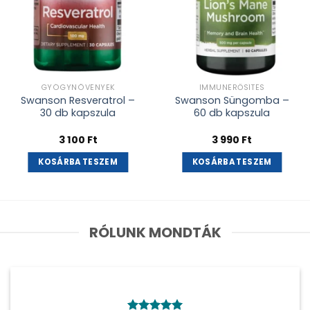
GYÓGYNÖVÉNYEK
IMMUNERŐSÍTÉS
Swanson Resveratrol –
Swanson Süngomba –
30 db kapszula
60 db kapszula
3 100
Ft
3 990
Ft
KOSÁRBA TESZEM
KOSÁRBA TESZEM
RÓLUNK MONDTÁK