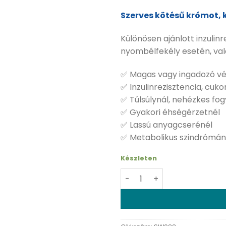
Szerves kötésű krómot,
Különösen ajánlott inzuli
nyombélfekély esetén, val
✅ Magas vagy ingadozó vé
✅ Inzulinrezisztencia, cu
✅ Túlsúlynál, nehézkes fo
✅ Gyakori éhségérzetnél
✅ Lassú anyagcserénél
✅ Metabolikus szindrómán
Készleten
Swanson Chromium picolina