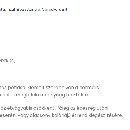
éta
,
Inzulinrezisztencia
,
Vércukorszint
NYEK (0)
os pótlása. Kiemelt szerepe van a normális
k kell a megfelelő mennyiség bevitelére.
z étvágyat is csökkenti, főleg az édesség utáni
 esetén, vagy alacsony kalóriájú étrend kiegészítésére,