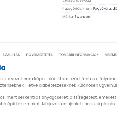
Cikkszám:
SW022
Kategóriák:
Króm
,
Fogyókúra, di
Márka:
Swanson
SZÁLLÍTÁS
FIGYELMEZTETÉS
TOVÁBBI INFORMÁCIÓK
VÉLEMÉ
la
zervezet nem képes előállítani, ezért fontos a folyamat
sztenseknek, illetve diabéteszeseknek különösen ügyelniü
 mert serkenti az anyagcserét, a zsírégetést, emellett a
bá építi az izmokat. Kifejezetten ajánlott hasi zsírpárnák