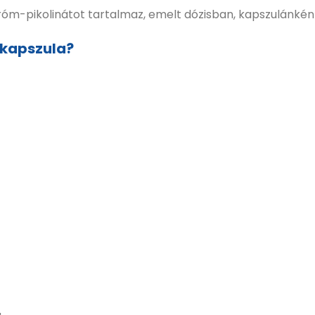
króm-pikolinátot tartalmaz, emelt dózisban, kapszulánk
 kapszula?