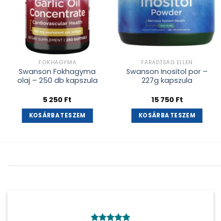
FOKHAGYMA
FÁRADTSÁG ELLEN
Swanson Fokhagyma
Swanson Inositol por –
olaj – 250 db kapszula
227g kapszula
5 250
Ft
15 750
Ft
KOSÁRBA TESZEM
KOSÁRBA TESZEM