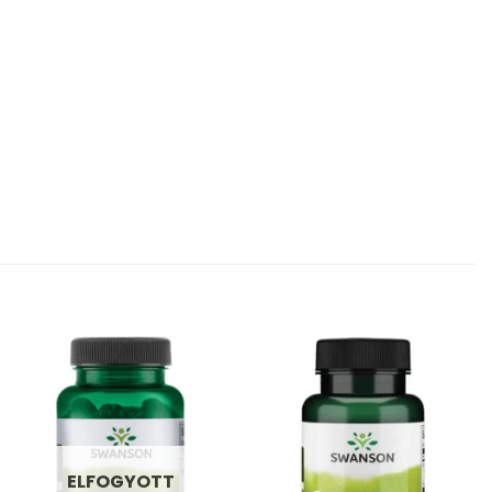
Kívánságlistához
Kívánságlistához
adás
adás
ELFOGYOTT