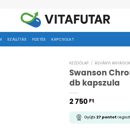
M
SZÁLLÍTÁS
FIZETÉS
KAPCSOLAT
KEZDŐLAP
/
ÁSVÁNYI ANYAGO
Swanson Chrom
ságlistához
db kapszula
adás
2 750
Ft
Gyűjts
27
pontot
regisz