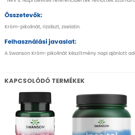
*NRV%: Napi beviteli referenciaérték felnőttek számár
Összetevők:
Króm-pikolinát, rizsliszt, zselatin.
Felhasználási javaslat:
A Swanson Króm-pikolinát készítmény napi ajánlott ada
KAPCSOLÓDÓ TERMÉKEK
Kívánságlistához
Kívánságlistához
adás
adás