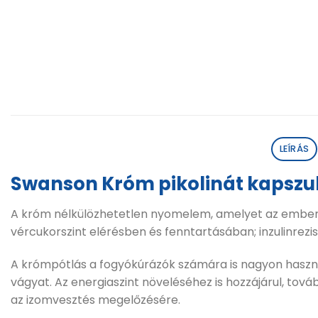
LEÍRÁS
Swanson Króm pikolinát kapszu
A króm nélkülözhetetlen nyomelem, amelyet az emberi s
vércukorszint elérésben és fenntartásában; inzulinrezi
A krómpótlás a fogyókúrázók számára is nagyon hasznos,
vágyat. Az energiaszint növeléséhez is hozzájárul, továb
az izomvesztés megelőzésére.