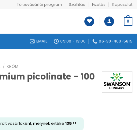
Törzsvásárlói program
Szállítás
Fizetés
Kapcsolat
0
EMAIL
09:00 - 13:00
06-30-409-5815
K
/
KRÓM
ium picolinate – 100
trált vásárlóként, melynek értéke
135
Ft