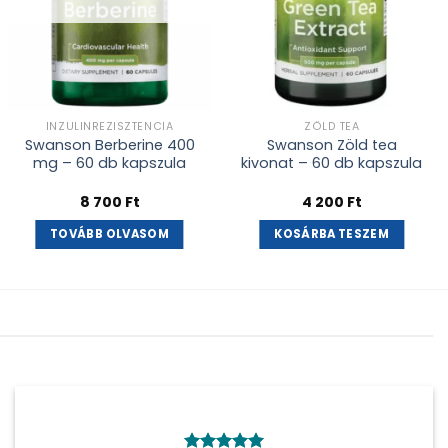
INZULINREZISZTENCIA
ZÖLD TEA
Swanson Berberine 400
Swanson Zöld tea
mg – 60 db kapszula
kivonat – 60 db kapszula
8 700
Ft
4 200
Ft
TOVÁBB OLVASOM
KOSÁRBA TESZEM