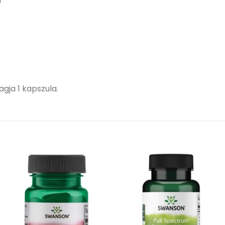
a
gja 1 kapszula.
Kívánságlistához
Kívánságlistához
adás
adás