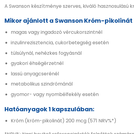
A Swanson készítménye szerves, kiváló hasznosulású 
Mikor ajánlott a Swanson Króm-pikolinát
magas vagy ingadozó vércukorszintnél
inzulinrezisztencia, cukorbetegség esetén
túlsúlynál, nehézkes fogyásnál
gyakori éhségérzetnél
lassú anyagcserénél
metabolikus szindrómánál
gyomor- vagy nyombélfekély esetén
Hatóanyagok 1 kapszulában:
Króm (króm-pikolinát) 200 mcg (571 NRV%*)