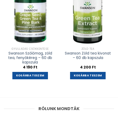
GYULLADÁS CSÖKKENTÉSE
ZÖLD TEA
Swanson Szőlőmag, zöld
Swanson Zöld tea kivonat
tea, fenyőkéreg – 60 db
– 60 db kapszula
kapszula
4 190
Ft
4 200
Ft
KOSÁRBA TESZEM
KOSÁRBA TESZEM
RÓLUNK MONDTÁK