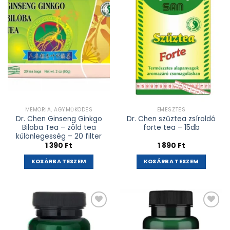
adás
adás
MEMÓRIA, AGYMŰKÖDÉS
EMÉSZTÉS
Dr. Chen Ginseng Ginkgo
Dr. Chen szűztea zsíroldó
Biloba Tea – zöld tea
forte tea – 15db
különlegesség – 20 filter
1 390
Ft
1 890
Ft
KOSÁRBA TESZEM
KOSÁRBA TESZEM
Kívánságlistához
Kívánságlistához
adás
adás