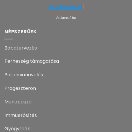
Árukereső.hu
NÉPSZERŰEK
Babatervezés
Terhesség támogatása
Potencianövelés
Progeszteron
Menopauza
Immuerősítés
Gyógyteák