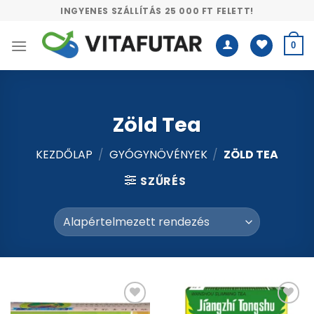
Skip
INGYENES SZÁLLÍTÁS 25 000 FT FELETT!
to
content
0
Zöld Tea
KEZDŐLAP
/
GYÓGYNÖVÉNYEK
/
ZÖLD TEA
SZŰRÉS
Kívánságlistához
Kívánságlistához