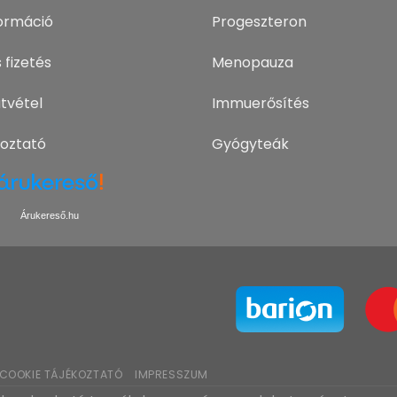
nformáció
Progeszteron
 fizetés
Menopauza
tvétel
Immuerősítés
koztató
Gyógyteák
Árukereső.hu
COOKIE TÁJÉKOZTATÓ
IMPRESSZUM