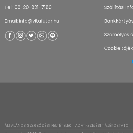
Tel.: 06-20-821-7180
Szállítási i
Email: info@vitafutar.hu
Bankkártyás
Személyes á
Cookie tájé
ÁLTALÁNOS SZERZŐDÉSI FELTÉTELEK
ADATKEZELÉSI TÁJÉKOZTATÓ