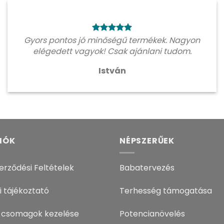
Gyors pontos jó minőségű termékek. Nagyon
elégedett vagyok! Csak ajánlani tudom.
István
IÓK
NÉPSZERŰEK
erződési Feltételek
Babatervezés
i tájékoztató
Terhesség támogatása
 csomagok kezelése
Potencianövelés