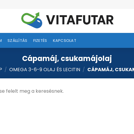
M
SZÁLLÍTÁS
FIZETÉS
KAPCSOLAT
Cápamáj, csukamájolaj
P
/
OMEGA 3-6-9 OLAJ ÉS LECITIN
/
CÁPAMÁJ, CSUKA
se felelt meg a keresésnek.