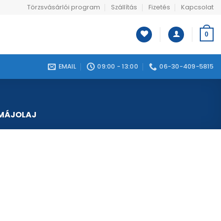
Törzsvásárlói program
Szállítás
Fizetés
Kapcsolat
0
EMAIL
09:00 - 13:00
06-30-409-5815
MÁJOLAJ