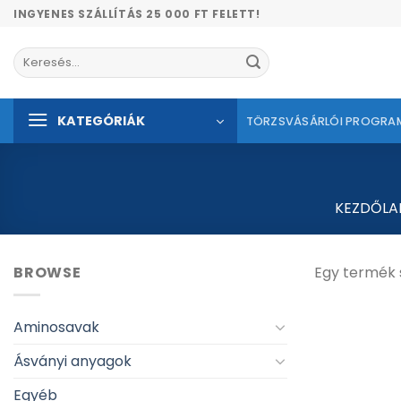
Skip
INGYENES SZÁLLÍTÁS 25 000 FT FELETT!
to
content
Keresés
a
következőre:
KATEGÓRIÁK
TÖRZSVÁSÁRLÓI PROGRA
KEZDŐLA
BROWSE
Egy termék 
Aminosavak
Ásványi anyagok
Egyéb