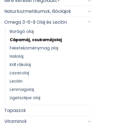
Mire keresel megoldást?
Naturkozmetikumok, illóolajok
Omega 3-6-9 Olaj és Lecitin
Borágó olaj
Cápamáj, csukamájolaj
Feketeköménymag olaj
Halolaj
Krill rákolaj
Lazacolaj
Lecitin
Lenmagolaj
Ligetszépe olaj
Tapaszok
Vitaminok