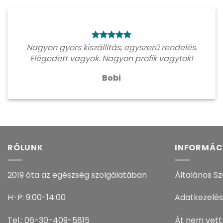
Nagyon gyors kiszállítás, egyszerű rendelés.
Elégedett vagyok. Nagyon profik vagytok!
Bobi
RÓLUNK
INFORMÁC
2019 óta az egészség szolgálatában
Általános Sz
H-P: 9:00-14:00
Adatkezelés
Tel.: 06-30-409-5815
Át nem vett