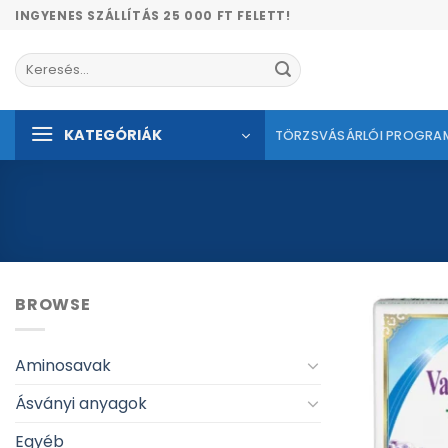
Skip
INGYENES SZÁLLÍTÁS 25 000 FT FELETT!
to
content
Keresés
a
következőre:
KATEGÓRIÁK
TÖRZSVÁSÁRLÓI PROGRA
BROWSE
Aminosavak
Ásványi anyagok
Egyéb