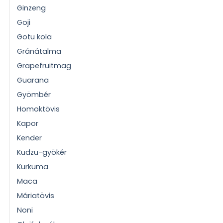
Ginzeng
Goji
Gotu kola
Gránátalma
Grapefruitmag
Guarana
Gyömbér
Homoktövis
Kapor
Kender
Kudzu-gyökér
Kurkuma
Maca
Máriatövis
Noni