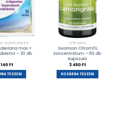
AR, ÁLMATLANSÁG
CITROMFŰ
Valeriana max +
Swanson Citromfű
abletta – 30 db
koncentrátum – 60 db
kapszula
 140
Ft
3 450
Ft
RBA TESZEM
KOSÁRBA TESZEM