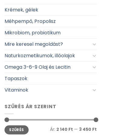
Krémek, gélek
Méhpempő, Propolisz
Mikrobiom, probiotikum
Mire keresel megoldást?
Naturkozmetikumok, illóolajok
Omega 3-6-9 Olaj és Lecitin
Tapaszok
Vitaminok
SZŰRÉS ÁR SZERINT
Min
Max
Ár:
2 140 Ft
—
3 450 Ft
SZŰRÉS
ár
ár