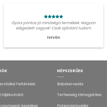
Gyors pontos jó minőségű termékek. Nagyon
elégedett vagyok! Csak ajánlani tudom.
István
IÓK
NÉPSZERŰEK
erződési Feltételek
Babatervezés
i tájékoztató
Terhesség támogatása
 csomagok kezelése
Potencianövelés