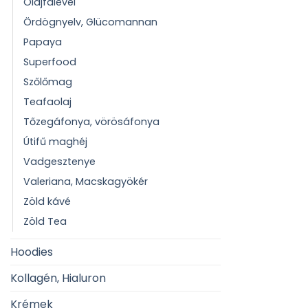
Olajfalevél
Ördögnyelv, Glücomannan
Papaya
Superfood
Szőlőmag
Teafaolaj
Tőzegáfonya, vörösáfonya
Útifű maghéj
Vadgesztenye
Valeriana, Macskagyökér
Zöld kávé
Zöld Tea
Hoodies
Kollagén, Hialuron
Krémek