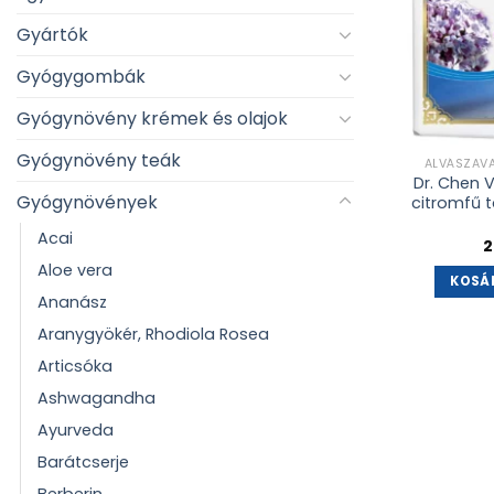
Gyártók
Gyógygombák
Gyógynövény krémek és olajok
Gyógynövény teák
ALVÁSZAV
Dr. Chen 
Gyógynövények
citromfű t
Acai
2
Aloe vera
KOSÁ
Ananász
Aranygyökér, Rhodiola Rosea
Articsóka
Ashwagandha
Ayurveda
Barátcserje
Berberin