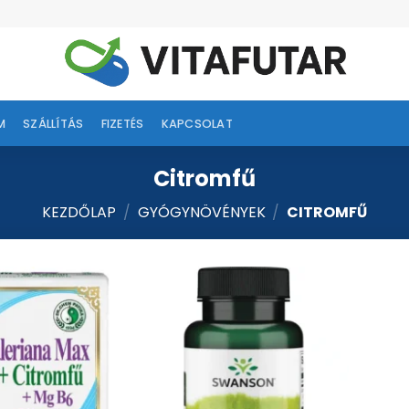
M
SZÁLLÍTÁS
FIZETÉS
KAPCSOLAT
Citromfű
KEZDŐLAP
/
GYÓGYNÖVÉNYEK
/
CITROMFŰ
Kívánságlistához
Kívánságlistához
adás
adás