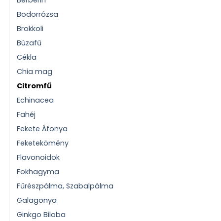
Bodorrózsa
Brokkoli
Búzafű
Cékla
Chia mag
Citromfű
Echinacea
Fahéj
Fekete Áfonya
Feketekömény
Flavonoidok
Fokhagyma
Fűrészpálma, Szabalpálma
Galagonya
Ginkgo Biloba