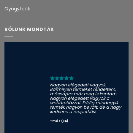
Gyógyteák
RÓLUNK MONDTÁK
Nagyon elégedett vagyok.
Bármilyen terméket rendeltem,
másnapra már meg is kaptam.
Nagyon elégedett vagyok a
webáruházzal. Eddig mindegyik
termék nagyon bevált, de a nagy
kedvenc a szuperhős!
Tmás (36)