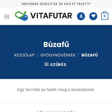
Skip
INGYENES SZÁLLÍTÁS 25 000 FT FELETT!
to
content
0
Búzafű
KEZDŐLAP
/
GYÓGYNÖVÉNYEK
/
BÚZAFŰ
SZŰRÉS
Egy termék se felelt meg a keresésnek.