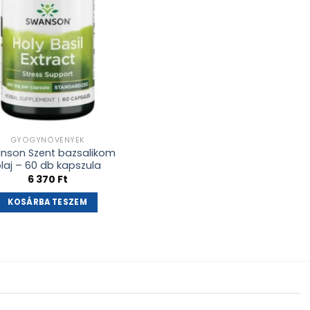
GYÓGYNÖVÉNYEK
nson Szent bazsalikom
laj – 60 db kapszula
6 370
Ft
KOSÁRBA TESZEM