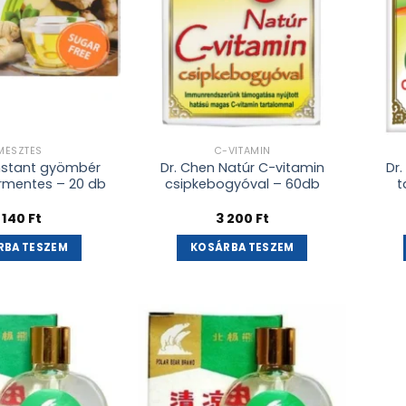
MÉSZTÉS
C-VITAMIN
Instant gyömbér
Dr. Chen Natúr C-vitamin
Dr
rmentes – 20 db
csipkebogyóval – 60db
t
 140
Ft
3 200
Ft
RBA TESZEM
KOSÁRBA TESZEM
Kívánságlistához
Kívánságlistához
adás
adás