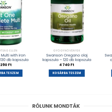
DTSÁG ELLEN
GYÓGYNÖVÉNYEK
ulti with iron
Swanson Oregano olaj
Swa
 130 db kapszula
kapszula – 120 db kapszula
o
 290
Ft
4 740
Ft
RBA TESZEM
KOSÁRBA TESZEM
RÓLUNK MONDTÁK