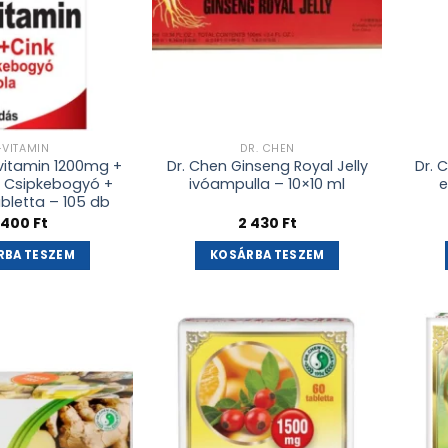
-VITAMIN
DR. CHEN
vitamin 1200mg +
Dr. Chen Ginseng Royal Jelly
Dr. 
+ Csipkebogyó +
ivóampulla – 10×10 ml
e
bletta – 105 db
 400
Ft
2 430
Ft
RBA TESZEM
KOSÁRBA TESZEM
Kívánságlistához
Kívánságlistához
adás
adás