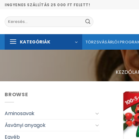
Skip
INGYENES SZÁLLÍTÁS 25 000 FT FELETT!
to
content
Keresés
a
következőre:
KATEGÓRIÁK
TÖRZSVÁSÁRLÓI PROGRA
KEZDŐLA
BROWSE
Aminosavak
Ásványi anyagok
Egyéb