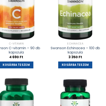
C-VITAMIN
ECHINACEA
son C-vitamin – 90 db
Swanson Echinacea – 100 db
kapszula
kapszula
4 690
Ft
3 350
Ft
KOSÁRBA TESZEM
KOSÁRBA TESZEM
Kívánságlistához
Kívánságlistához
adás
adás