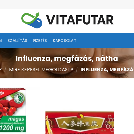
M
SZÁLLÍTÁS
FIZETÉS
KAPCSOLAT
Influenza, megfázás, nátha
P
/
MIRE KERESEL MEGOLDÁST?
/
INFLUENZA, MEGFÁZÁ
Kívánságlistához
Kívánságlistához
adás
adás