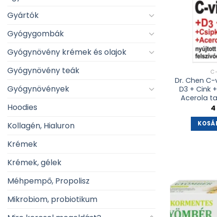
Gyártók
Gyógygombák
Gyógynövény krémek és olajok
Gyógynövény teák
C
Dr. Chen C-
Gyógynövények
D3 + Cink 
Acerola ta
Hoodies
4
KOSÁ
Kollagén, Hialuron
Krémek
Krémek, gélek
Méhpempő, Propolisz
Mikrobiom, probiotikum