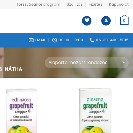
Törzsvásárlói program
Szállítás
Fizetés
Kapcsolat
0
EMAIL
09:00 - 13:00
06-30-409-5815
S, NÁTHA
Kívánságlistához
Kívánságlistához
adás
adás