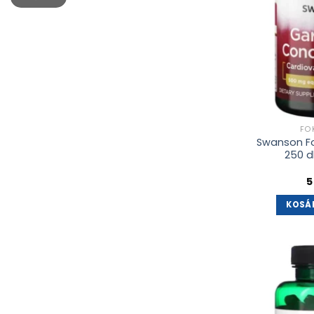
FO
Swanson F
250 d
5
KOSÁ