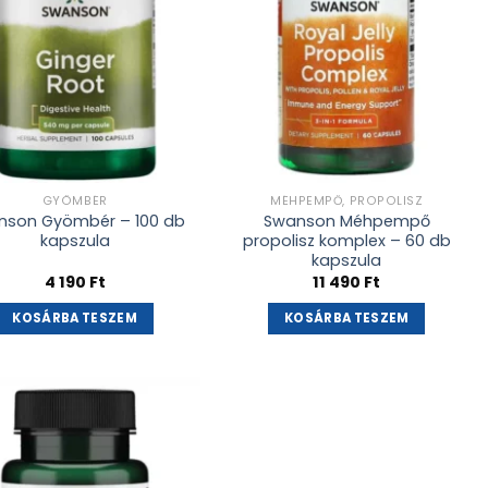
GYÖMBÉR
MÉHPEMPŐ, PROPOLISZ
nson Gyömbér – 100 db
Swanson Méhpempő
kapszula
propolisz komplex – 60 db
kapszula
4 190
Ft
11 490
Ft
KOSÁRBA TESZEM
KOSÁRBA TESZEM
Kívánságlistához
adás