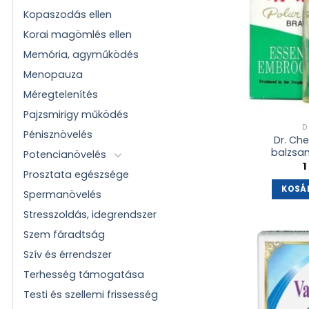
Kopaszodás ellen
Korai magömlés ellen
Memória, agyműködés
Menopauza
Méregtelenítés
Pajzsmirigy működés
D
Pénisznövelés
Dr. Che
balzsam
Potencianövelés
1
Prosztata egészsége
KOSÁ
Spermanövelés
Stresszoldás, idegrendszer
Szem fáradtság
Szív és érrendszer
Terhesség támogatása
Testi és szellemi frissesség