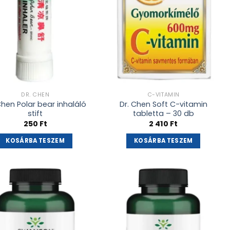
DR. CHEN
C-VITAMIN
Chen Polar bear inhaláló
Dr. Chen Soft C-vitamin
stift
tabletta – 30 db
250
Ft
2 410
Ft
KOSÁRBA TESZEM
KOSÁRBA TESZEM
Kívánságlistához
Kívánságlistához
adás
adás