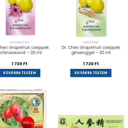
ECHINACEA
GINZENG
Chen Grapefruit cseppek
Dr. Chen Grapefruit cseppek
chinaceaval – 30 ml
ginsenggel – 30 ml
1 720
Ft
1 720
Ft
KOSÁRBA TESZEM
KOSÁRBA TESZEM
Kívánságlistához
Kívánságlistához
adás
adás