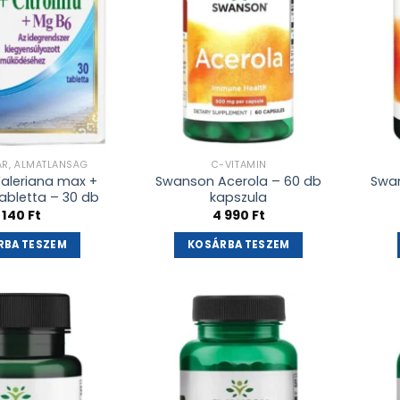
AR, ÁLMATLANSÁG
C-VITAMIN
Valeriana max +
Swanson Acerola – 60 db
Swan
abletta – 30 db
kapszula
 140
Ft
4 990
Ft
RBA TESZEM
KOSÁRBA TESZEM
Kívánságlistához
Kívánságlistához
adás
adás