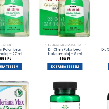
R. CHEN
INFLUENZA, MEGFÁZÁS, NÁTHA
n Polar bear
Dr. Chen Polar bear
Dr. 
olaj – 27 ml
balzsamolaj – 8 ml
 555
Ft
690
Ft
RBA TESZEM
KOSÁRBA TESZEM
Kívánságlistához
Kívánságlistához
adás
adás