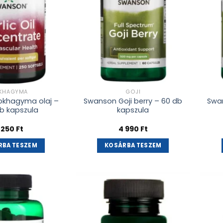
KHAGYMA
GOJI
okhagyma olaj –
Swanson Goji berry – 60 db
Swa
b kapszula
kapszula
 250
Ft
4 990
Ft
RBA TESZEM
KOSÁRBA TESZEM
Kívánságlistához
Kívánságlistához
adás
adás