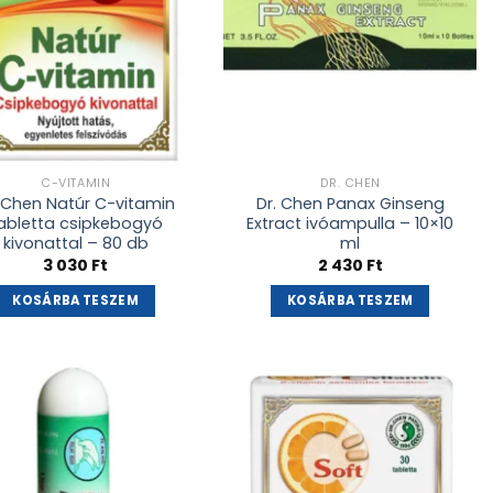
C-VITAMIN
DR. CHEN
. Chen Natúr C-vitamin
Dr. Chen Panax Ginseng
abletta csipkebogyó
Extract ivóampulla – 10×10
kivonattal – 80 db
ml
3 030
Ft
2 430
Ft
KOSÁRBA TESZEM
KOSÁRBA TESZEM
Kívánságlistához
Kívánságlistához
adás
adás