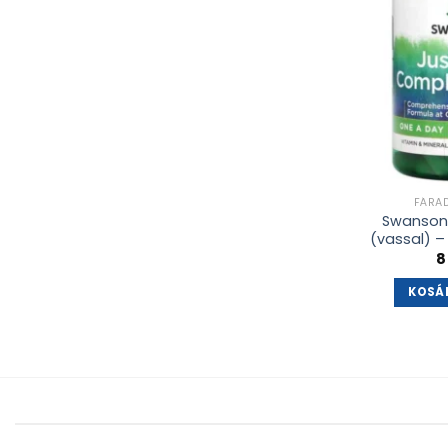
FÁRA
Swanson M
(vassal) –
8
KOSÁ