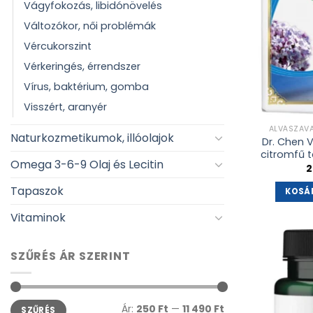
Vágyfokozás, libidónövelés
Változókor, női problémák
Vércukorszint
Vérkeringés, érrendszer
Vírus, baktérium, gomba
Visszért, aranyér
ALVÁSZAV
Naturkozmetikumok, illóolajok
Dr. Chen 
citromfű t
Omega 3-6-9 Olaj és Lecitin
2
Tapaszok
KOSÁ
Vitaminok
SZŰRÉS ÁR SZERINT
Min
Max
Ár:
250 Ft
—
11 490 Ft
SZŰRÉS
ár
ár