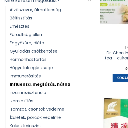
Mire keresel megoldást?
Alvászavar, álmatlanság
Béltisztítás
Emésztés
Fáradtság ellen
Fogyókúra, diéta
E
Gyulladás csökkentése
Dr. Chen 
tea – cuko
Hormonháztartás
Húgyutak egészsége
2
Immunerősítés
KOSÁ
Influenza, megfázás, nátha
Inzulinrezisztencia
Izomlazítás
Izomzat, csontok védelme
Ízületek, porcok védelme
Koleszterinszint