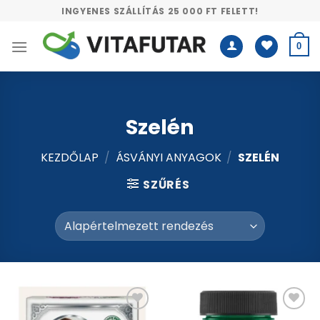
Skip
INGYENES SZÁLLÍTÁS 25 000 FT FELETT!
to
content
0
Szelén
KEZDŐLAP
/
ÁSVÁNYI ANYAGOK
/
SZELÉN
SZŰRÉS
Kívánságlistához
Kívánságlistához