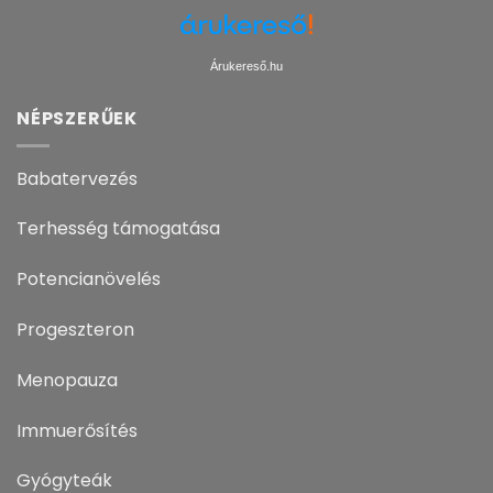
Árukereső.hu
NÉPSZERŰEK
Babatervezés
Terhesség támogatása
Potencianövelés
Progeszteron
Menopauza
Immuerősítés
Gyógyteák