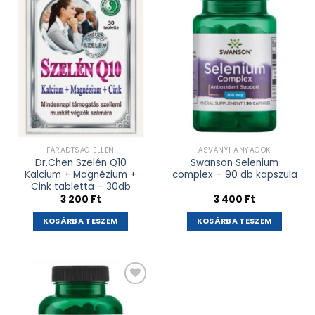
adás
adás
FÁRADTSÁG ELLEN
ÁSVÁNYI ANYAGOK
Dr.Chen Szelén Q10
Swanson Selenium
Kalcium + Magnézium +
complex – 90 db kapszula
Cink tabletta – 30db
3 200
Ft
3 400
Ft
KOSÁRBA TESZEM
KOSÁRBA TESZEM
Kívánságlistához
adás