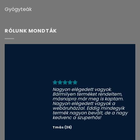
Gyógyteák
RÓLUNK MONDTÁK
Nagyon elégedett vagyok.
Bármilyen terméket rendeltem,
másnapra már meg is kaptam.
Nagyon elégedett vagyok a
webáruházzal. Eddig mindegyik
termék nagyon bevált, de a nagy
kedvenc a szuperhős!
Tmás (36)