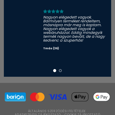
Nagyon elégedett vagyok.
Bármilyen terméket rendeltem,
másnapra már meg is kaptam.
Nagyon elégedett vagyok a
webáruházzal. Eddig mindegyik
termék nagyon bevált, de a nagy
kedvenc a szuperhős!
Tmás (36)
ÁLTALÁNOS SZERZŐDÉSI FELTÉTELEK
ADATKEZELÉSI TÁJÉKOZTATÓ
COOKIE TÁJÉKOZTATÓ