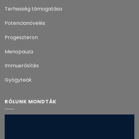
Terhesség támogatása
Potencianövelés
Progeszteron
Menopauza
Immuerősítés
Gyógyteák
RÓLUNK MONDTÁK