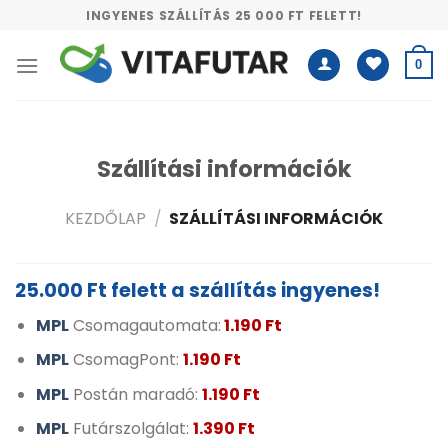
Skip
INGYENES SZÁLLÍTÁS 25 000 FT FELETT!
to
content
0
Szállítási információk
KEZDŐLAP
/
SZÁLLÍTÁSI INFORMÁCIÓK
25.000 Ft felett a szállítás ingyenes!
MPL
Csomagautomata:
1.190 Ft
MPL
CsomagPont:
1.190 Ft
MPL
Postán maradó:
1.190 Ft
MPL
Futárszolgálat:
1.390 Ft