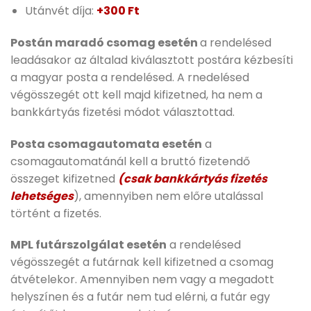
Utánvét díja:
+300 Ft
Postán maradó csomag esetén
a rendelésed
leadásakor az általad kiválasztott postára kézbesíti
a magyar posta a rendelésed. A rnedelésed
végösszegét ott kell majd kifizetned, ha nem a
bankkártyás fizetési módot választottad.
Posta csomagautomata esetén
a
csomagautomatánál kell a bruttó fizetendő
összeget kifizetned
(csak bankkártyás fizetés
lehetséges
), amennyiben nem előre utalással
történt a fizetés.
MPL futárszolgálat esetén
a rendelésed
végösszegét a futárnak kell kifizetned a csomag
átvételekor. Amennyiben nem vagy a megadott
helyszínen és a futár nem tud elérni, a futár egy