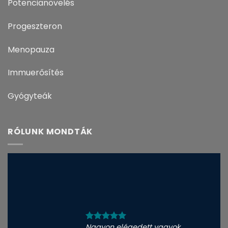
Potencianövelés
Progeszteron
Menopauza
Immuerősítés
Gyógyteák
RÓLUNK MONDTÁK
Nagyon elégedett vagyok.