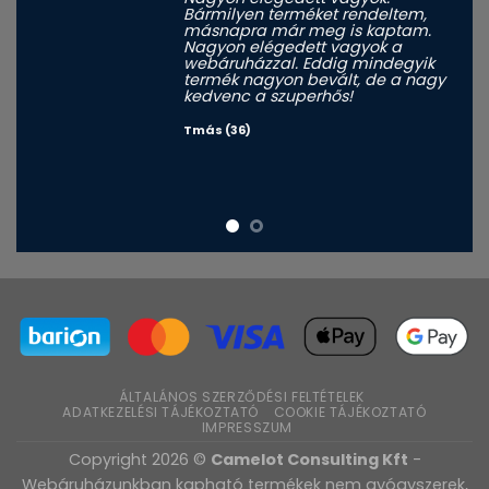
Bármilyen terméket rendeltem,
másnapra már meg is kaptam.
Nagyon elégedett vagyok a
webáruházzal. Eddig mindegyik
termék nagyon bevált, de a nagy
kedvenc a szuperhős!
Tmás (36)
ÁLTALÁNOS SZERZŐDÉSI FELTÉTELEK
ADATKEZELÉSI TÁJÉKOZTATÓ
COOKIE TÁJÉKOZTATÓ
IMPRESSZUM
Copyright 2026 ©
Camelot Consulting Kft
-
Webáruházunkban kapható termékek nem gyógyszerek,