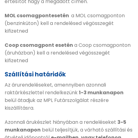
értesítőt hagy a megadott címen.
MOL csomagpontesetén
a MOL csomagponton
(benzinkúton) kell a rendelésed végösszegét
kifizetned
Coop csomagpont esetén
a Coop csomagponton
(áruházban) kell a rendelésed végösszegét
kifizetned
Szállítási határidők
Az árurendeléseket, amennyiben azonnali
raktárkészlettel rendelkezünk
1-3 munkanapon
belül átadjuk az MPL Futárszolgálat részére
kiszállításra.
Azonnali árukészlet hiányában a rendeléseket
3-5
munkanapon
belül teljesítjük, a várható szállítási és
átvételi időpontról
e-mailben, vagy telefonon