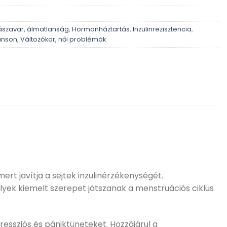
ászavar, álmatlanság
,
Hormonháztartás
,
Inzulinrezisztencia
,
nson
,
Változókor, női problémák
ert javítja a sejtek inzulinérzékenységét.
yek kiemelt szerepet játszanak a menstruációs ciklus
pressziós és pániktüneteket. Hozzájárul a