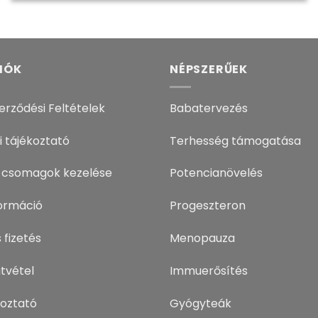
IÓK
NÉPSZERŰEK
erződési Feltételek
Babatervezés
i tájékoztató
Terhesség támogatása
 csomagok kezelése
Potencianövelés
nformáció
Progeszteron
 fizetés
Menopauza
tvétel
Immuerősítés
koztató
Gyógyteák