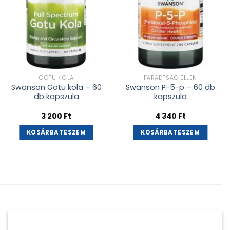
GOTU KOLA
FÁRADTSÁG ELLEN
Swanson Gotu kola – 60
Swanson P-5-p – 60 db
db kapszula
kapszula
3 200
Ft
4 340
Ft
KOSÁRBA TESZEM
KOSÁRBA TESZEM