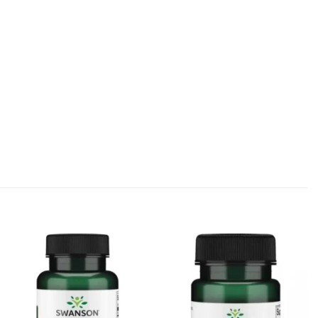
Kívánságlistához
Kívánságlistához
adás
adás