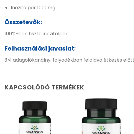
Inozitolpor 1000mg
Összetevők:
100%-ban tiszta inozitolpor.
Felhasználási javaslat:
3×1 adagolókanálnyi folyadékban feloldva étkezés előt
KAPCSOLÓDÓ TERMÉKEK
Kívánságlistához
Kívánságlistához
adás
adás