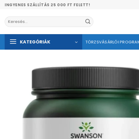
Skip
INGYENES SZÁLLÍTÁS 25 000 FT FELETT!
to
content
Keresés
a
következőre:
KATEGÓRIÁK
TÖRZSVÁSÁRLÓI PROGRA
Kíván