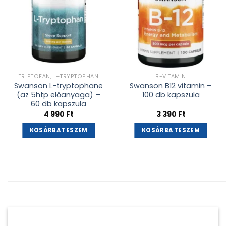
TRIPTOFÁN, L–TRYPTOPHAN
B-VITAMIN
Swanson L-tryptophane
Swanson B12 vitamin –
(az 5htp előanyaga) –
100 db kapszula
60 db kapszula
4 990
Ft
3 390
Ft
KOSÁRBA TESZEM
KOSÁRBA TESZEM