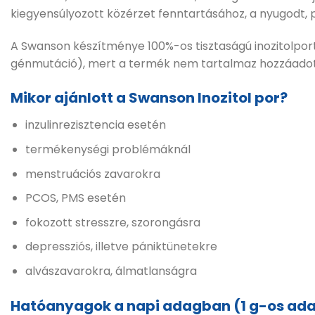
kiegyensúlyozott közérzet fenntartásához, a nyugodt, 
A Swanson készítménye 100%-os tisztaságú inozitolpor
génmutáció), mert a termék nem tartalmaz hozzáadott
Mikor ajánlott a Swanson Inozitol por?
inzulinrezisztencia esetén
termékenységi problémáknál
menstruációs zavarokra
PCOS, PMS esetén
fokozott stresszre, szorongásra
depressziós, illetve pániktünetekre
alvászavarokra, álmatlanságra
Hatóanyagok a napi adagban (1 g-os ad