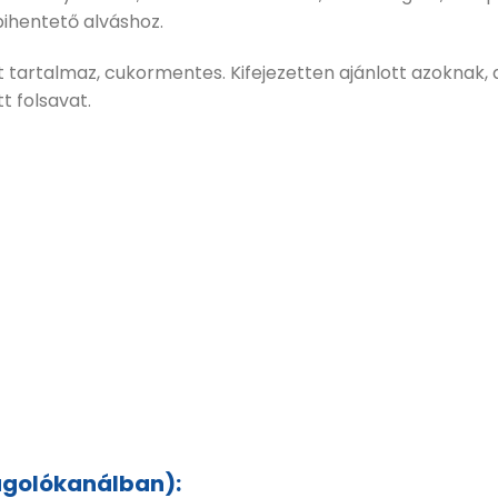
pihentető alváshoz.
t tartalmaz, cukormentes. Kifejezetten ajánlott azoknak
 folsavat.
agolókanálban):