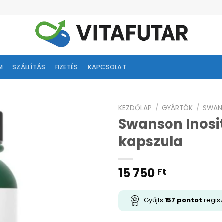
M
SZÁLLÍTÁS
FIZETÉS
KAPCSOLAT
KEZDŐLAP
/
GYÁRTÓK
/
SWAN
Swanson Inosit
ságlistához
kapszula
adás
15 750
Ft
Gyűjts
157
pontot
regisz