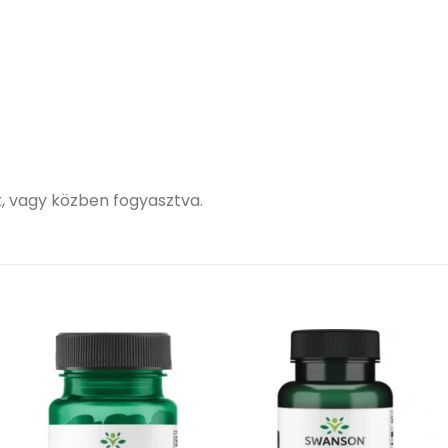
t, vagy közben fogyasztva.
Kívánságlistához
Kívánságlistához
adás
adás