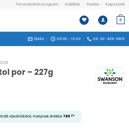
Törzsvásárlói program
Szállítás
Fizetés
Kapcsolat
0
EMAIL
09:00 - 13:00
06-30-409-5815
SON
ol por – 227g
trált vásárlóként, melynek értéke
785
Ft