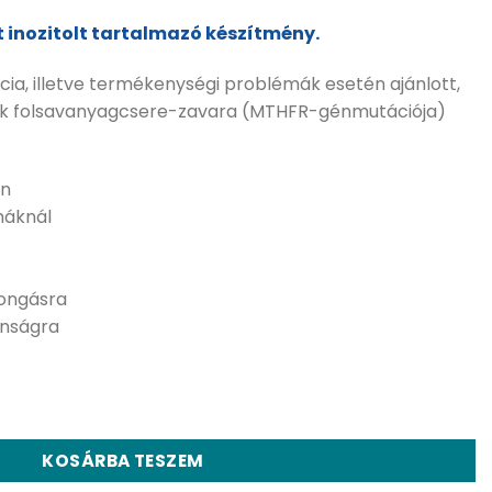
t inozitolt tartalmazó készítmény.
ncia, illetve termékenységi problémák esetén ajánlott,
ek folsavanyagcsere-zavara (MTHFR-génmutációja)
én
máknál
rongásra
anságra
g kapszula mennyiség
KOSÁRBA TESZEM