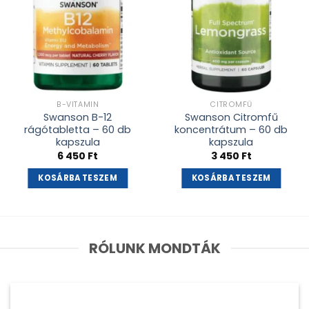
B-VITAMIN
CITROMFŰ
Swanson B-12
Swanson Citromfű
rágótabletta – 60 db
koncentrátum – 60 db
kapszula
kapszula
6 450
Ft
3 450
Ft
KOSÁRBA TESZEM
KOSÁRBA TESZEM
RÓLUNK MONDTÁK