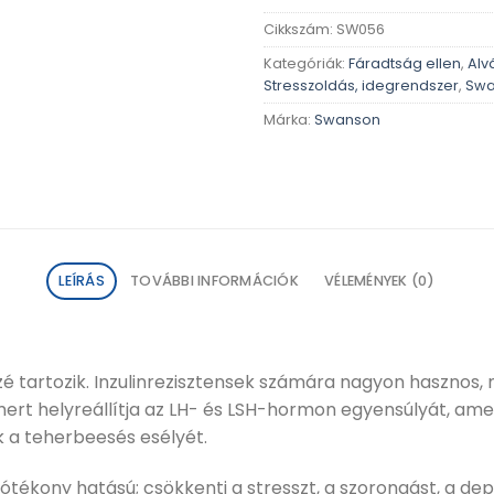
Cikkszám:
SW056
Kategóriák:
Fáradtság ellen
,
Alv
Stresszoldás, idegrendszer
,
Swa
Márka:
Swanson
LEÍRÁS
TOVÁBBI INFORMÁCIÓK
VÉLEMÉNYEK (0)
é tartozik. Inzulinrezisztensek számára nagyon hasznos, m
rt helyreállítja az LH- és LSH-hormon egyensúlyát, amel
k a teherbeesés esélyét.
s jótékony hatású; csökkenti a stresszt, a szorongást, a de