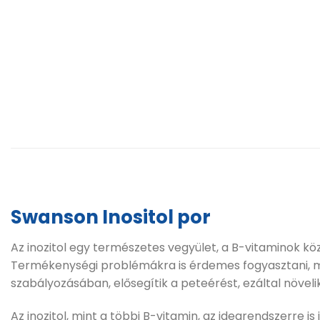
Swanson Inositol por
Az inozitol egy természetes vegyület, a B-vitaminok köz
Termékenységi problémákra is érdemes fogyasztani, me
szabályozásában, elősegítik a peteérést, ezáltal növeli
Az inozitol, mint a többi B-vitamin, az idegrendszerre i