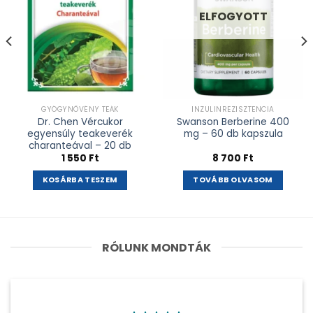
ELFOGYOTT
GYÓGYNÖVÉNY TEÁK
INZULINREZISZTENCIA
Dr. Chen Vércukor
Swanson Berberine 400
egyensúly teakeverék
mg – 60 db kapszula
charanteával – 20 db
1 550
Ft
8 700
Ft
KOSÁRBA TESZEM
TOVÁBB OLVASOM
RÓLUNK MONDTÁK