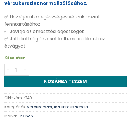
vércukorszint normalizálásához.
✅ Hozzájárul az egészséges vércukorszint
fenntartásához
✅ Javítja az emésztési egészséget
✅ Jóllakottság érzését kelti, és csökkenti az
étvágyat
Készleten
Dr. Chen Napi 1 vércukor egyensúly kapszula - 30 db me
KOSÁRBA TESZEM
Cikkszám:
K140
Kategóriák:
Vércukorszint
,
Inzulinrezisztencia
Márka:
Dr.Chen