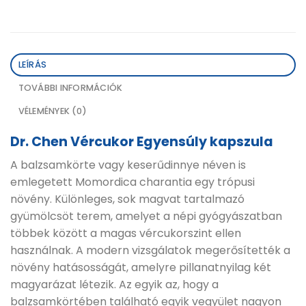
LEÍRÁS
TOVÁBBI INFORMÁCIÓK
VÉLEMÉNYEK (0)
Dr. Chen Vércukor Egyensúly kapszula
A balzsamkörte vagy keserűdinnye néven is
emlegetett Momordica charantia egy trópusi
növény. Különleges, sok magvat tartalmazó
gyümölcsöt terem, amelyet a népi gyógyászatban
többek között a magas vércukorszint ellen
használnak. A modern vizsgálatok megerősítették a
növény hatásosságát, amelyre pillanatnyilag két
magyarázat létezik. Az egyik az, hogy a
balzsamkörtében található egyik vegyület nagyon