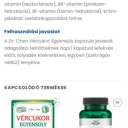
vitamin (aszkorbinsav), B6-vitamin (piridoxin-
hidroklorid), B1-vitamin (tiamin-hidroklorid), króm-
pikolinát zselatinkapszulába töltve.
Felhasználási javaslat
A Dr. Chen Vércukor Egyensúly kapszula javasolt
adagolása: felnőtteknek napi 1 kapszula lefekvés
előtt, folyadék kíséretében, egyben (szétrágás
nélkül) lenyelve.
KAPCSOLÓDÓ TERMÉKEK
Kívánságlistához
Kívánságlistához
adás
adás