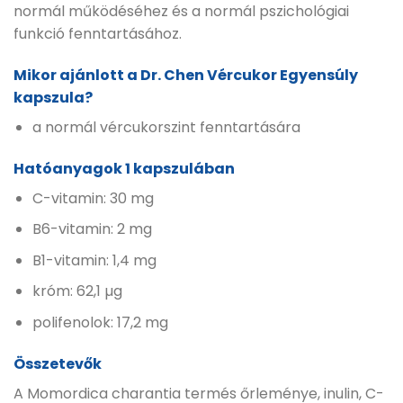
normál működéséhez és a normál pszichológiai
funkció fenntartásához.
Mikor ajánlott a Dr. Chen Vércukor Egyensúly
kapszula?
a normál vércukorszint fenntartására
Hatóanyagok 1 kapszulában
C-vitamin: 30 mg
B6-vitamin: 2 mg
B1-vitamin: 1,4 mg
króm: 62,1 µg
polifenolok: 17,2 mg
Összetevők
A Momordica charantia termés őrleménye, inulin, C-