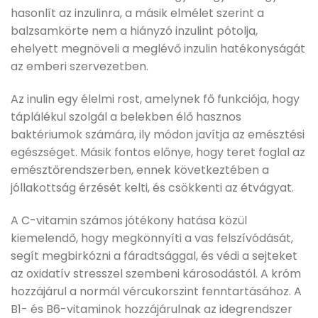
hasonlít az inzulinra, a másik elmélet szerint a
balzsamkörte nem a hiányzó inzulint pótolja,
ehelyett megnöveli a meglévő inzulin hatékonyságát
az emberi szervezetben.
Az inulin egy élelmi rost, amelynek fő funkciója, hogy
táplálékul szolgál a belekben élő hasznos
baktériumok számára, ily módon javítja az emésztési
egészséget. Másik fontos előnye, hogy teret foglal az
emésztőrendszerben, ennek következtében a
jóllakottság érzését kelti, és csökkenti az étvágyat.
A C-vitamin számos jótékony hatása közül
kiemelendő, hogy megkönnyíti a vas felszívódását,
segít megbirkózni a fáradtsággal, és védi a sejteket
az oxidatív stresszel szembeni károsodástól. A króm
hozzájárul a normál vércukorszint fenntartásához. A
B1- és B6-vitaminok hozzájárulnak az idegrendszer