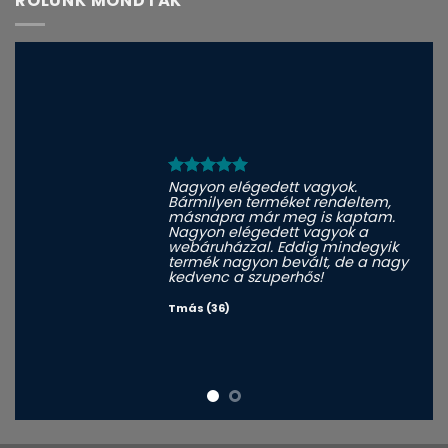
RÓLUNK MONDTÁK
Nagyon elégedett vagyok.
Bármilyen terméket rendeltem,
másnapra már meg is kaptam.
Nagyon elégedett vagyok a
webáruházzal. Eddig mindegyik
termék nagyon bevált, de a nagy
kedvenc a szuperhős!
Tmás (36)