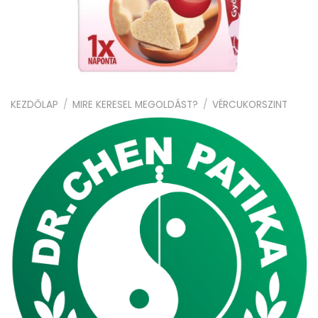
KEZDŐLAP
/
MIRE KERESEL MEGOLDÁST?
/
VÉRCUKORSZINT