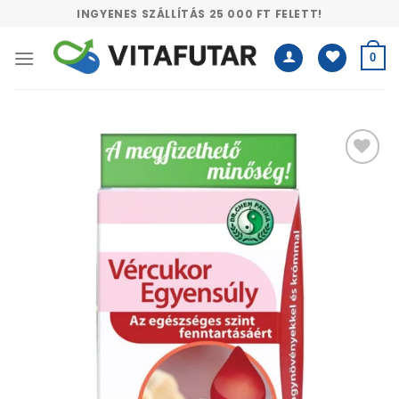
Skip
INGYENES SZÁLLÍTÁS 25 000 FT FELETT!
to
content
0
Kívánságlistához
adás