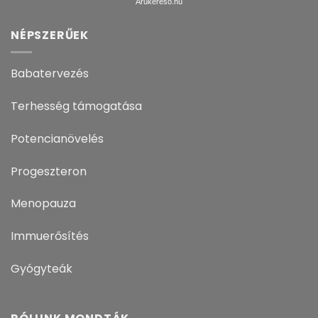
Árukereső.hu
NÉPSZERŰEK
Babatervezés
Terhesség támogatása
Potencianövelés
Progeszteron
Menopauza
Immuerősítés
Gyógyteák