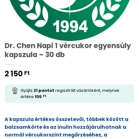
Dr. Chen Napi 1 vércukor egyensúly
kapszula – 30 db
2 150
Ft
Gyűjts
21
pontot
regisztrált vásárlóként, melynek
értéke
105
Ft
A kapszula értékes összetevői, többek között a
balzsamkörte és az inulin hozzájárulhatnak a
normál vércukorszint megőrzéséhez, a