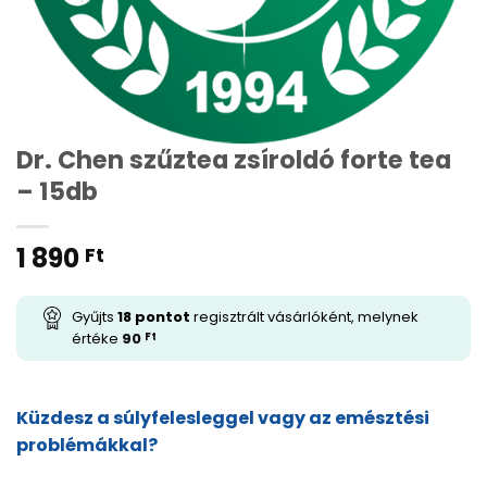
Dr. Chen szűztea zsíroldó forte tea
– 15db
1 890
Ft
Gyűjts
18
pontot
regisztrált vásárlóként, melynek
értéke
90
Ft
Küzdesz a súlyfelesleggel vagy az emésztési
problémákkal?