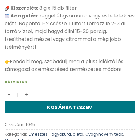
Kiszerelés:
3 g x 15 db filter
Adagolás:
reggel éhgyomorra vagy este lefekvés
előtt. Naponta 1-2 csésze. 1 filtert forrázz le 2-3 dl
forró vízzel, majd hagyd állni 15-20 percig.
Ízesítheted mézzel vagy citrommal a még jobb
ízélményért!
Rendeld meg, szabadulj meg a plusz kilóktól és
támogasd az emésztésed természetes módon!
Készleten
Dr. Chen szűztea zsíroldó forte tea – 15db mennyiség
KOSÁRBA TESZEM
Cikkszám:
T045
Kategóriák:
Emésztés
,
Fogyókúra, diéta
,
Gyógynövény teák
,