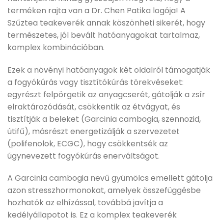
terméken rajta van a Dr. Chen Patika logója! A
Szűztea teakeverék annak köszönheti sikerét, hogy
természetes, jól bevált hatóanyagokat tartalmaz,
komplex kombinációban.
Ezek a növényi hatóanyagok két oldalról támogatják
a fogyókúrás vagy tisztítókúrás törekvéseket:
egyrészt felpörgetik az anyagcserét, gátolják a zsír
elraktározódását, csökkentik az étvágyat, és
tisztítják a beleket (Garcinia cambogia, szennozid,
útifű), másrészt energetizálják a szervezetet
(polifenolok, ECGC), hogy csökkentsék az
úgynevezett fogyókúrás enerváltságot.
A Garcinia cambogia nevű gyümölcs emellett gátolja
azon stresszhormonokat, amelyek összefüggésbe
hozhatók az elhízással, továbbá javítja a
kedélyállapotot is. Ez a komplex teakeverék