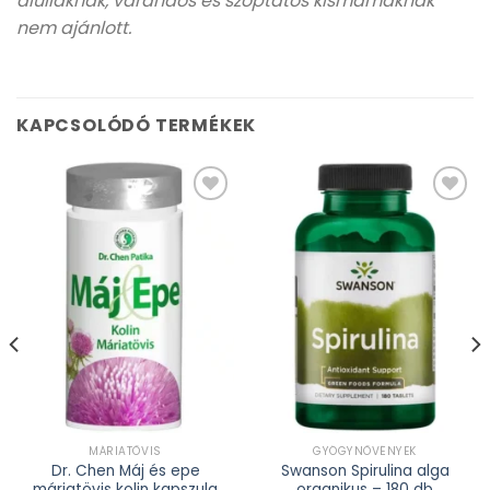
aluliaknak, várandós és szoptatós kismamáknak
nem ajánlott.
KAPCSOLÓDÓ TERMÉKEK
Kívánságlistához
Kívánságlistához
adás
adás
MÁRIATÖVIS
GYÓGYNÖVÉNYEK
Dr. Chen Máj és epe
Swanson Spirulina alga
máriatövis kolin kapszula
organikus – 180 db