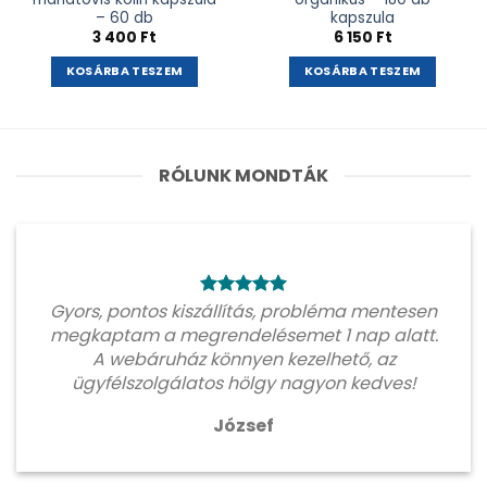
– 60 db
kapszula
3 400
Ft
6 150
Ft
KOSÁRBA TESZEM
KOSÁRBA TESZEM
RÓLUNK MONDTÁK
Gyors, pontos kiszállítás, probléma mentesen
megkaptam a megrendelésemet 1 nap alatt.
A webáruház könnyen kezelhető, az
ügyfélszolgálatos hölgy nagyon kedves!
József