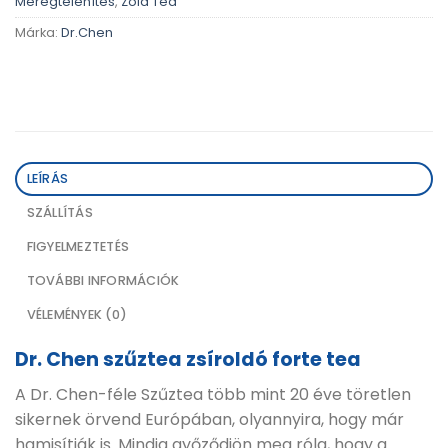
Méregtelenítés
,
Zöld Tea
Márka:
Dr.Chen
LEÍRÁS
SZÁLLÍTÁS
FIGYELMEZTETÉS
TOVÁBBI INFORMÁCIÓK
VÉLEMÉNYEK (0)
Dr. Chen szűztea zsíroldó forte tea
A Dr. Chen-féle Szűztea több mint 20 éve töretlen
sikernek örvend Európában, olyannyira, hogy már
hamisítják is. Mindig győződjön meg róla, hogy a