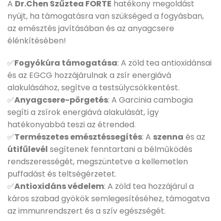
A
Dr.Chen Szűztea FORTE
hatékony megoldást
nyújt, ha támogatásra van szükséged a fogyásban,
az emésztés javításában és az anyagcsere
élénkítésében!
✅
Fogyókúra támogatása
: A zöld tea antioxidánsai
és az EGCG hozzájárulnak a zsír energiává
alakulásához, segítve a testsúlycsökkentést.
✅
Anyagcsere-pörgetés
: A Garcinia cambogia
segíti a zsírok energiává alakulását, így
hatékonyabbá teszi az étrended.
✅
Természetes emésztéssegítés
: A
szenna
és az
útifűlevél
segítenek fenntartani a bélműködés
rendszerességét, megszüntetve a kellemetlen
puffadást és teltségérzetet.
✅
Antioxidáns védelem
: A zöld tea hozzájárul a
káros szabad gyökök semlegesítéséhez, támogatva
az immunrendszert és a szív egészségét.