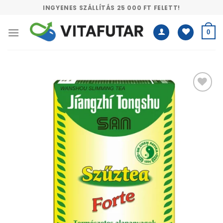
Skip
INGYENES SZÁLLÍTÁS 25 000 FT FELETT!
to
content
0
Kívánságlistához
adás