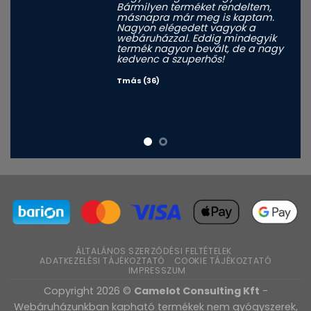
Bármilyen terméket rendeltem,
másnapra már meg is kaptam.
Nagyon elégedett vagyok a
webáruházzal. Eddig mindegyik
termék nagyon bevált, de a nagy
kedvenc a szuperhős!
Tmás (36)
ÁLTALÁNOS SZERZŐDÉSI FELTÉTELEK
ADATKEZELÉSI TÁJÉKOZTATÓ
COOKIE TÁJÉKOZTATÓ
IMPRESSZUM
Copyright 2026 ©
Camelot Consulting Kft
-
Webáruházunkban kapható termékek nem gyógyszerek,