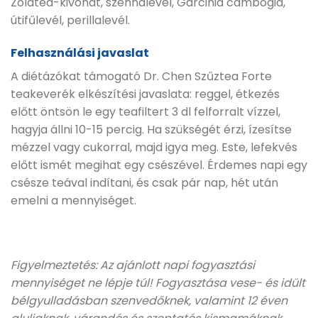
Zöldtea-kivonat, szennalevél, Garcinia cambogia,
útifűlevél, perillalevél.
Felhasználási javaslat
A diétázókat támogató Dr. Chen Szűztea Forte
teakeverék elkészítési javaslata: reggel, étkezés
előtt öntsön le egy teafiltert 3 dl felforralt vízzel,
hagyja állni 10-15 percig. Ha szükségét érzi, ízesítse
mézzel vagy cukorral, majd igya meg. Este, lefekvés
előtt ismét megihat egy csészével. Érdemes napi egy
csésze teával indítani, és csak pár nap, hét után
emelni a mennyiséget.
Figyelmeztetés: Az ajánlott napi fogyasztási
mennyiséget ne lépje túl! Fogyasztása vese- és idült
bélgyulladásban szenvedőknek, valamint 12 éven