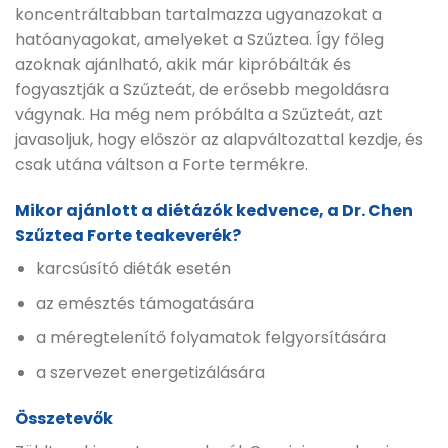
koncentráltabban tartalmazza ugyanazokat a
hatóanyagokat, amelyeket a Szűztea. Így főleg
azoknak ajánlható, akik már kipróbálták és
fogyasztják a Szűzteát, de erősebb megoldásra
vágynak. Ha még nem próbálta a Szűzteát, azt
javasoljuk, hogy először az alapváltozattal kezdje, és
csak utána váltson a Forte termékre.
Mikor ajánlott a diétázók kedvence, a Dr. Chen
Szűztea Forte teakeverék?
karcsúsító diéták esetén
az emésztés támogatására
a méregtelenítő folyamatok felgyorsítására
a szervezet energetizálására
Összetevők