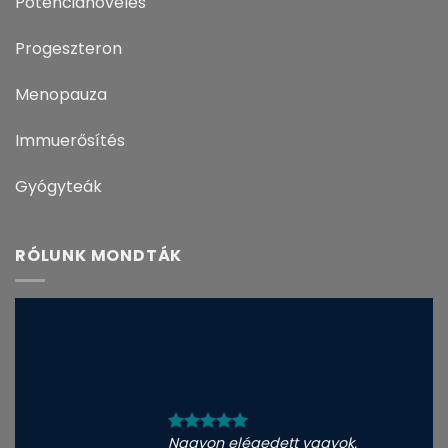
Potencianövelés
Progeszteron
Menopauza
Immuerősítés
Gyógyteák
RÓLUNK MONDTÁK
Nagyon elégedett vagyok.