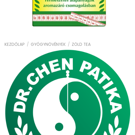
KEZDŐLAP
/
GYÓGYNÖVÉNYEK
/
ZÖLD TEA