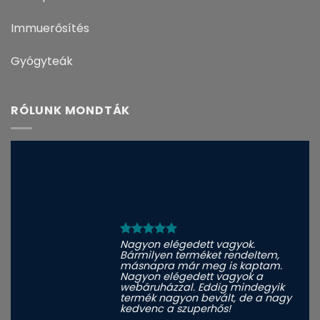
Immuerősítés
Gyógyteák
RÓLUNK MONDTÁK
Nagyon elégedett vagyok.
Bármilyen terméket rendeltem,
másnapra már meg is kaptam.
Nagyon elégedett vagyok a
webáruházzal. Eddig mindegyik
termék nagyon bevált, de a nagy
kedvenc a szuperhős!