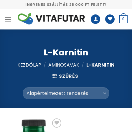
Skip
INGYENES SZÁLLÍTÁS 25 000 FT FELETT!
to
content
0
L-Karnitin
KEZDŐLAP
/
AMINOSAVAK
/
L-KARNITIN
SZŰRÉS
Kívánságlistához