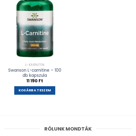
adás
L-KARNITIN
Swanson L-carnitine – 100
db kapszula
11 190
Ft
KOSÁRBA TESZEM
RÓLUNK MONDTÁK