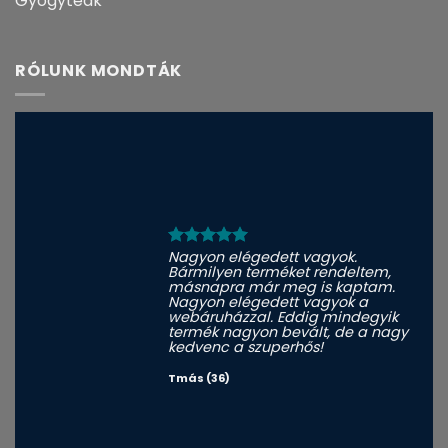
Gyógyteák
RÓLUNK MONDTÁK
Nagyon elégedett vagyok.
Bármilyen terméket rendeltem,
másnapra már meg is kaptam.
Nagyon elégedett vagyok a
webáruházzal. Eddig mindegyik
termék nagyon bevált, de a nagy
kedvenc a szuperhős!
Tmás (36)