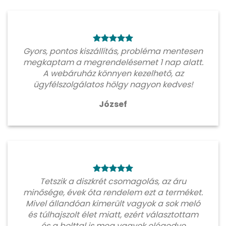
Gyors, pontos kiszállítás, probléma mentesen
megkaptam a megrendelésemet 1 nap alatt.
A webáruház könnyen kezelhető, az
ügyfélszolgálatos hölgy nagyon kedves!
József
Tetszik a diszkrét csomagolás, az áru
minősége, évek óta rendelem ezt a terméket.
Mivel állandóan kimerült vagyok a sok meló
és túlhajszolt élet miatt, ezért választottam
és a bolttal is meg vagyok elégedve