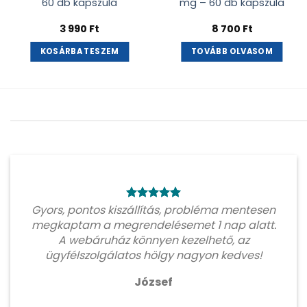
60 db kapszula
mg – 60 db kapszula
3 990
Ft
8 700
Ft
KOSÁRBA TESZEM
TOVÁBB OLVASOM
Gyors, pontos kiszállítás, probléma mentesen
megkaptam a megrendelésemet 1 nap alatt.
A webáruház könnyen kezelhető, az
ügyfélszolgálatos hölgy nagyon kedves!
József