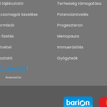
i tájékoztató
Terhesség támogatása
 csomagok kezelése
Potencianövelés
nformáció
Progeszteron
 fizetés
Menopauza
tvétel
Immuerősítés
koztató
Gyógyteák
Árukereső.hu