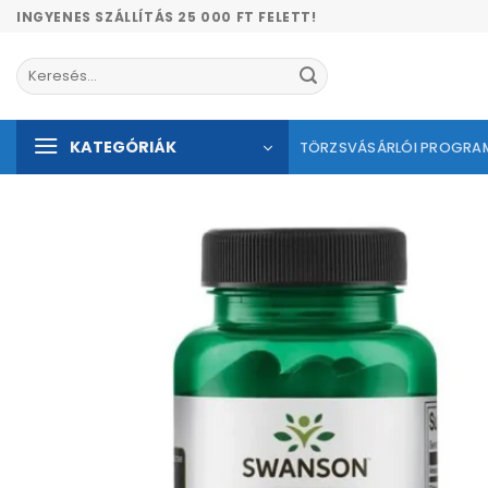
Skip
INGYENES SZÁLLÍTÁS 25 000 FT FELETT!
to
content
Keresés
a
következőre:
KATEGÓRIÁK
TÖRZSVÁSÁRLÓI PROGRA
Kíván