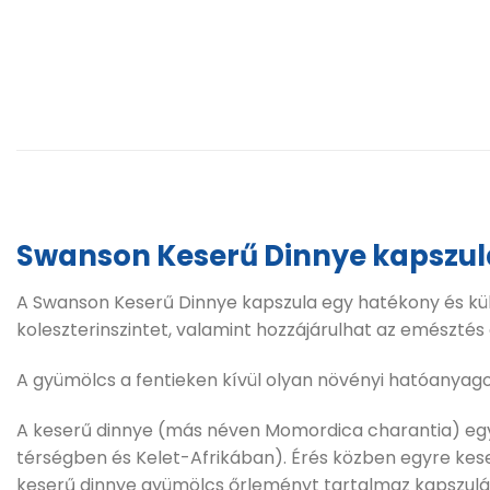
Swanson Keserű Dinnye kapszul
A Swanson Keserű Dinnye kapszula egy hatékony és k
koleszterinszintet, valamint hozzájárulhat az emészté
A gyümölcs a fentieken kívül olyan növényi hatóanyago
A keserű dinnye (más néven Momordica charantia) egy 
térségben és Kelet-Afrikában). Érés közben egyre ke
keserű dinnye gyümölcs őrleményt tartalmaz kapszulá