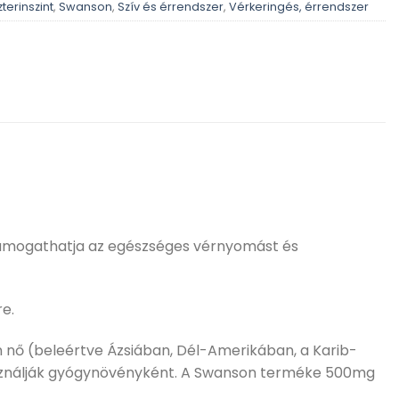
terinszint
,
Swanson
,
Szív és érrendszer
,
Vérkeringés, érrendszer
támogathatja az egészséges vérnyomást és
e.
 nő (beleértve Ázsiában, Dél-Amerikában, a Karib-
használják gyógynövényként. A Swanson terméke 500mg