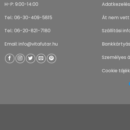
H-P: 9:00-14:00
Adatkezelés
Tel.: 06-30-409-5815
Át nem vett
Tel.: 06-20-821-7180
Szállítási i
Email: info@vitafutar.hu
Bankkártyás
Személyes á
Cookie tájé