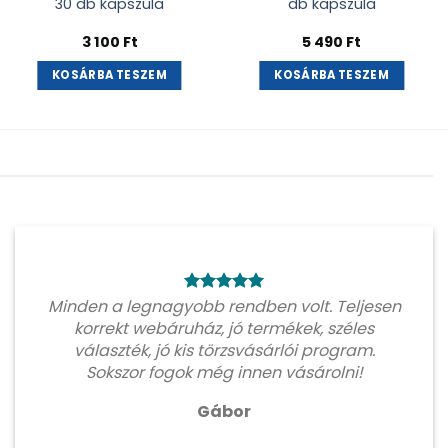
30 db kapszula
db kapszula
3 100
Ft
5 490
Ft
KOSÁRBA TESZEM
KOSÁRBA TESZEM
Minden a legnagyobb rendben volt. Teljesen
korrekt webáruház, jó termékek, széles
választék, jó kis törzsvásárlói program.
Sokszor fogok még innen vásárolni!
Gábor