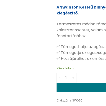
A Swanson Keserű Dinnye
kiegészítő.
Természetes módon támog
koleszterinszintet, valam
fenntartásához.
✅ Támogathatja az egész
✅ Támogatja az egészséges
✅ Hozzájárulhat az emész
Készleten
Swanson Keserű dinnye - 6
Cikkszám:
SW060