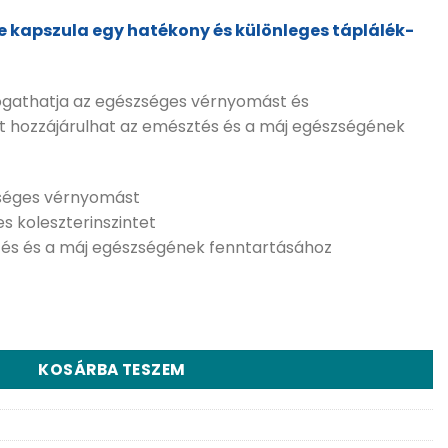
 kapszula egy hatékony és különleges táplálék-
athatja az egészséges vérnyomást és
int hozzájárulhat az emésztés és a máj egészségének
séges vérnyomást
 koleszterinszintet
tés és a máj egészségének fenntartásához
0 db kapszula mennyiség
KOSÁRBA TESZEM