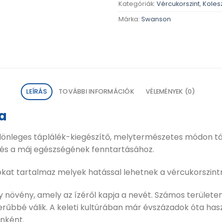
Kategóriák:
Vércukorszint
,
Kolesz
Márka:
Swanson
LEÍRÁS
TOVÁBBI INFORMÁCIÓK
VÉLEMÉNYEK (0)
a
ülönleges táplálék-kiegészítő, melytermészetes módon 
s és a máj egészségének fenntartásához.
kat tartalmaz melyek hatással lehetnek a vércukorszintr
növény, amely az ízéről kapja a nevét. Számos területen
serűbbé válik. A keleti kultúrában már évszázadok óta 
nként.