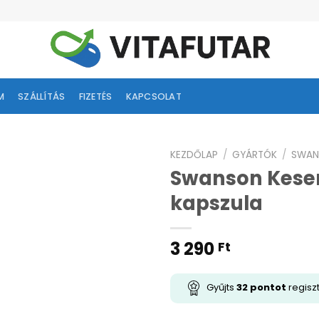
M
SZÁLLÍTÁS
FIZETÉS
KAPCSOLAT
KEZDŐLAP
/
GYÁRTÓK
/
SWAN
Swanson Keser
ságlistához
kapszula
adás
3 290
Ft
Gyűjts
32
pontot
regisz