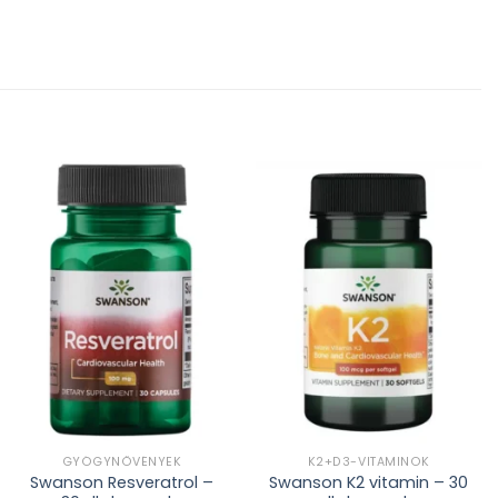
Kívánságlistához
Kívánságlistához
adás
adás
GYÓGYNÖVÉNYEK
K2+D3-VITAMINOK
Swanson Resveratrol –
Swanson K2 vitamin – 30