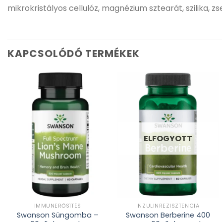
mikrokristályos cellulóz, magnézium sztearát, szilika, zse
KAPCSOLÓDÓ TERMÉKEK
Kívánságlistához
Kívánságlistához
adás
adás
ELFOGYOTT
IMMUNERŐSÍTÉS
INZULINREZISZTENCIA
Swanson Süngomba –
Swanson Berberine 400