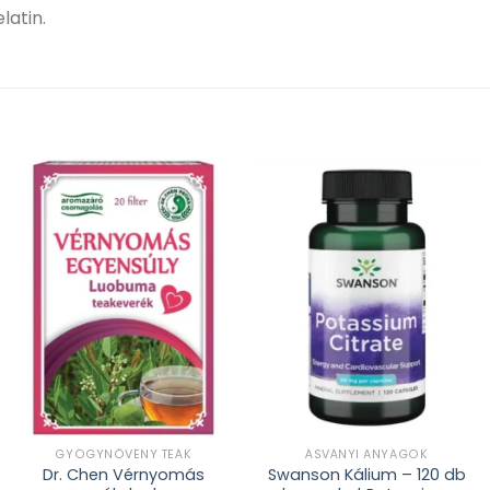
latin.
Kívánságlistához
Kívánságlistához
adás
adás
GYÓGYNÖVÉNY TEÁK
ÁSVÁNYI ANYAGOK
Dr. Chen Vérnyomás
Swanson Kálium – 120 db