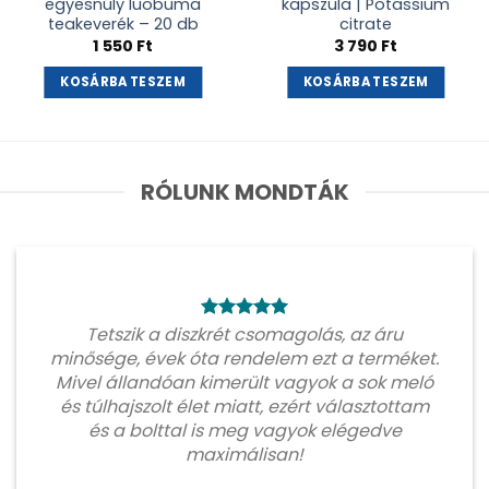
egyesnúly luobuma
kapszula | Potassium
teakeverék – 20 db
citrate
1 550
Ft
3 790
Ft
KOSÁRBA TESZEM
KOSÁRBA TESZEM
RÓLUNK MONDTÁK
Tetszik a diszkrét csomagolás, az áru
minősége, évek óta rendelem ezt a terméket.
Mivel állandóan kimerült vagyok a sok meló
és túlhajszolt élet miatt, ezért választottam
és a bolttal is meg vagyok elégedve
maximálisan!