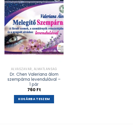
Kívánságlistához
adás
ALVÁSZAVAR, ÁLMATLANSÁG
Dr. Chen Valeriana álom
szempárna levendulával –
1 pár
760
Ft
KOSÁRBA TESZEM