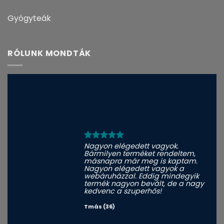
Gyógyteák
RÓLUNK MONDTÁK
Nagyon elégedett vagyok.
Bármilyen terméket rendeltem,
másnapra már meg is kaptam.
Nagyon elégedett vagyok a
webáruházzal. Eddig mindegyik
termék nagyon bevált, de a nagy
kedvenc a szuperhős!
Tmás (36)