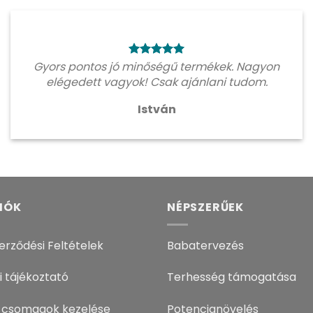
Gyors pontos jó minőségű termékek. Nagyon
elégedett vagyok! Csak ajánlani tudom.
István
IÓK
NÉPSZERŰEK
erződési Feltételek
Babatervezés
i tájékoztató
Terhesség támogatása
 csomagok kezelése
Potencianövelés