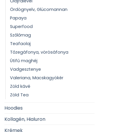
Olajfalevél
Ördögnyelv, Glücomannan
Papaya
Superfood
Szőlőmag
Teafaolaj
Tőzegáfonya, vörösáfonya
Útifű maghéj
Vadgesztenye
Valeriana, Macskagyökér
Zöld kávé
Zöld Tea
Hoodies
Kollagén, Hialuron
Krémek