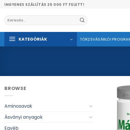
Skip
INGYENES SZÁLLÍTÁS 25 000 FT FELETT!
to
content
Keresés
a
következőre:
KATEGÓRIÁK
TÖRZSVÁSÁRLÓI PROGRA
BROWSE
Aminosavak
Ásványi anyagok
Egyéb