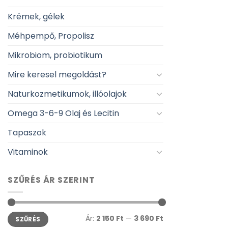
Krémek, gélek
Méhpempő, Propolisz
Mikrobiom, probiotikum
Mire keresel megoldást?
Naturkozmetikumok, illóolajok
Omega 3-6-9 Olaj és Lecitin
Tapaszok
Vitaminok
SZŰRÉS ÁR SZERINT
Min
Max
Ár:
2 150 Ft
—
3 690 Ft
SZŰRÉS
ár
ár