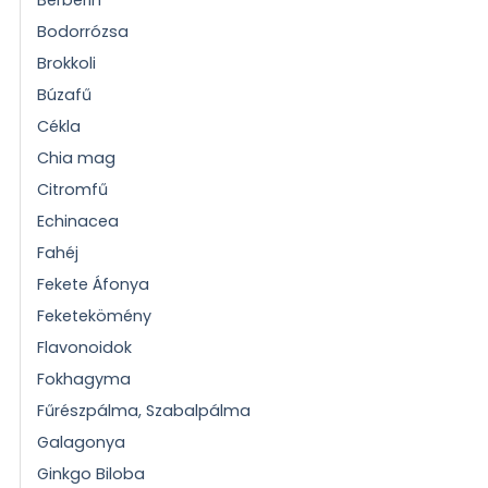
Bodorrózsa
Brokkoli
Búzafű
Cékla
Chia mag
Citromfű
Echinacea
Fahéj
Fekete Áfonya
Feketekömény
Flavonoidok
Fokhagyma
Fűrészpálma, Szabalpálma
Galagonya
Ginkgo Biloba