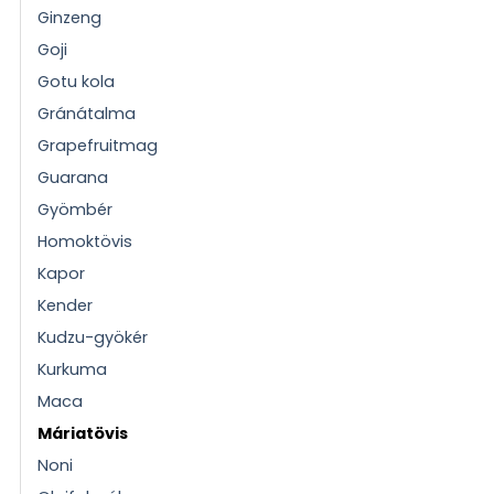
Ginzeng
Goji
Gotu kola
Gránátalma
Grapefruitmag
Guarana
Gyömbér
Homoktövis
Kapor
Kender
Kudzu-gyökér
Kurkuma
Maca
Máriatövis
Noni