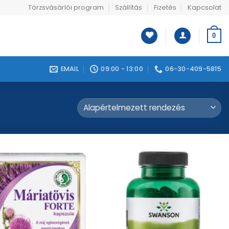
Törzsvásárlói program
Szállítás
Fizetés
Kapcsolat
0
EMAIL
09:00 - 13:00
06-30-409-5815
Kívánságlistához
Kívánságlistához
adás
adás