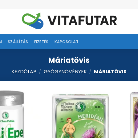
M
SZÁLLÍTÁS
FIZETÉS
KAPCSOLAT
Máriatövis
KEZDŐLAP
/
GYÓGYNÖVÉNYEK
/
MÁRIATÖVIS
Kívánságlistához
Kívánságlistához
adás
adás