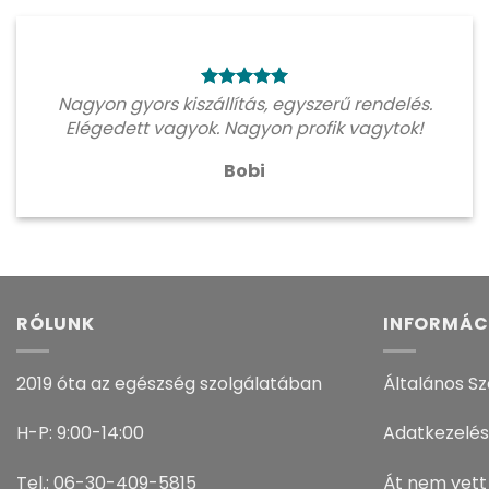
Nagyon gyors kiszállítás, egyszerű rendelés.
Elégedett vagyok. Nagyon profik vagytok!
Bobi
RÓLUNK
INFORMÁC
2019 óta az egészség szolgálatában
Általános Sz
H-P: 9:00-14:00
Adatkezelés
Tel.: 06-30-409-5815
Át nem vett