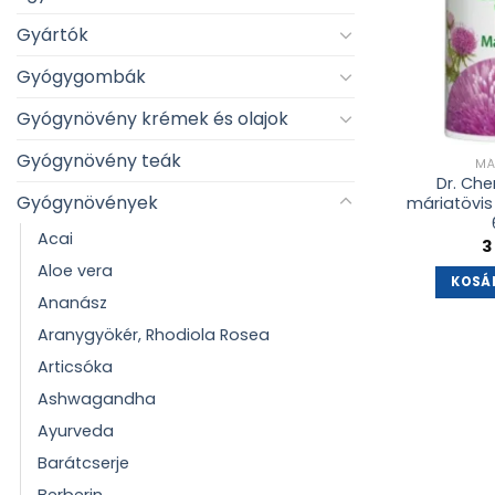
Gyártók
Gyógygombák
Gyógynövény krémek és olajok
Gyógynövény teák
MÁ
Dr. Che
Gyógynövények
máriatövis 
Acai
3
Aloe vera
KOSÁ
Ananász
Aranygyökér, Rhodiola Rosea
Articsóka
Ashwagandha
Ayurveda
Barátcserje
Berberin