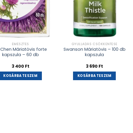
EMÉSZTÉS
GYULLADÁS CSÖKKENTÉSE
. Chen Máriatövis forte
Swanson Máriatövis – 100 db
kapszula – 60 db
kapszula
3 400
Ft
3 690
Ft
KOSÁRBA TESZEM
KOSÁRBA TESZEM