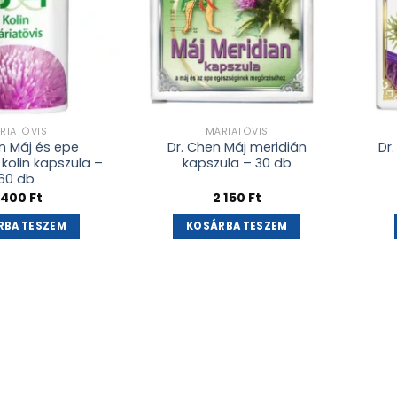
RIATÖVIS
MÁRIATÖVIS
n Máj és epe
Dr. Chen Máj meridián
Dr
kolin kapszula –
kapszula – 30 db
60 db
 400
Ft
2 150
Ft
RBA TESZEM
KOSÁRBA TESZEM