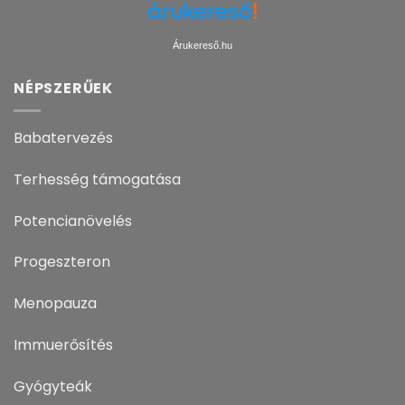
Árukereső.hu
NÉPSZERŰEK
Babatervezés
Terhesség támogatása
Potencianövelés
Progeszteron
Menopauza
Immuerősítés
Gyógyteák