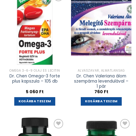
Kívánságlistához
Kívánságlistához
adás
adás
OMEGA 3-6-9 OLAJ ÉS LECITIN
ALVÁSZAVAR, ÁLMATLANSÁG
Dr. Chen Omega-3 forte
Dr. Chen Valeriana álom
plus kapszula – 105 db
szempárna levendulával –
1 pár
5 060
Ft
760
Ft
KOSÁRBA TESZEM
KOSÁRBA TESZEM
Kívánságlistához
Kívánságlistához