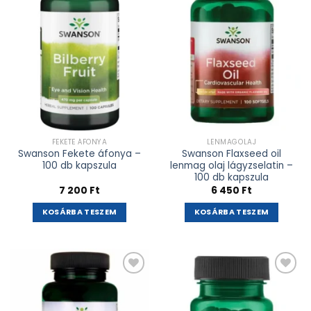
adás
adás
FEKETE ÁFONYA
LENMAGOLAJ
Swanson Fekete áfonya –
Swanson Flaxseed oil
100 db kapszula
lenmag olaj lágyzselatin –
100 db kapszula
7 200
Ft
6 450
Ft
KOSÁRBA TESZEM
KOSÁRBA TESZEM
Kívánságlistához
Kívánságlistához
adás
adás