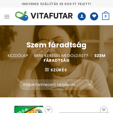
Skip
INGYENES SZÁLLÍTÁS 25 000 FT FELETT!
to
content
0
Szem fáradtság
KEZDŐLAP
/
MIRE KERESEL MEGOLDÁST?
/
SZEM
FÁRADTSÁG
SZŰRÉS