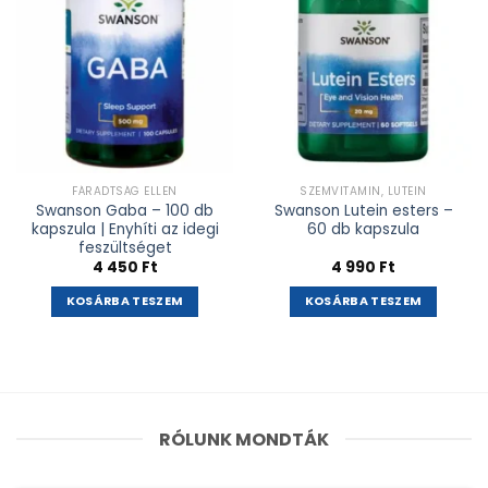
FÁRADTSÁG ELLEN
SZEMVITAMIN, LUTEIN
Swanson Gaba – 100 db
Swanson Lutein esters –
kapszula | Enyhíti az idegi
60 db kapszula
feszültséget
4 450
Ft
4 990
Ft
KOSÁRBA TESZEM
KOSÁRBA TESZEM
RÓLUNK MONDTÁK