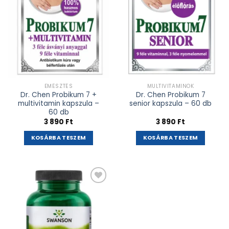
EMÉSZTÉS
MULTIVITAMINOK
Dr. Chen Probikum 7 +
Dr. Chen Probikum 7
multivitamin kapszula –
senior kapszula – 60 db
60 db
3 890
Ft
3 890
Ft
KOSÁRBA TESZEM
KOSÁRBA TESZEM
Kívánságlistához
adás