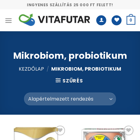
Skip
INGYENES SZÁLLÍTÁS 25 000 FT FELETT!
to
content
0
Mikrobiom, probiotikum
KEZDŐLAP
/
MIKROBIOM, PROBIOTIKUM
SZŰRÉS
Kívánságlistához
Kívánságlistához