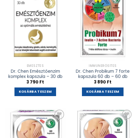
adás
adás
EMÉSZTÉS
IMMUNERŐSÍTÉS
Dr. Chen Emésztőenzim
Dr. Chen Probikum 7 forte
komplex kapszula – 30 db
kapszula 60 db – 60 db
3 790
Ft
3 890
Ft
KOSÁRBA TESZEM
KOSÁRBA TESZEM
Kívánságlistához
Kívánságlistához
adás
adás