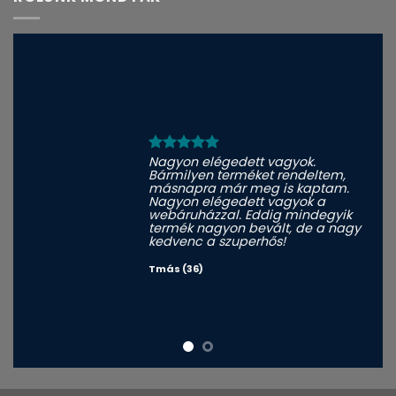
Nagyon elégedett vagyok.
Bármilyen terméket rendeltem,
másnapra már meg is kaptam.
Nagyon elégedett vagyok a
webáruházzal. Eddig mindegyik
termék nagyon bevált, de a nagy
kedvenc a szuperhős!
Tmás (36)