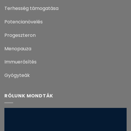
Terhesség támogatása
Potencianövelés
Progeszteron
Menopauza
Immuerősítés
Gyógyteák
RÓLUNK MONDTÁK