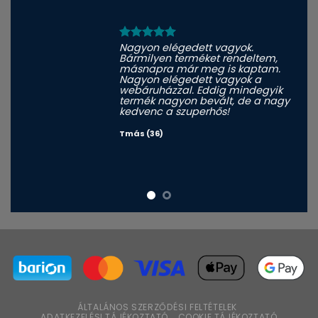
Nagyon elégedett vagyok.
Bármilyen terméket rendeltem,
másnapra már meg is kaptam.
Nagyon elégedett vagyok a
webáruházzal. Eddig mindegyik
termék nagyon bevált, de a nagy
kedvenc a szuperhős!
Tmás (36)
ÁLTALÁNOS SZERZŐDÉSI FELTÉTELEK
ADATKEZELÉSI TÁJÉKOZTATÓ
COOKIE TÁJÉKOZTATÓ