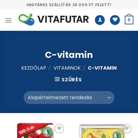
Skip
INGYENES SZÁLLÍTÁS 25 000 FT FELETT!
to
content
0
C-vitamin
KEZDŐLAP
/
VITAMINOK
/
C-VITAMIN
SZŰRÉS
Kívánságlistához
Kívánságlistához