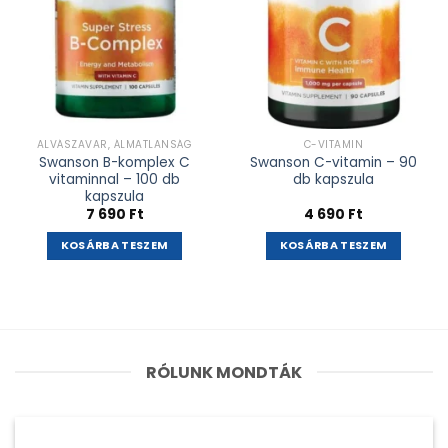
ALVÁSZAVAR, ÁLMATLANSÁG
C-VITAMIN
Swanson B-komplex C
Swanson C-vitamin – 90
vitaminnal – 100 db
db kapszula
kapszula
7 690
Ft
4 690
Ft
KOSÁRBA TESZEM
KOSÁRBA TESZEM
RÓLUNK MONDTÁK