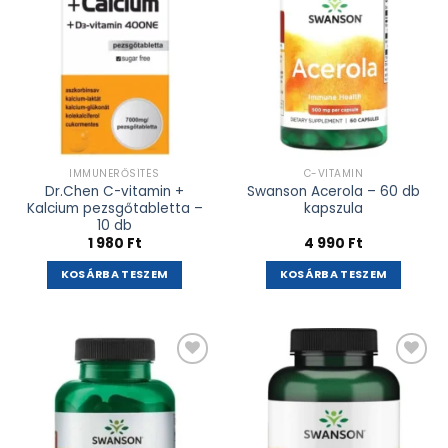
IMMUNERŐSÍTÉS
C-VITAMIN
Dr.Chen C-vitamin +
Swanson Acerola – 60 db
Kalcium pezsgőtabletta –
kapszula
10 db
1 980
Ft
4 990
Ft
KOSÁRBA TESZEM
KOSÁRBA TESZEM
Kívánságlistához
Kívánságlistához
adás
adás