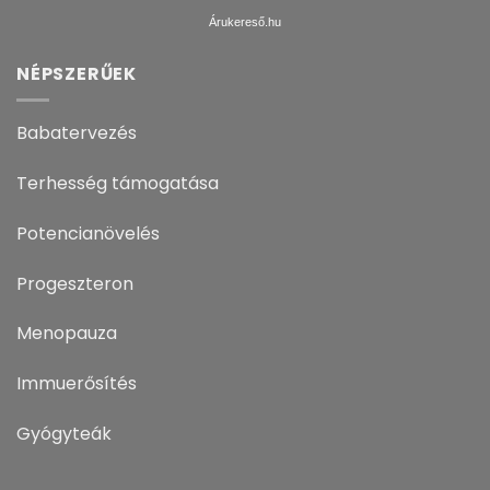
Árukereső.hu
NÉPSZERŰEK
Babatervezés
Terhesség támogatása
Potencianövelés
Progeszteron
Menopauza
Immuerősítés
Gyógyteák