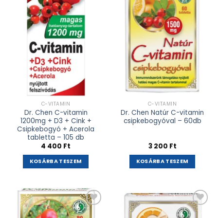
adás
adás
C-VITAMIN
C-VITAMIN
Dr. Chen C-vitamin
Dr. Chen Natúr C-vitamin
1200mg + D3 + Cink +
csipkebogyóval – 60db
Csipkebogyó + Acerola
tabletta – 105 db
4 400
Ft
3 200
Ft
KOSÁRBA TESZEM
KOSÁRBA TESZEM
Kívánságlistához
Kívánságlistához