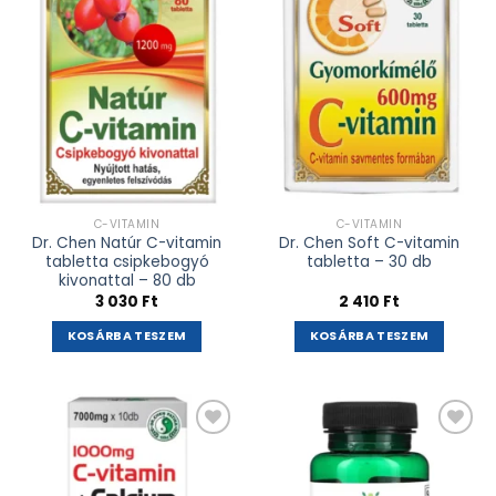
adás
adás
C-VITAMIN
C-VITAMIN
Dr. Chen Natúr C-vitamin
Dr. Chen Soft C-vitamin
tabletta csipkebogyó
tabletta – 30 db
kivonattal – 80 db
3 030
Ft
2 410
Ft
KOSÁRBA TESZEM
KOSÁRBA TESZEM
Kívánságlistához
Kívánságlistához
adás
adás