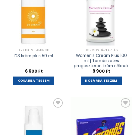
K2+D3-VITAMINOK
HORMONHÁZTARTÁS
Women’s Cream Plus 100
D3 krém plus 50 ml
ml | Természetes
progeszteron krém nőknek
6 600
Ft
9 900
Ft
KOSÁRBA TESZEM
KOSÁRBA TESZEM
Kívánságlistához
Kívánságlistához
adás
adás