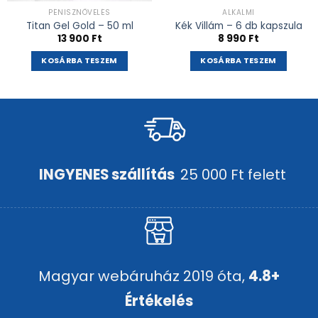
PÉNISZNÖVELÉS
ALKALMI
Titan Gel Gold – 50 ml
Kék Villám – 6 db kapszula
13 900
Ft
8 990
Ft
KOSÁRBA TESZEM
KOSÁRBA TESZEM
INGYENES szállítás
25 000 Ft felett
Magyar webáruház 2019 óta,
4.8+
Értékelés