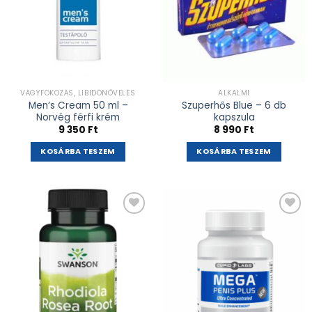
VÁGYFOKOZÁS, LIBIDÓNÖVELÉS
ALKALMI
Men’s Cream 50 ml –
Szuperhős Blue – 6 db
Norvég férfi krém
kapszula
9 350
Ft
8 990
Ft
KOSÁRBA TESZEM
KOSÁRBA TESZEM
Kívánságlistához
Kívánságlistához
adás
adás