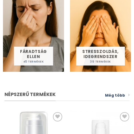
FÁRADTSÁG
STRESSZOLDÁS,
ELLEN
IDEGRENDSZER
45 TERMÉKEK
39 TERMÉKEK
NÉPSZERŰ TERMÉKEK
Még több
Kívánságlistához
Kívánságlistához
adás
adás