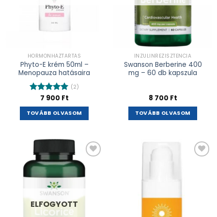
HORMONHÁZTARTÁS
INZULINREZISZTENCIA
Phyto-E krém 50ml –
Swanson Berberine 400
Menopauza hatásaira
mg – 60 db kapszula
(2)
7 900
Ft
8 700
Ft
Értékelés:
5.00
/ 5
TOVÁBB OLVASOM
TOVÁBB OLVASOM
Kívánságlistához
Kívánságlistához
adás
adás
ELFOGYOTT