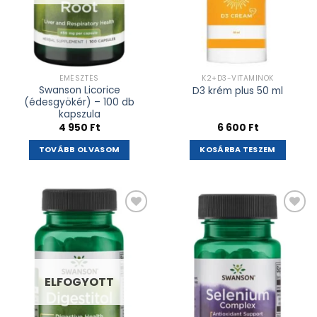
EMÉSZTÉS
K2+D3-VITAMINOK
Swanson Licorice
D3 krém plus 50 ml
(édesgyökér) – 100 db
kapszula
4 950
Ft
6 600
Ft
TOVÁBB OLVASOM
KOSÁRBA TESZEM
Kívánságlistához
Kívánságlistához
adás
adás
ELFOGYOTT