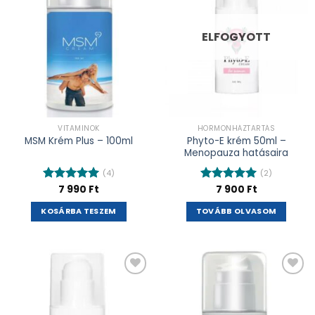
ELFOGYOTT
VITAMINOK
HORMONHÁZTARTÁS
Phyto-E krém 50ml –
MSM Krém Plus – 100ml
Menopauza hatásaira
(4)
(2)
7 990
Ft
7 900
Ft
Értékelés:
Értékelés:
5.00
/ 5
5.00
/ 5
KOSÁRBA TESZEM
TOVÁBB OLVASOM
Kívánságlistához
Kívánságlistához
adás
adás