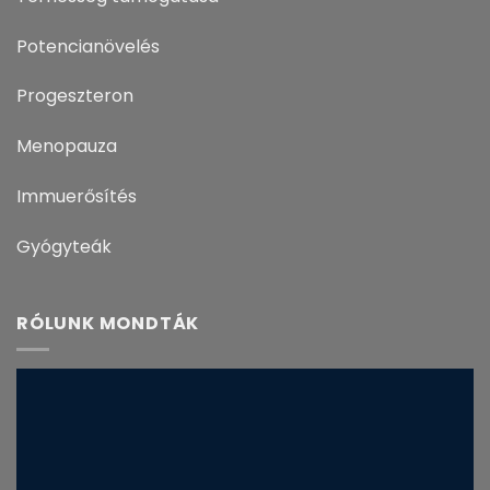
Potencianövelés
Progeszteron
Menopauza
Immuerősítés
Gyógyteák
RÓLUNK MONDTÁK