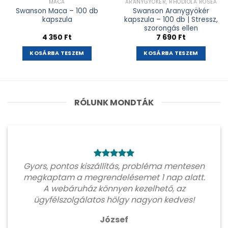
MACA
ARANYGYÖKÉR, RHODIOLA ROSEA
Swanson Maca – 100 db
Swanson Aranygyökér
kapszula
kapszula – 100 db | Stressz,
szorongás ellen
4 350
Ft
7 690
Ft
KOSÁRBA TESZEM
KOSÁRBA TESZEM
RÓLUNK MONDTÁK
Gyors, pontos kiszállítás, probléma mentesen
megkaptam a megrendelésemet 1 nap alatt.
A webáruház könnyen kezelhető, az
ügyfélszolgálatos hölgy nagyon kedves!
József