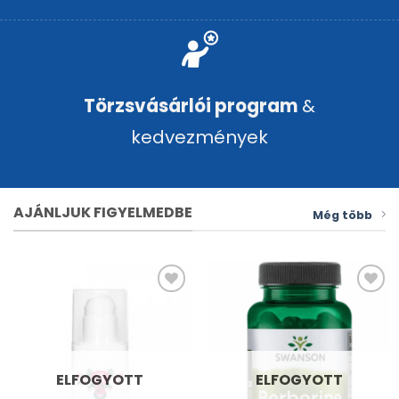
Törzsvásárlói program
&
kedvezmények
AJÁNLJUK FIGYELMEDBE
Még több
Kívánságlistához
Kívánságlistához
adás
adás
ELFOGYOTT
ELFOGYOTT