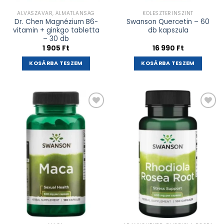
ALVÁSZAVAR, ÁLMATLANSÁG
KOLESZTERINSZINT
Dr. Chen Magnézium B6-
Swanson Quercetin – 60
vitamin + ginkgo tabletta
db kapszula
– 30 db
1 905
Ft
16 990
Ft
KOSÁRBA TESZEM
KOSÁRBA TESZEM
Kívánságlistához
Kívánságlistához
adás
adás