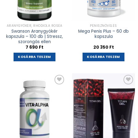
ARANYGYÖKÉR, RHODIOLA ROSEA
PÉNISZNÖVELÉS
Swanson Aranygyökér
Mega Penis Plus – 60 db
kapszula – 100 db | Stressz,
kapszula
szorongás ellen
7 690
Ft
20 350
Ft
KOSÁRBA TESZEM
KOSÁRBA TESZEM
Kívánságlistához
Kívánságlistához
adás
adás