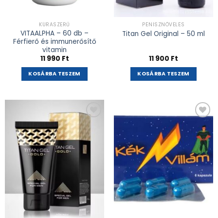
KÚRASZERŰ
PÉNISZNÖVELÉS
VITAALPHA – 60 db –
Titan Gel Original – 50 ml
Férfierő és immunerősítő
vitamin
11 990
Ft
11 900
Ft
KOSÁRBA TESZEM
KOSÁRBA TESZEM
Kívánságlistához
Kívánságlistához
adás
adás