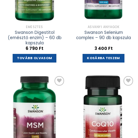
EMÉSZTÉS
ÁSVÁNYI ANYAGOK
Swanson Digestitol
Swanson Selenium
(emésztő enzim) – 60 db
complex – 90 db kapszula
kapszula
6 790
Ft
3 400
Ft
TOVÁBB OLVASOM
KOSÁRBA TESZEM
Kívánságlistához
Kívánságlistához
adás
adás