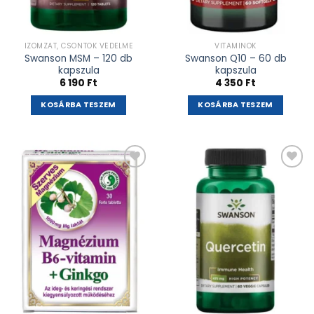
IZOMZAT, CSONTOK VÉDELME
VITAMINOK
Swanson MSM – 120 db
Swanson Q10 – 60 db
kapszula
kapszula
6 190
Ft
4 350
Ft
KOSÁRBA TESZEM
KOSÁRBA TESZEM
Kívánságlistához
Kívánságlistához
adás
adás