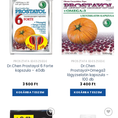
Kívánságlistához
Kívánságlistához
adás
adás
PROSZTATA EGÉSZSÉGE
PROSZTATA EGÉSZSÉGE
Dr.Chen Prostayol 6 Forte
Dr.Chen
kapszula – 40db
Prostayol+Omega3
lágyzselatin kapszula –
100 db
3 500
Ft
3 400
Ft
KOSÁRBA TESZEM
KOSÁRBA TESZEM