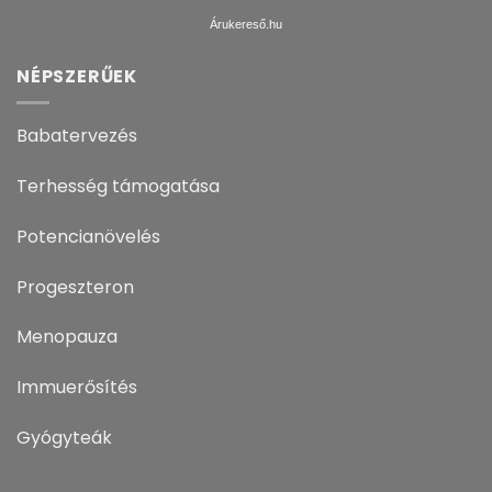
Árukereső.hu
NÉPSZERŰEK
Babatervezés
Terhesség támogatása
Potencianövelés
Progeszteron
Menopauza
Immuerősítés
Gyógyteák