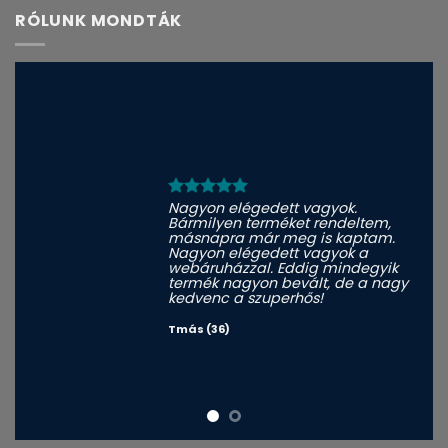
RÓLUNK MONDTÁK
Nagyon elégedett vagyok.
Bármilyen terméket rendeltem,
másnapra már meg is kaptam.
Nagyon elégedett vagyok a
webáruházzal. Eddig mindegyik
termék nagyon bevált, de a nagy
kedvenc a szuperhős!
Tmás (36)