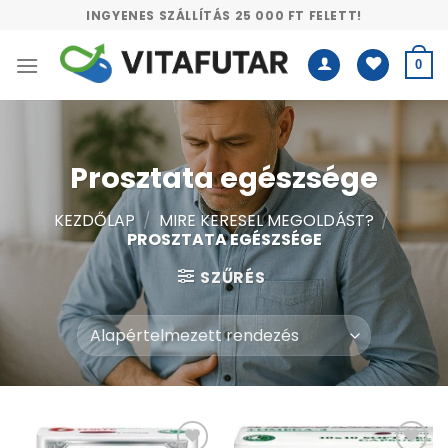
Skip
INGYENES SZÁLLÍTÁS 25 000 FT FELETT!
to
content
0
Prosztata egészsége
KEZDŐLAP
/
MIRE KERESEL MEGOLDÁST?
/
PROSZTATA EGÉSZSÉGE
SZŰRÉS