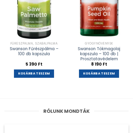
FŰRÉSZPÁLMA, SZABALPÁLMA
GYÓGYNÖVÉNYEK
Swanson Fűrészpálma –
Swanson Tökmagolaj
100 db kapszula
kapszula – 100 db |
Prosztatavédelem
5 390
Ft
8 190
Ft
KOSÁRBA TESZEM
KOSÁRBA TESZEM
RÓLUNK MONDTÁK