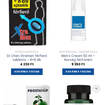
Kívánságlistához
Kívánságlistához
adás
adás
POTENCIANÖVELÉS
VÁGYFOKOZÁS, LIBIDÓNÖVELÉS
Dr.Chen Xtramen férfierő
Men’s Cream 50 ml –
tabletta – 8+8 db
Norvég férfi krém
4 230
Ft
9 350
Ft
KOSÁRBA TESZEM
KOSÁRBA TESZEM
Kívánságlistához
Kívánságlistához
adás
adás