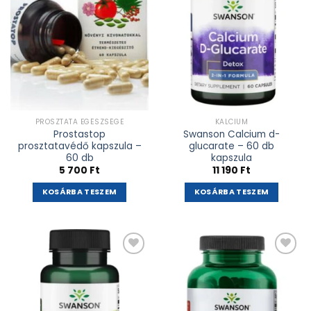
PROSZTATA EGÉSZSÉGE
KALCIUM
Prostastop
Swanson Calcium d-
prosztatavédő kapszula –
glucarate – 60 db
60 db
kapszula
5 700
Ft
11 190
Ft
KOSÁRBA TESZEM
KOSÁRBA TESZEM
Kívánságlistához
Kívánságlistához
adás
adás