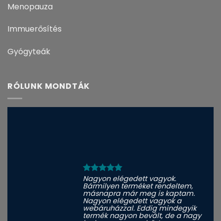
Menopauza
Immuerősítés
Gyógyteák
RÓLUNK MONDTÁK
Nagyon elégedett vagyok.
Bármilyen terméket rendeltem,
másnapra már meg is kaptam.
Nagyon elégedett vagyok a
webáruházzal. Eddig mindegyik
termék nagyon bevált, de a nagy