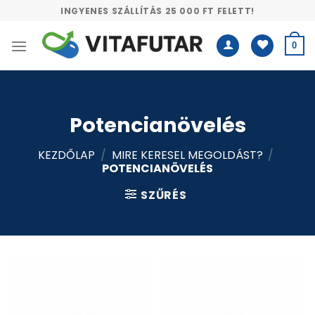
Skip
INGYENES SZÁLLÍTÁS 25 000 FT FELETT!
to
content
0
Potencianövelés
KEZDŐLAP
/
MIRE KERESEL MEGOLDÁST?
/
POTENCIANÖVELÉS
SZŰRÉS