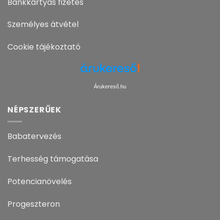
Bankkártyás fizetés
Személyes átvétel
Cookie tájékoztató
Árukereső.hu
NÉPSZERŰEK
Babatervezés
Terhesség támogatása
Potencianövelés
Progeszteron