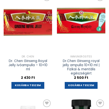
Kívánságlistához
Kívánságlistához
adás
adás
DR. CHEN
IMMUNERŐSÍTÉS
Dr. Chen Ginseng Royal
Dr.Chen Ginseng royal
Jelly ivóampulla – 10×10
jelly ampulla 10×10 ml |
ml
Fizikai & mentális
egészségért
2 430
Ft
2 500
Ft
KOSÁRBA TESZEM
KOSÁRBA TESZEM