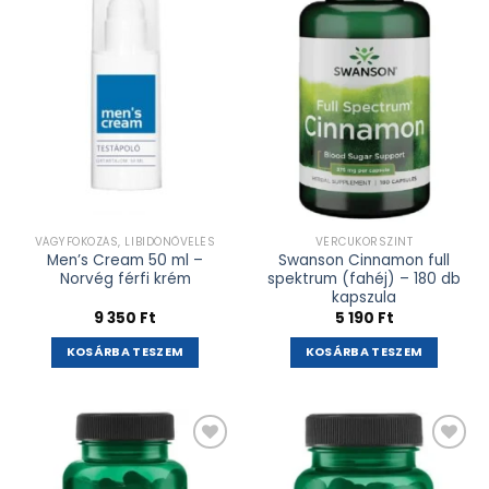
Kívánságlistához
Kívánságlistához
adás
adás
VÁGYFOKOZÁS, LIBIDÓNÖVELÉS
VÉRCUKORSZINT
Men’s Cream 50 ml –
Swanson Cinnamon full
Norvég férfi krém
spektrum (fahéj) – 180 db
kapszula
9 350
Ft
5 190
Ft
KOSÁRBA TESZEM
KOSÁRBA TESZEM
Kívánságlistához
Kívánságlistához
adás
adás