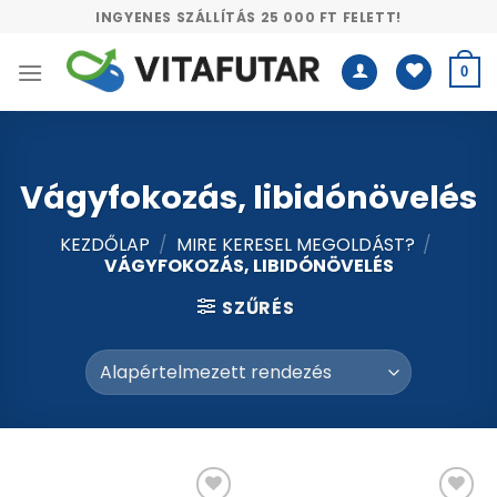
Skip
INGYENES SZÁLLÍTÁS 25 000 FT FELETT!
to
content
0
Vágyfokozás, libidónövelés
KEZDŐLAP
/
MIRE KERESEL MEGOLDÁST?
/
VÁGYFOKOZÁS, LIBIDÓNÖVELÉS
SZŰRÉS