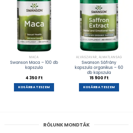
MACA
ALVÁSZAVAR, ÁLMATLANSÁG
Swanson Maca – 100 db
Swanson Sáfrány
kapszula
kapszula organikus – 60
db kapszula
4 350
Ft
15 900
Ft
KOSÁRBA TESZEM
KOSÁRBA TESZEM
RÓLUNK MONDTÁK