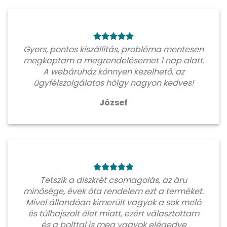
Gyors, pontos kiszállítás, probléma mentesen
megkaptam a megrendelésemet 1 nap alatt.
A webáruház könnyen kezelhető, az
ügyfélszolgálatos hölgy nagyon kedves!
József
Tetszik a diszkrét csomagolás, az áru
minősége, évek óta rendelem ezt a terméket.
Mivel állandóan kimerült vagyok a sok meló
és túlhajszolt élet miatt, ezért választottam
és a bolttal is meg vagyok elégedve