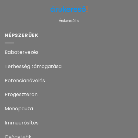
Árukereső.hu
NÉPSZERŰEK
Babatervezés
Terhesség támogatása
Potencianövelés
Progeszteron
Menopauza
Immuerősítés
Gyógyteák