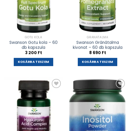
GOTU KOLA
GRÁNÁTALMA
Swanson Gotu kola – 60
Swanson Gránátalma
db kapszula
kivonat – 60 db kapszula
3 200
Ft
8 690
Ft
KOSÁRBA TESZEM
KOSÁRBA TESZEM
Kívánságlistához
Kívánságlistához
adás
adás