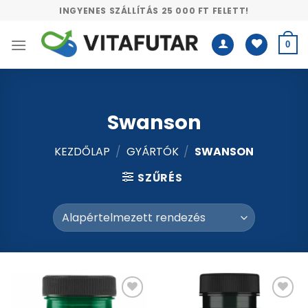
Skip
INGYENES SZÁLLÍTÁS 25 000 FT FELETT!
to
content
0
Swanson
KEZDŐLAP
/
GYÁRTÓK
/
SWANSON
SZŰRÉS
Kívánságlistához
Kívánságlistához