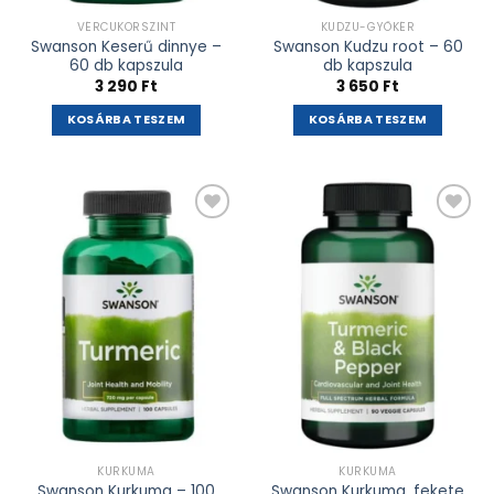
VÉRCUKORSZINT
KUDZU-GYÖKÉR
Swanson Keserű dinnye –
Swanson Kudzu root – 60
60 db kapszula
db kapszula
3 290
Ft
3 650
Ft
KOSÁRBA TESZEM
KOSÁRBA TESZEM
Kívánságlistához
Kívánságlistához
adás
adás
KURKUMA
KURKUMA
Swanson Kurkuma – 100
Swanson Kurkuma, fekete