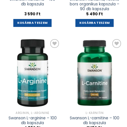
db kapszula
bors organikus kapszula –
90 db kapszula
3 590
Ft
5 490
Ft
KOSÁRBA TESZEM
KOSÁRBA TESZEM
Kívánságlistához
Kívánságlistához
adás
adás
ARGININ, L-ARGININE
L-KARNITIN
Swanson L-arginine – 100
Swanson L-carnitine – 100
db kapszula
db kapszula