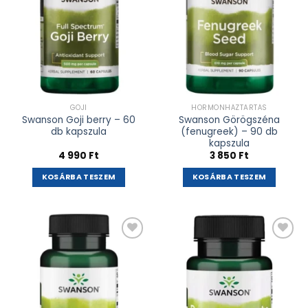
GOJI
HORMONHÁZTARTÁS
Swanson Goji berry – 60
Swanson Görögszéna
db kapszula
(fenugreek) – 90 db
kapszula
4 990
Ft
3 850
Ft
KOSÁRBA TESZEM
KOSÁRBA TESZEM
Kívánságlistához
Kívánságlistához
adás
adás