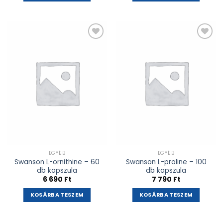
Kívánságlistához
Kívánságlistához
adás
adás
EGYÉB
EGYÉB
Swanson L-ornithine – 60
Swanson L-proline – 100
db kapszula
db kapszula
6 690
Ft
7 790
Ft
KOSÁRBA TESZEM
KOSÁRBA TESZEM