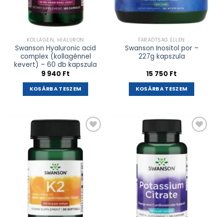
KOLLAGÉN, HIALURON
FÁRADTSÁG ELLEN
Swanson Hyaluronic acid
Swanson Inositol por –
complex (kollagénnel
227g kapszula
kevert) – 60 db kapszula
9 940
Ft
15 750
Ft
KOSÁRBA TESZEM
KOSÁRBA TESZEM
Kívánságlistához
Kívánságlistához
adás
adás