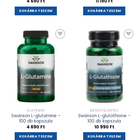
4 690
Ft
11 190
Ft
KOSÁRBA TESZEM
KOSÁRBA TESZEM
Kívánságlistához
Kívánságlistához
adás
adás
GLUTAMIN
MÉREGTELENÍTÉS
Swanson L-glutamine –
Swanson L-glutathione –
100 db kapszula
100 db kapszula
4 690
Ft
10 990
Ft
KOSÁRBA TESZEM
KOSÁRBA TESZEM