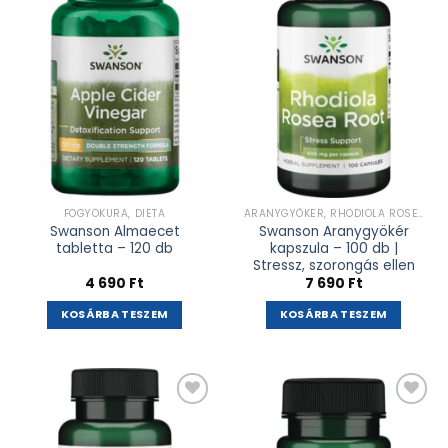
adás
adás
FOGYÓKÚRA, DIÉTA
ARANYGYÖKÉR, RHODIOLA ROSEA
Swanson Almaecet
Swanson Aranygyökér
tabletta – 120 db
kapszula – 100 db |
Stressz, szorongás ellen
4 690
Ft
7 690
Ft
KOSÁRBA TESZEM
KOSÁRBA TESZEM
Kívánságlistához
Kívánságlistához
adás
adás