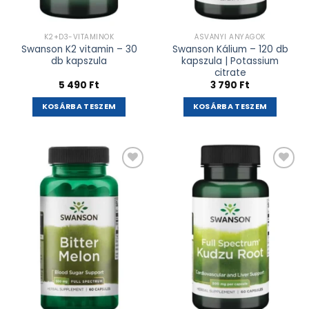
K2+D3-VITAMINOK
ÁSVÁNYI ANYAGOK
Swanson K2 vitamin – 30
Swanson Kálium – 120 db
db kapszula
kapszula | Potassium
citrate
5 490
Ft
3 790
Ft
KOSÁRBA TESZEM
KOSÁRBA TESZEM
Kívánságlistához
Kívánságlistához
adás
adás