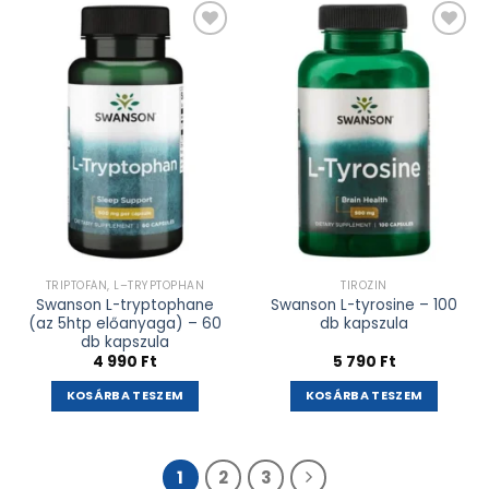
Kívánságlistához
Kívánságlistához
adás
adás
TRIPTOFÁN, L–TRYPTOPHAN
TIROZIN
Swanson L-tryptophane
Swanson L-tyrosine – 100
(az 5htp előanyaga) – 60
db kapszula
db kapszula
4 990
Ft
5 790
Ft
KOSÁRBA TESZEM
KOSÁRBA TESZEM
1
2
3