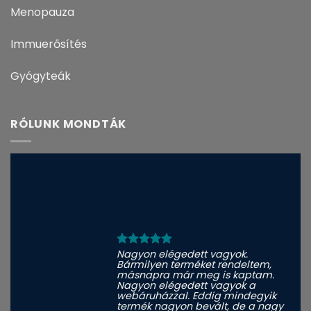
Menopauza
Immuerősítés
Gyógyteák
RÓLUNK MONDTÁK
Nagyon elégedett vagyok.
Bármilyen terméket rendeltem,
másnapra már meg is kaptam.
Nagyon elégedett vagyok a
webáruházzal. Eddig mindegyik
termék nagyon bevált, de a nagy