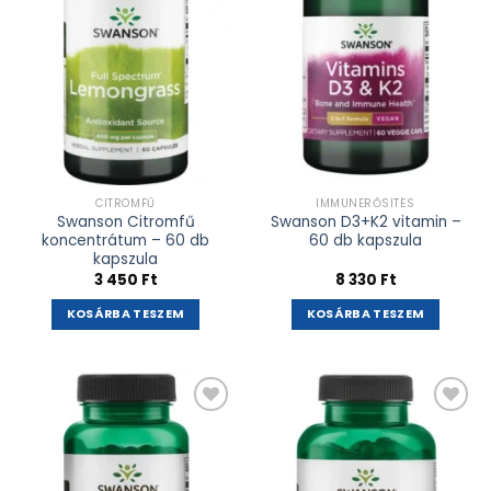
CITROMFŰ
IMMUNERŐSÍTÉS
Swanson Citromfű
Swanson D3+K2 vitamin –
koncentrátum – 60 db
60 db kapszula
kapszula
3 450
Ft
8 330
Ft
KOSÁRBA TESZEM
KOSÁRBA TESZEM
Kívánságlistához
Kívánságlistához
adás
adás