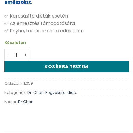
emésztést.
✅ Karcsúsító diéták esetén
✅ Az emésztés támogatására
✅ Enyhe, tartós székrekedés ellen
Készleten
Dr. Chen Szűztea keksz - 120 g mennyiség
KOSÁRBA TESZEM
Cikkszám:
E059
Kategóriák:
Dr. Chen
,
Fogyókúra, diéta
Márka:
Dr.Chen