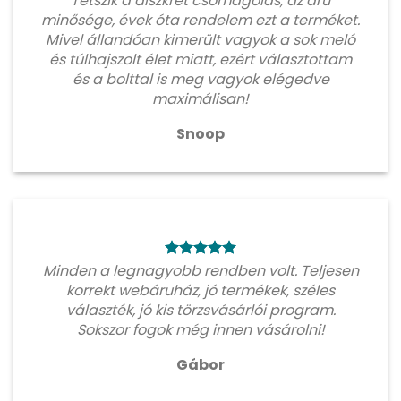
Tetszik a diszkrét csomagolás, az áru
minősége, évek óta rendelem ezt a terméket.
Mivel állandóan kimerült vagyok a sok meló
és túlhajszolt élet miatt, ezért választottam
és a bolttal is meg vagyok elégedve
maximálisan!
Snoop
Minden a legnagyobb rendben volt. Teljesen
korrekt webáruház, jó termékek, széles
választék, jó kis törzsvásárlói program.
Sokszor fogok még innen vásárolni!
Gábor