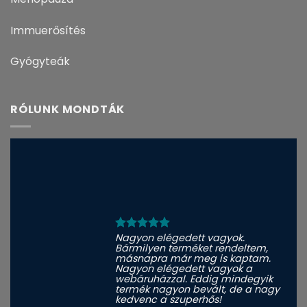
Immuerősítés
Gyógyteák
RÓLUNK MONDTÁK
Nagyon elégedett vagyok.
Bármilyen terméket rendeltem,
másnapra már meg is kaptam.
Nagyon elégedett vagyok a
webáruházzal. Eddig mindegyik
termék nagyon bevált, de a nagy
kedvenc a szuperhős!