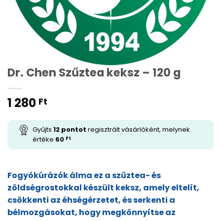
Dr. Chen Szűztea keksz – 120 g
1 280
Ft
Gyűjts
12
pontot
regisztrált vásárlóként, melynek
értéke
60
Ft
Fogyókúrázók álma ez a szűztea- és
zöldségrostokkal készült keksz, amely eltelít,
csökkenti az éhségérzetet, és serkenti a
bélmozgásokat, hogy megkönnyítse az