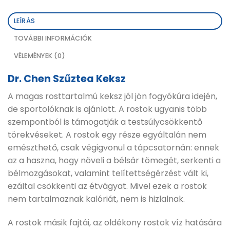
LEÍRÁS
TOVÁBBI INFORMÁCIÓK
VÉLEMÉNYEK (0)
Dr. Chen Szűztea Keksz
A magas rosttartalmú keksz jól jön fogyókúra idején,
de sportolóknak is ajánlott. A rostok ugyanis több
szempontból is támogatják a testsúlycsökkentő
törekvéseket. A rostok egy része egyáltalán nem
emészthető, csak végigvonul a tápcsatornán: ennek
az a haszna, hogy növeli a bélsár tömegét, serkenti a
bélmozgásokat, valamint telítettségérzést vált ki,
ezáltal csökkenti az étvágyat. Mivel ezek a rostok
nem tartalmaznak kalóriát, nem is hizlalnak.
A rostok másik fajtái, az oldékony rostok víz hatására