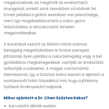
megduzzadnak, és megkötik az emészthető
anyagokat, emiatt azok lassabban szívódnak fel.
Ennek például a glükóz esetében van jelentősége,
mert így megakadályozható a cukor gyors
felszívódása, a vércukorszint hirtelen
megemelkedése.
A kutatások szerint az élelmi rostok számos
betegség megelőzésében is fontos szerepet
játszanak, ilyen például a cukorbetegség vagy a bél
gyulladásos megbetegedései. Javítják az emésztést,
fellazítják a székletet. A magas rosttartalmú
élelmiszerek, így a Szűztea Keksz esetén is ajánlott a
szokásosnál több folyadékot inni, hogy a jótékony
hatások érvényesülni tudjanak.
Mikor ajánlott a Dr. Chen Szűztea Keksz?
karcsúsító diéták esetén