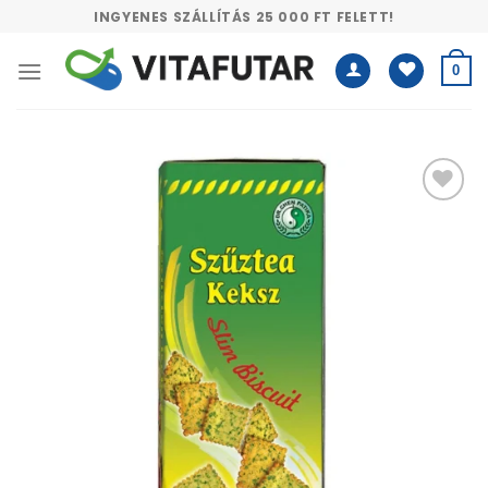
Skip
INGYENES SZÁLLÍTÁS 25 000 FT FELETT!
to
content
0
Kívánságlistához
adás