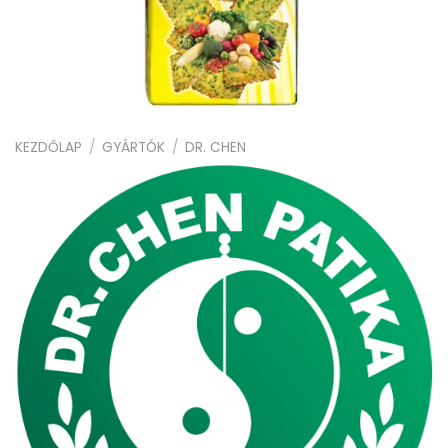
KEZDŐLAP
/
GYÁRTÓK
/
DR. CHEN