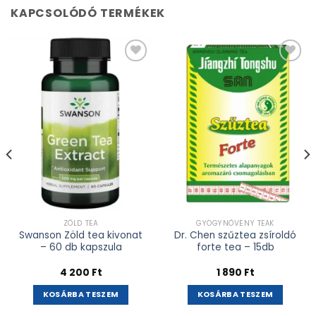
KAPCSOLÓDÓ TERMÉKEK
Kívánságlistához
Kívánságlistához
adás
adás
ZÖLD TEA
GYÓGYNÖVÉNY TEÁK
Swanson Zöld tea kivonat
Dr. Chen szűztea zsíroldó
– 60 db kapszula
forte tea – 15db
4 200
Ft
1 890
Ft
KOSÁRBA TESZEM
KOSÁRBA TESZEM