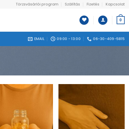
Törzsvásárlói program
Szállítás
Fizetés
Kapcsolat
0
EMAIL
09:00 - 13:00
06-30-409-5815