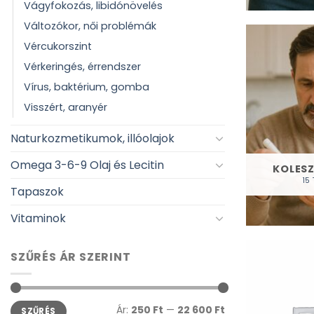
Vágyfokozás, libidónövelés
Változókor, női problémák
Vércukorszint
Vérkeringés, érrendszer
Vírus, baktérium, gomba
Visszért, aranyér
Naturkozmetikumok, illóolajok
Omega 3-6-9 Olaj és Lecitin
KOLESZ
15
Tapaszok
Vitaminok
SZŰRÉS ÁR SZERINT
Min
Max
Ár:
250 Ft
—
22 600 Ft
SZŰRÉS
ár
ár