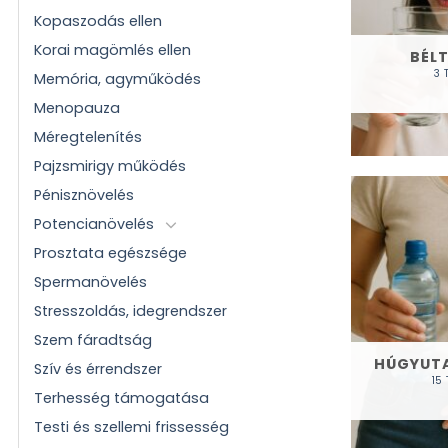
Kopaszodás ellen
Korai magömlés ellen
BÉLT
3 
Memória, agyműködés
Menopauza
Méregtelenítés
Pajzsmirigy működés
Pénisznövelés
Potencianövelés
Prosztata egészsége
Spermanövelés
Stresszoldás, idegrendszer
Szem fáradtság
HÚGYUTA
Szív és érrendszer
15
Terhesség támogatása
Testi és szellemi frissesség