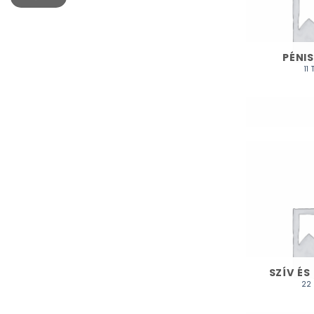
PÉNI
11
SZÍV ÉS
22