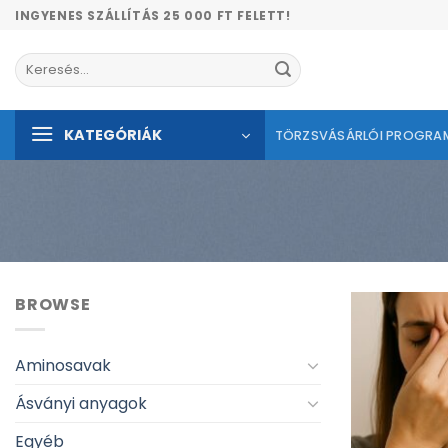
Skip
INGYENES SZÁLLÍTÁS 25 000 FT FELETT!
to
content
Keresés
a
következőre:
KATEGÓRIÁK
TÖRZSVÁSÁRLÓI PROGRA
BROWSE
Aminosavak
Ásványi anyagok
Egyéb