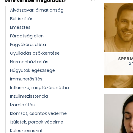
Mire keresel megoldást?
Alvászavar, álmatlanság
Béltisztítás
Emésztés
Fáradtság ellen
Fogyókúra, diéta
Gyulladás csökkentése
SPER
Hormonháztartás
2 
Húgyutak egészsége
Immunerősítés
Influenza, megfázás, nátha
Inzulinrezisztencia
Izomlazítás
Izomzat, csontok védelme
Ízületek, porcok védelme
Koleszterinszint