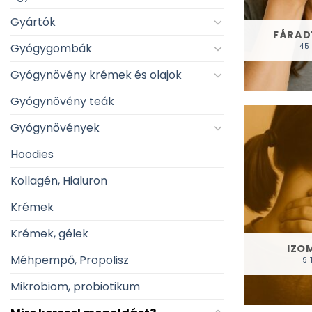
Gyártók
FÁRAD
Gyógygombák
45
Gyógynövény krémek és olajok
Gyógynövény teák
Gyógynövények
Hoodies
Kollagén, Hialuron
Krémek
Krémek, gélek
IZO
Méhpempő, Propolisz
9 
Mikrobiom, probiotikum