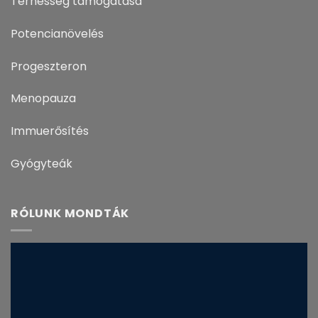
Terhesség támogatása
Potencianövelés
Progeszteron
Menopauza
Immuerősítés
Gyógyteák
RÓLUNK MONDTÁK