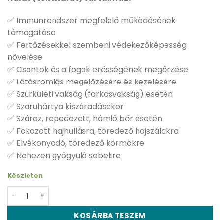
✅ Immunrendszer megfelelő működésének
támogatása
✅ Fertőzésekkel szembeni védekezőképesség
növelése
✅ Csontok és a fogak erősségének megőrzése
✅ Látásromlás megelőzésére és kezelésére
✅ Szürkületi vakság (farkasvakság) esetén
✅ Szaruhártya kiszáradásakor
✅ Száraz, repedezett, hámló bőr esetén
✅ Fokozott hajhullásra, töredező hajszálakra
✅ Elvékonyodó, töredező körmökre
✅ Nehezen gyógyuló sebekre
Készleten
Swanson A&D vitamin halolajból - 250 db kapszula menn
KOSÁRBA TESZEM