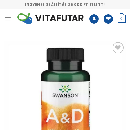
Skip
INGYENES SZÁLLÍTÁS 25 000 FT FELETT!
to
content
0
Kívánságlistához
adás