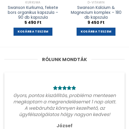
KURKUMA
D-VITAMIN
Swanson Kurkuma, fekete
Swanson Kalcium &
bors organikus kapszula –
Magnezium komplex – 180
90 db kapszula
db kapszula
5 490
Ft
9 450
Ft
KOSÁRBA TESZEM
KOSÁRBA TESZEM
RÓLUNK MONDTÁK
Gyors, pontos kiszállítás, probléma mentesen
megkaptam a megrendelésemet 1 nap alatt.
A webáruház könnyen kezelhető, az
ügyfélszolgálatos hölgy nagyon kedves!
József