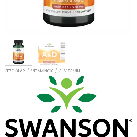
KEZDŐLAP
/
VITAMINOK
/
A-VITAMIN