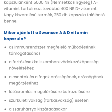
kapszulánként 5000 NE (Nemzetközi Egység) A-
vitamint tartalmaz, továbbá 400 NE D-vitamint.
Nagy kiszerelésű termék, 250 db kapszula található
benne.
Mikor ajánlott a Swanson A & D vitamin
kapszula?
az immunrendszer megfelelő működésének
támogatásához
a fertőzésekkel szembeni védekezőképesség
növeléséhez
a csontok és a fogak erősségének, erősségének
megőrzéséhez
látásromlás megelőzésére és kezelésére
szürkületi vakság (farkasvakság) esetén
a szaruhártya kiszáradásakor