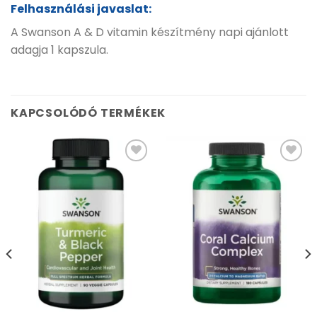
Felhasználási javaslat:
A Swanson A & D vitamin készítmény napi ajánlott
adagja 1 kapszula.
KAPCSOLÓDÓ TERMÉKEK
Kívánságlistához
Kívánságlistához
adás
adás