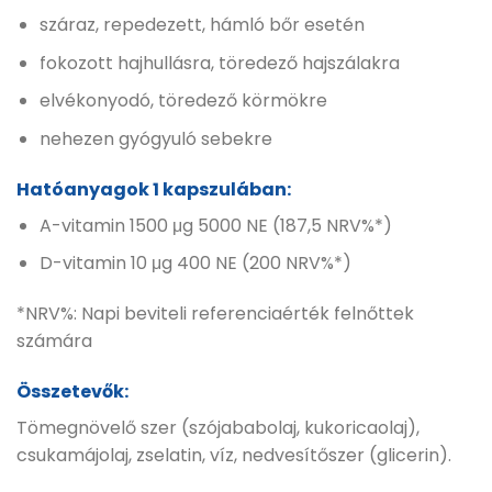
száraz, repedezett, hámló bőr esetén
fokozott hajhullásra, töredező hajszálakra
elvékonyodó, töredező körmökre
nehezen gyógyuló sebekre
Hatóanyagok 1 kapszulában:
A-vitamin 1500 μg 5000 NE (187,5 NRV%*)
D-vitamin 10 μg 400 NE (200 NRV%*)
*NRV%: Napi beviteli referenciaérték felnőttek
számára
Összetevők:
Tömegnövelő szer (szójababolaj, kukoricaolaj),
csukamájolaj, zselatin, víz, nedvesítőszer (glicerin).