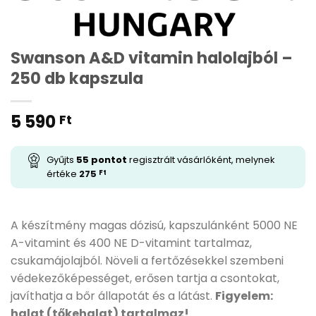
Swanson A&D vitamin halolajból –
250 db kapszula
5 590
Ft
Gyűjts
55
pontot
regisztrált vásárlóként, melynek
értéke
275
Ft
A készítmény magas dózisú, kapszulánként 5000 NE
A-vitamint és 400 NE D-vitamint tartalmaz,
csukamájolajból. Növeli a fertőzésekkel szembeni
védekezőképességet, erősen tartja a csontokat,
javíthatja a bőr állapotát és a látást.
Figyelem:
halat (tőkehalat) tartalmaz!