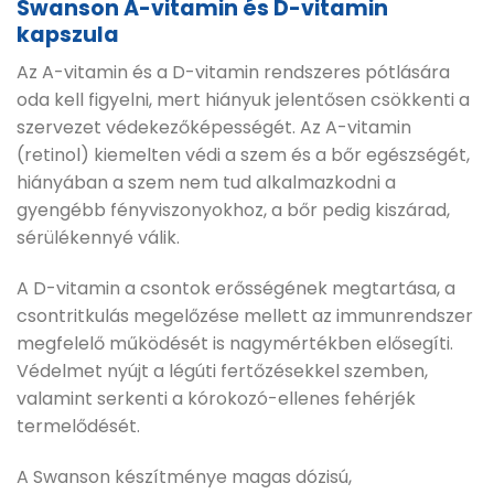
Swanson A-vitamin és D-vitamin
kapszula
Az A-vitamin és a D-vitamin rendszeres pótlására
oda kell figyelni, mert hiányuk jelentősen csökkenti a
szervezet védekezőképességét. Az A-vitamin
(retinol) kiemelten védi a szem és a bőr egészségét,
hiányában a szem nem tud alkalmazkodni a
gyengébb fényviszonyokhoz, a bőr pedig kiszárad,
sérülékennyé válik.
A D-vitamin a csontok erősségének megtartása, a
csontritkulás megelőzése mellett az immunrendszer
megfelelő működését is nagymértékben elősegíti.
Védelmet nyújt a légúti fertőzésekkel szemben,
valamint serkenti a kórokozó-ellenes fehérjék
termelődését.
A Swanson készítménye magas dózisú,