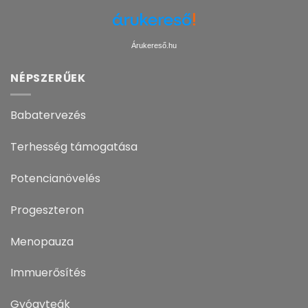
Árukereső.hu
NÉPSZERŰEK
Babatervezés
Terhesség támogatása
Potencianövelés
Progeszteron
Menopauza
Immuerősítés
Gyógyteák