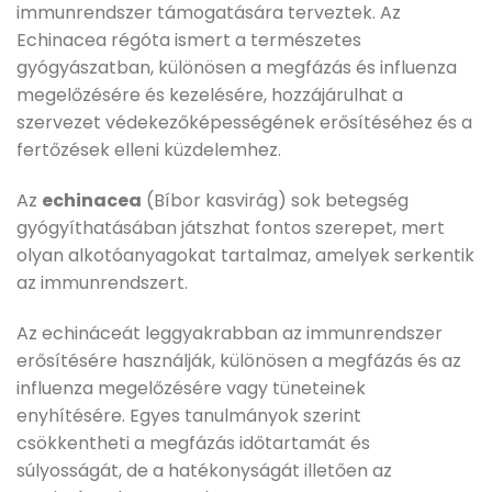
immunrendszer támogatására terveztek. Az
Echinacea régóta ismert a természetes
gyógyászatban, különösen a megfázás és influenza
megelőzésére és kezelésére, hozzájárulhat a
szervezet védekezőképességének erősítéséhez és a
fertőzések elleni küzdelemhez.
Az
echinacea
(Bíbor kasvirág) sok betegség
gyógyíthatásában játszhat fontos szerepet, mert
olyan alkotóanyagokat tartalmaz, amelyek serkentik
az immunrendszert.
Az echináceát leggyakrabban az immunrendszer
erősítésére használják, különösen a megfázás és az
influenza megelőzésére vagy tüneteinek
enyhítésére. Egyes tanulmányok szerint
csökkentheti a megfázás időtartamát és
súlyosságát, de a hatékonyságát illetően az