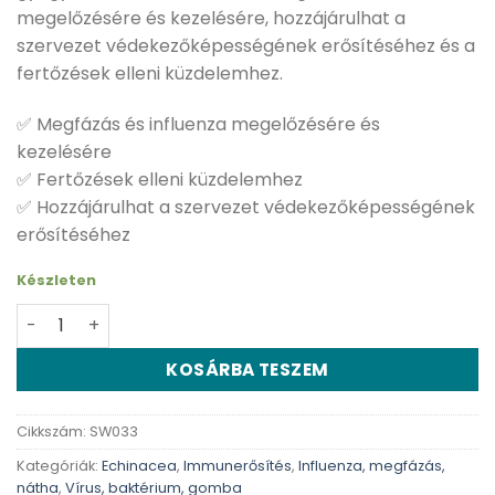
megelőzésére és kezelésére, hozzájárulhat a
szervezet védekezőképességének erősítéséhez és a
fertőzések elleni küzdelemhez.
✅ Megfázás és influenza megelőzésére és
kezelésére
✅ Fertőzések elleni küzdelemhez
✅ Hozzájárulhat a szervezet védekezőképességének
erősítéséhez
Készleten
Swanson Echinacea - 100 db kapszula mennyiség
KOSÁRBA TESZEM
Cikkszám:
SW033
Kategóriák:
Echinacea
,
Immunerősítés
,
Influenza, megfázás,
nátha
,
Vírus, baktérium, gomba