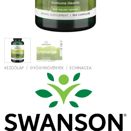
KEZDŐLAP
/
GYÓGYNÖVÉNYEK
/
ECHINACEA