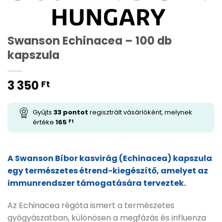
Swanson Echinacea – 100 db
kapszula
3 350
Ft
Gyűjts
33
pontot
regisztrált vásárlóként, melynek
értéke
165
Ft
A Swanson Bíbor kasvirág (Echinacea) kapszula
egy természetes étrend-kiegészítő, amelyet az
immunrendszer támogatására terveztek.
Az Echinacea régóta ismert a természetes
gyógyászatban, különösen a megfázás és influenza