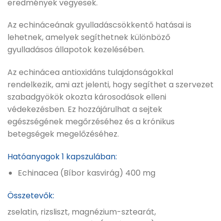
eredmények vegyesek.
Az echináceának gyulladáscsökkentő hatásai is
lehetnek, amelyek segíthetnek különböző
gyulladásos állapotok kezelésében.
Az echinácea antioxidáns tulajdonságokkal
rendelkezik, ami azt jelenti, hogy segíthet a szervezet
szabadgyökök okozta károsodások elleni
védekezésben. Ez hozzájárulhat a sejtek
egészségének megőrzéséhez és a krónikus
betegségek megelőzéséhez.
Hatóanyagok 1 kapszulában:
Echinacea (Bíbor kasvirág) 400 mg
Összetevők:
zselatin, rizsliszt, magnézium-sztearát,