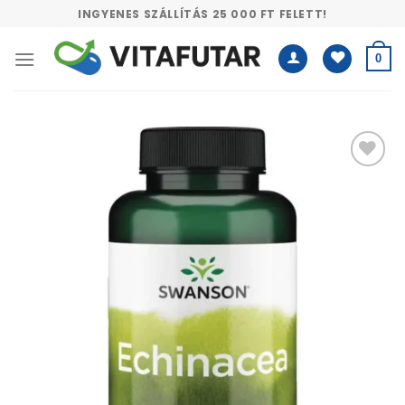
Skip
INGYENES SZÁLLÍTÁS 25 000 FT FELETT!
to
content
0
Kívánságlistához
adás