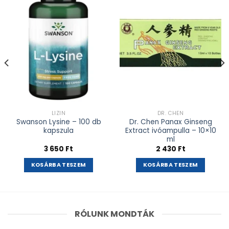
Kívánságlistához
Kívánságlistához
adás
adás
LIZIN
DR. CHEN
Swanson Lysine – 100 db
Dr. Chen Panax Ginseng
kapszula
Extract ivóampulla – 10×10
ml
3 650
Ft
2 430
Ft
KOSÁRBA TESZEM
KOSÁRBA TESZEM
RÓLUNK MONDTÁK