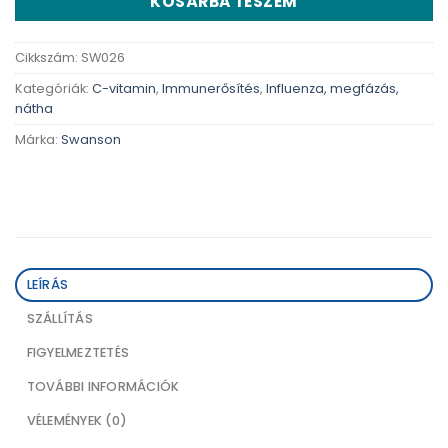
KOSÁRBA TESZEM
Cikkszám:
SW026
Kategóriák:
C-vitamin
,
Immunerősítés
,
Influenza, megfázás,
nátha
Márka:
Swanson
LEÍRÁS
SZÁLLÍTÁS
FIGYELMEZTETÉS
TOVÁBBI INFORMÁCIÓK
VÉLEMÉNYEK (0)