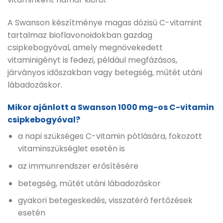
A Swanson készítménye magas dózisú C-vitamint
tartalmaz bioflavonoidokban gazdag
csipkebogyóval, amely megnövekedett
vitaminigényt is fedezi, például megfázásos,
járványos időszakban vagy betegség, műtét utáni
lábadozáskor.
Mikor ajánlott a Swanson 1000 mg-os C-vitamin
csipkebogyóval?
a napi szükséges C-vitamin pótlására, fokozott
vitaminszükséglet esetén is
az immunrendszer erősítésére
betegség, műtét utáni lábadozáskor
gyakori betegeskedés, visszatérő fertőzések
esetén