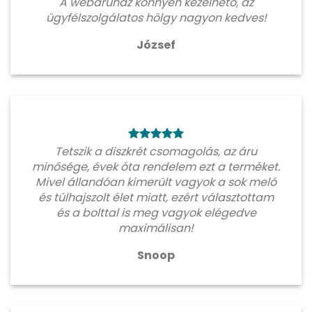
A webáruház könnyen kezelhető, az
ügyfélszolgálatos hölgy nagyon kedves!
József
Tetszik a diszkrét csomagolás, az áru
minősége, évek óta rendelem ezt a terméket.
Mivel állandóan kimerült vagyok a sok meló
és túlhajszolt élet miatt, ezért választottam
és a bolttal is meg vagyok elégedve
maximálisan!
Snoop