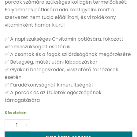
porcok számára szükséges kollagén termelődését.
Folyamatos pótlására oda kell figyelni, mert a
szervezet nem tudja előállítani, és vízoldékony
vitaminként hamar kiürül.
✅ A napi szükséges C-vitamin pótlására, fokozott
vitaminszükséglet esetén is
✅ A csontok és a fogak szilárdságának megőrzésére
✅ Betegség, műtét utáni lábadozáskor
✅ Gyakori betegeskedés, visszatérő fertőzések
esetén
✅ Fáradékonyságnál, kimerültségnél
✅ A porcok és az ízületek egészségének
támogatására
Készleten
Swanson C-vitamin - 90 db kapszula mennyiség