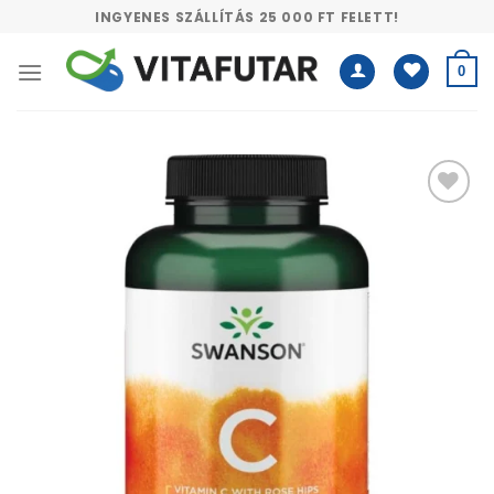
Skip
INGYENES SZÁLLÍTÁS 25 000 FT FELETT!
to
content
0
Kívánságlistához
adás