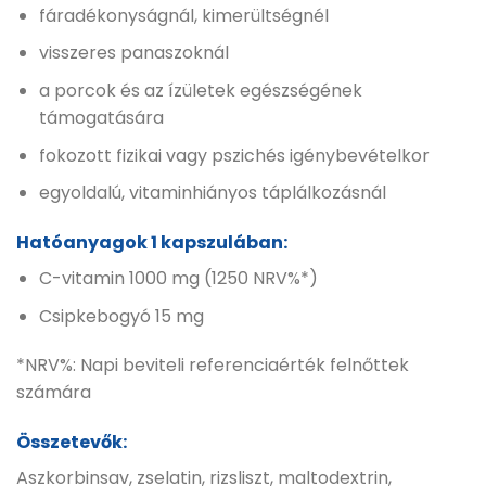
fáradékonyságnál, kimerültségnél
visszeres panaszoknál
a porcok és az ízületek egészségének
támogatására
fokozott fizikai vagy pszichés igénybevételkor
egyoldalú, vitaminhiányos táplálkozásnál
Hatóanyagok 1 kapszulában:
C-vitamin 1000 mg (1250 NRV%*)
Csipkebogyó 15 mg
*NRV%: Napi beviteli referenciaérték felnőttek
számára
Összetevők:
Aszkorbinsav, zselatin, rizsliszt, maltodextrin,