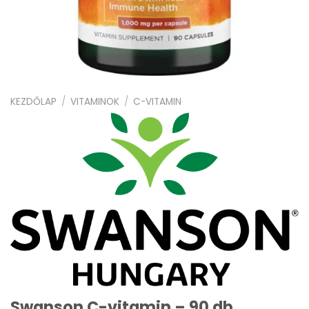
KEZDŐLAP
/
VITAMINOK
/
C-VITAMIN
Swanson C-vitamin – 90 db