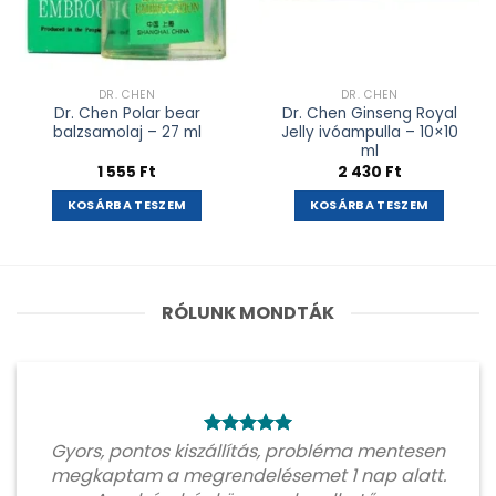
DR. CHEN
DR. CHEN
Dr. Chen Polar bear
Dr. Chen Ginseng Royal
balzsamolaj – 27 ml
Jelly ivóampulla – 10×10
ml
1 555
Ft
2 430
Ft
KOSÁRBA TESZEM
KOSÁRBA TESZEM
RÓLUNK MONDTÁK
Gyors, pontos kiszállítás, probléma mentesen
megkaptam a megrendelésemet 1 nap alatt.