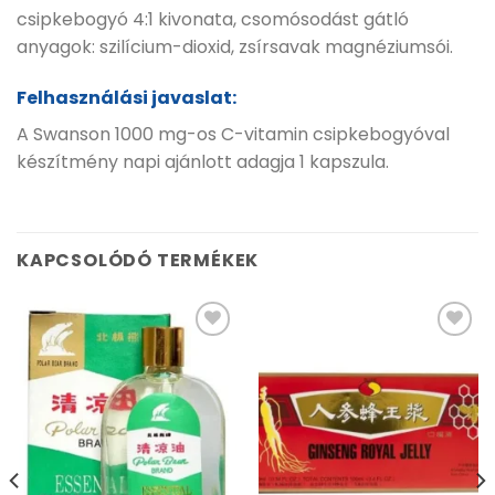
csipkebogyó 4:1 kivonata, csomósodást gátló
anyagok: szilícium-dioxid, zsírsavak magnéziumsói.
Felhasználási javaslat:
A Swanson 1000 mg-os C-vitamin csipkebogyóval
készítmény napi ajánlott adagja 1 kapszula.
KAPCSOLÓDÓ TERMÉKEK
Kívánságlistához
Kívánságlistához
adás
adás