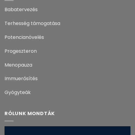
Babatervezés
Terhesség támogatása
Potencianövelés
Progeszteron
Menopauza
Immuerősítés
Gyógyteák
RÓLUNK MONDTÁK