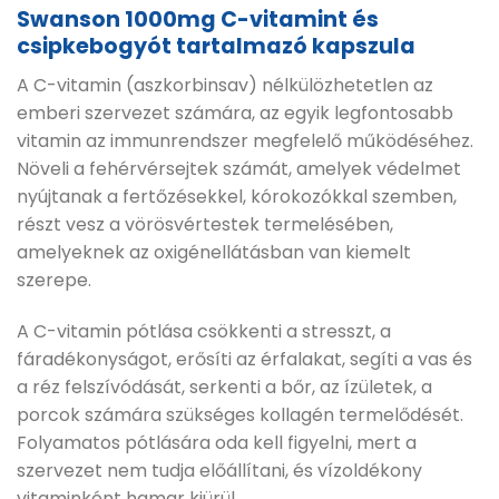
Swanson 1000mg C-vitamint és
csipkebogyót tartalmazó kapszula
A C-vitamin (aszkorbinsav) nélkülözhetetlen az
emberi szervezet számára, az egyik legfontosabb
vitamin az immunrendszer megfelelő működéséhez.
Növeli a fehérvérsejtek számát, amelyek védelmet
nyújtanak a fertőzésekkel, kórokozókkal szemben,
részt vesz a vörösvértestek termelésében,
amelyeknek az oxigénellátásban van kiemelt
szerepe.
A C-vitamin pótlása csökkenti a stresszt, a
fáradékonyságot, erősíti az érfalakat, segíti a vas és
a réz felszívódását, serkenti a bőr, az ízületek, a
porcok számára szükséges kollagén termelődését.
Folyamatos pótlására oda kell figyelni, mert a
szervezet nem tudja előállítani, és vízoldékony
vitaminként hamar kiürül.