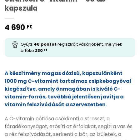
kapszula
4 690
Ft
Gyűjts
46
pontot
regisztrált vásárlóként, melynek
értéke
230
Ft
A készítmény magas dózisú, kapszulánként
1000 mg C-vitamint tartalmaz csipkebogyóval
kiegészítve, amely önmagában is kiváló C-
vitamin-forrás, továbbá jelentősen javítja a
vitamin felszívódását a szervezetben.
A C-vitamin pótlása csökkenti a stresszt, a
fáradékonyságot, erősíti az érfalakat, segíti a vas és
a réz felszívódását, serkenti a bőr, az ízületek, a