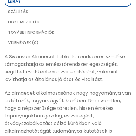
LEÍRÁS
SZÁLLÍTÁS
FIGYELMEZTETÉS
TOVÁBBI INFORMÁCIÓK
VÉLEMÉNYEK (0)
A Swanson Almaecet tabletta rendszeres szedése
támogathatja az emésztőrendszer egészségét,
segíthet csökkenteni a zsírlerakódást, valamint
javíthatja az általános jólétet és vitalitást.
Az almaecet alkalmazásának nagy hagyománya van
a diétázók, fogyni vágyók körében. Nem véletlen,
hogy a népszerűsége töretlen, hiszen értékes
tápanyagokban gazdag, és zsírégést,
étvágyszabályozást célzó kúrákban való
alkalmazhatóságát tudományos kutatások is