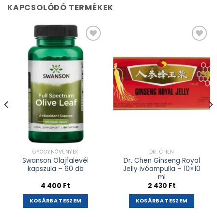
KAPCSOLÓDÓ TERMÉKEK
Kívánságlistához
Kívánságlistához
adás
adás
GYÓGYNÖVÉNYEK
DR. CHEN
Swanson Olajfalevél
Dr. Chen Ginseng Royal
kapszula – 60 db
Jelly ivóampulla – 10×10
ml
4 400
Ft
2 430
Ft
KOSÁRBA TESZEM
KOSÁRBA TESZEM