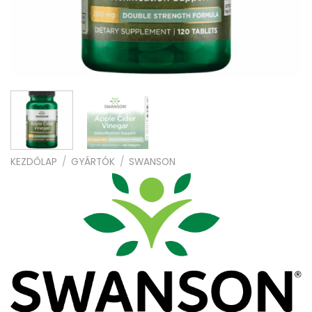
KEZDŐLAP
/
GYÁRTÓK
/
SWANSON