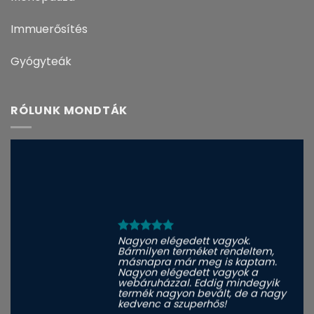
Immuerősítés
Gyógyteák
RÓLUNK MONDTÁK
Nagyon elégedett vagyok.
Bármilyen terméket rendeltem,
másnapra már meg is kaptam.
Nagyon elégedett vagyok a
webáruházzal. Eddig mindegyik
termék nagyon bevált, de a nagy
kedvenc a szuperhős!