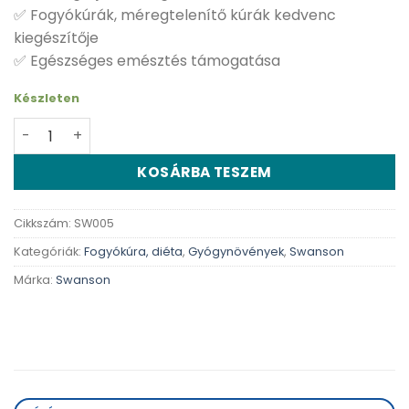
✅ Fogyókúrák, méregtelenítő kúrák kedvenc
kiegészítője
✅ Egészséges emésztés támogatása
Készleten
Swanson Almaecet tabletta - 120 db mennyiség
KOSÁRBA TESZEM
Cikkszám:
SW005
Kategóriák:
Fogyókúra, diéta
,
Gyógynövények
,
Swanson
Márka:
Swanson