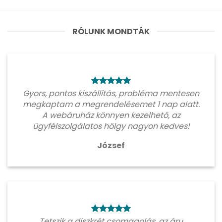
RÓLUNK MONDTÁK
Gyors, pontos kiszállítás, probléma mentesen
megkaptam a megrendelésemet 1 nap alatt.
A webáruház könnyen kezelhető, az
ügyfélszolgálatos hölgy nagyon kedves!
József
Tetszik a diszkrét csomagolás, az áru