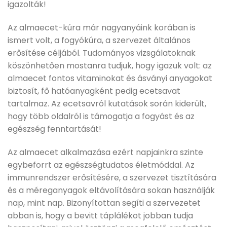
igazolták!
Az almaecet-kúra már nagyanyáink korában is
ismert volt, a fogyókúra, a szervezet általános
erősítése céljából. Tudományos vizsgálatoknak
köszönhetően mostanra tudjuk, hogy igazuk volt: az
almaecet fontos vitaminokat és ásványi anyagokat
biztosít, fő hatóanyagként pedig ecetsavat
tartalmaz. Az ecetsavról kutatások során kiderült,
hogy több oldalról is támogatja a fogyást és az
egészség fenntartását!
Az almaecet alkalmazása ezért napjainkra szinte
egybeforrt az egészségtudatos életmóddal. Az
immunrendszer erősítésére, a szervezet tisztítására
és a méreganyagok eltávolítására sokan használják
nap, mint nap. Bizonyítottan segíti a szervezetet
abban is, hogy a bevitt táplálékot jobban tudja