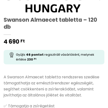
Swanson Almaecet tabletta – 120
db
4 690
Ft
Gyűjts
46
pontot
regisztrált vásárlóként, melynek
értéke
230
Ft
A Swanson Almaecet tabletta rendszeres szedése
támogathatja az emésztőrendszer egészségét,
segíthet csökkenteni a zsírlerakódást, valamint
javíthatja az általános jólétet és vitalitást.
✅ Támogatja a zsírégetést