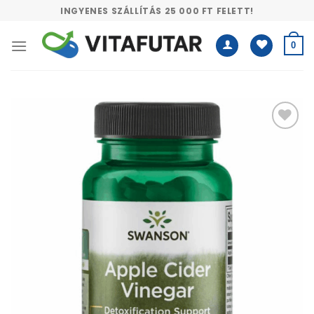
Skip
INGYENES SZÁLLÍTÁS 25 000 FT FELETT!
to
content
0
Kívánságlistához
adás