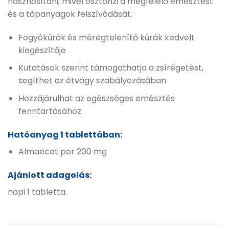
hasznosítani, mivel ösztönzi a megfelelő emésztést
és a tápanyagok felszívódását.
Fogyókúrák és méregtelenítő kúrák kedvelt
kiegészítője
Kutatások szerint támogathatja a zsírégetést,
segíthet az étvágy szabályozásában
Hozzájárulhat az egészséges emésztés
fenntartásához
Hatóanyag 1 tablettában:
Almaecet por 200 mg
Ajánlott adagolás:
napi 1 tabletta.