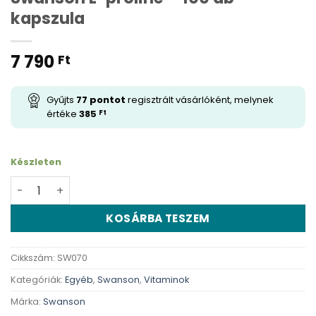
kapszula
7 790
Ft
Gyűjts
77
pontot
regisztrált vásárlóként, melynek
értéke
385
Ft
Készleten
Swanson L-proline - 100 db kapszula mennyiség
KOSÁRBA TESZEM
Cikkszám:
SW070
Kategóriák:
Egyéb
,
Swanson
,
Vitaminok
Márka:
Swanson