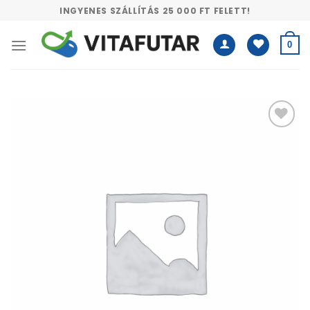
Skip
INGYENES SZÁLLÍTÁS 25 000 FT FELETT!
to
content
0
Kívánságlistához
adás