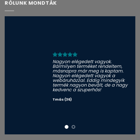
RÓLUNK MONDTÁK
Nagyon elégedett vagyok.
Bármilyen terméket rendeltem,
másnapra már meg is kaptam.
Nagyon elégedett vagyok a
webáruházzal. Eddig mindegyik
termék nagyon bevált, de a nagy
kedvenc a szuperhős!
Tmás (36)