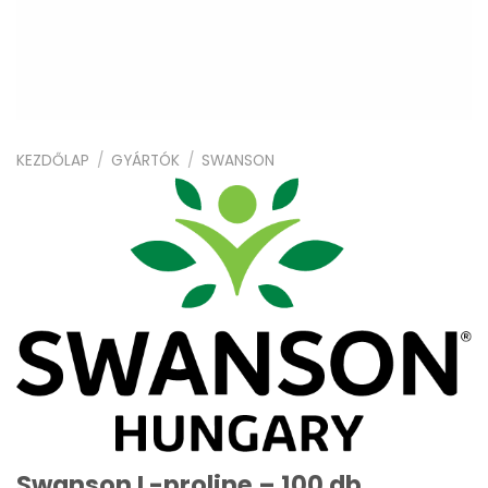
KEZDŐLAP
/
GYÁRTÓK
/
SWANSON
Swanson L-proline – 100 db