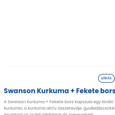
LEÍRÁS
Swanson Kurkuma + Fekete bors
A Swanson Kurkuma + Fekete bors kapszula egy kiváló 
kurkumin, a kurkuma aktív összetevője, gyulladáscsökk
enyhíteni az ízületi fájdalmat és merevséget.