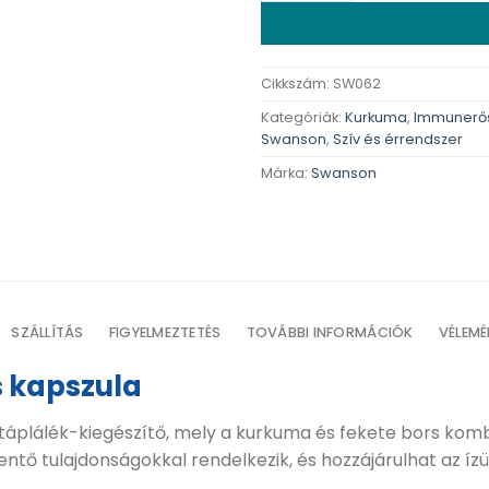
Cikkszám:
SW062
Kategóriák:
Kurkuma
,
Immunerős
Swanson
,
Szív és érrendszer
Márka:
Swanson
SZÁLLÍTÁS
FIGYELMEZTETÉS
TOVÁBBI INFORMÁCIÓK
VÉLEMÉ
 kapszula
táplálék-kiegészítő, mely a kurkuma és fekete bors kom
entő tulajdonságokkal rendelkezik, és hozzájárulhat az í