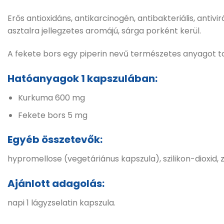
Erős antioxidáns, antikarcinogén, antibakteriális, anti
asztalra jellegzetes aromájú, sárga porként kerül.
A fekete bors egy piperin nevű természetes anyagot ta
Hatóanyagok 1 kapszulában:
Kurkuma 600 mg
Fekete bors 5 mg
Egyéb összetevők:
hypromellose (vegetáriánus kapszula), szilikon-dioxid,
Ajánlott adagolás:
napi 1 lágyzselatin kapszula.