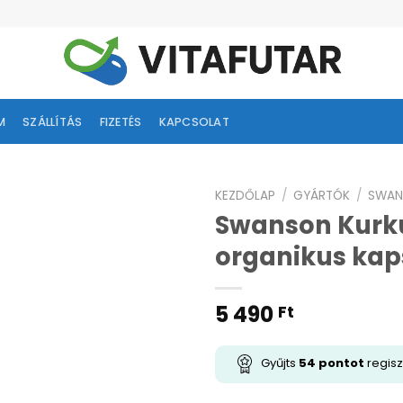
M
SZÁLLÍTÁS
FIZETÉS
KAPCSOLAT
KEZDŐLAP
/
GYÁRTÓK
/
SWAN
Swanson Kurku
ságlistához
organikus kap
adás
5 490
Ft
Gyűjts
54
pontot
regisz