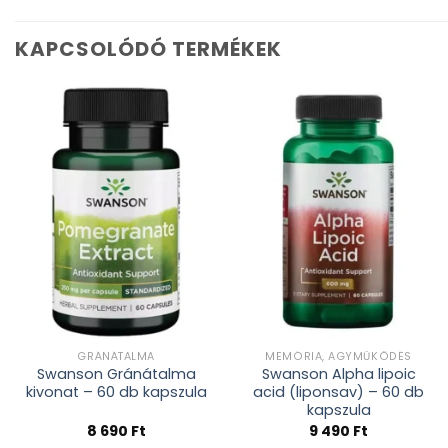
KAPCSOLÓDÓ TERMÉKEK
Kívánságlistához
Kívánságlistához
adás
adás
GRÁNÁTALMA
MEMÓRIA, AGYMŰKÖDÉS
Swanson Gránátalma
Swanson Alpha lipoic
kivonat – 60 db kapszula
acid (liponsav) – 60 db
kapszula
8 690
Ft
9 490
Ft