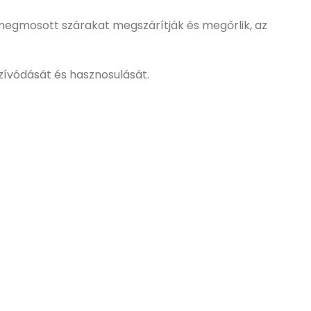
.A megmosott szárakat megszárítják és megőrlik, az
zívódását és hasznosulását.