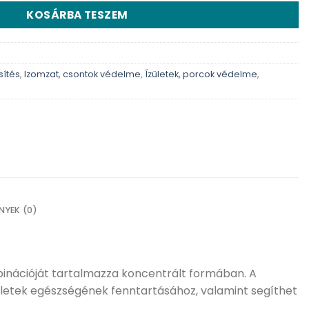
KOSÁRBA TESZEM
ítés
,
Izomzat, csontok védelme
,
Ízületek, porcok védelme
,
NYEK (0)
binációját tartalmazza koncentrált formában. A
zületek egészségének fenntartásához, valamint segíthet