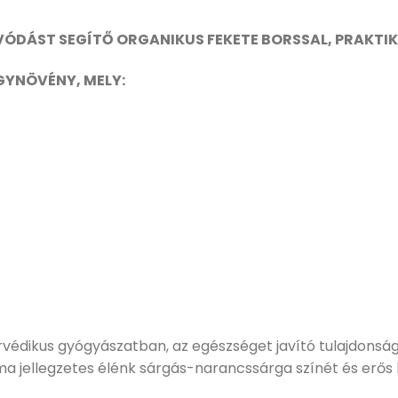
VÓDÁST SEGÍTŐ ORGANIKUS FEKETE BORSSAL, PRAKTI
GYNÖVÉNY, MELY:
édikus gyógyászatban, az egészséget javító tulajdonság
ma jellegzetes élénk sárgás-narancssárga színét és erős 