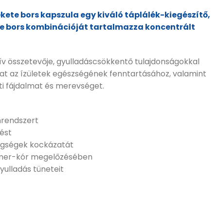
ete bors kapszula egy kiváló táplálék-kiegészítő,
te bors kombinációját tartalmazza koncentrált
ív összetevője, gyulladáscsökkentő tulajdonságokkal
hat az ízületek egészségének fenntartásához, valamint
eti fájdalmat és merevséget.
rendszert
ést
egségek kockázatát
imer-kór megelőzésében
yulladás tüneteit
ors organikus kapszula - 90 db kapszula mennyiség