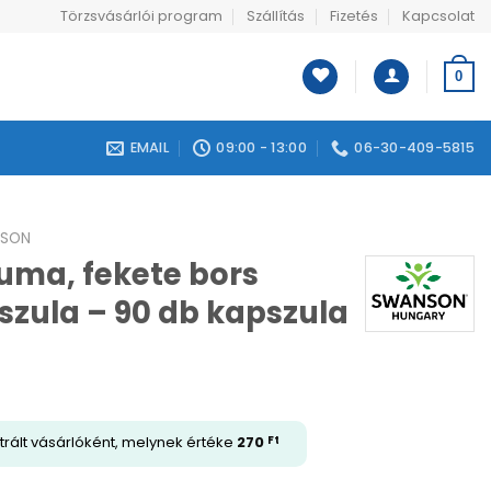
Törzsvásárlói program
Szállítás
Fizetés
Kapcsolat
0
EMAIL
09:00 - 13:00
06-30-409-5815
SON
ma, fekete bors
szula – 90 db kapszula
trált vásárlóként, melynek értéke
270
Ft