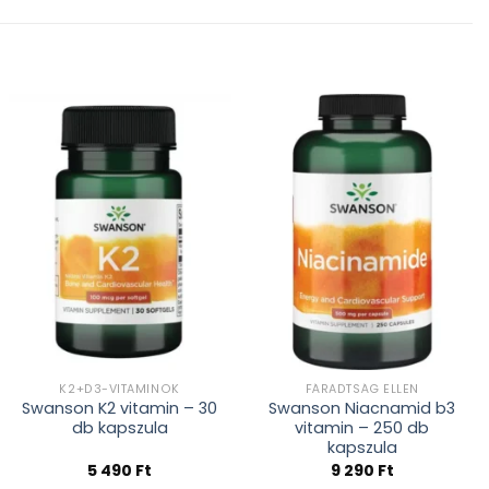
Kívánságlistához
Kívánságlistához
adás
adás
K2+D3-VITAMINOK
FÁRADTSÁG ELLEN
Swanson K2 vitamin – 30
Swanson Niacnamid b3
db kapszula
vitamin – 250 db
kapszula
5 490
Ft
9 290
Ft