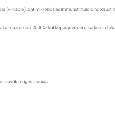
virális (vírusölő), antimikrobás és immunstimuláló hatású
rtalmaz, amely 2000%-kal képes javítani a kurkumin fels
 zsírsavak magnéziumsói.