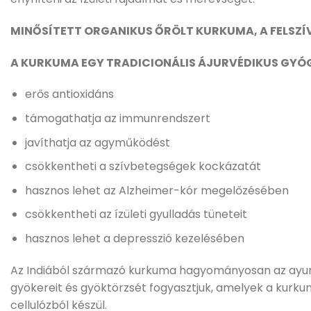
MINŐSÍTETT ORGANIKUS ŐRÖLT KURKUMA, A FELSZÍ
A KURKUMA EGY TRADICIONÁLIS ÁJURVÉDIKUS GYÓ
erős antioxidáns
támogathatja az immunrendszert
javíthatja az agyműködést
csökkentheti a szívbetegségek kockázatát
hasznos lehet az Alzheimer-kór megelőzésében
csökkentheti az ízületi gyulladás tüneteit
hasznos lehet a depresszió kezelésében
Az Indiából származó kurkuma hagyományosan az ayurv
gyökereit és gyöktörzsét fogyasztjuk, amelyek a kurku
cellulózból készül.