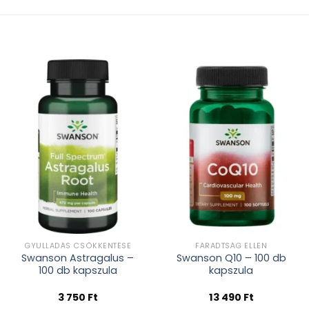
Kívánságlistához
Kívánságlistához
adás
adás
GYULLADÁS CSÖKKENTÉSE
FÁRADTSÁG ELLEN
Swanson Astragalus –
Swanson Q10 – 100 db
100 db kapszula
kapszula
3 750
Ft
13 490
Ft