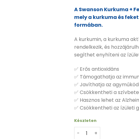
A Swanson Kurkuma + Fek
mely a kurkuma és feke
formában.
A kurkumin, a kurkuma akt
rendelkezik, és hozzájárul
segíthet enyhíteni az ízül
✅ Erős antioxidáns
✅ Támogathatja az immun
✅ Javíthatja az agyműköd
✅ Csökkentheti a szívbet
✅ Hasznos lehet az Alzhe
✅ Csökkentheti az ízületi g
Készleten
Swanson Kurkuma, fekete b