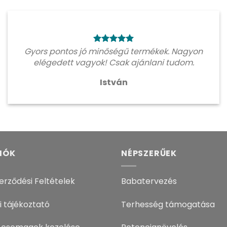
Gyors pontos jó minőségű termékek. Nagyon
elégedett vagyok! Csak ajánlani tudom.
István
IÓK
NÉPSZERŰEK
erződési Feltételek
Babatervezés
i tájékoztató
Terhesség támogatása