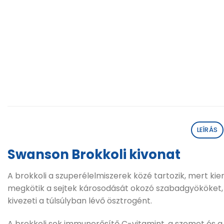
LEÍRÁS
Swanson Brokkoli kivonat
A brokkoli a szuperélelmiszerek közé tartozik, mert ki
megkötik a sejtek károsodását okozó szabadgyököket, g
kivezeti a túlsúlyban lévő ösztrogént.
A brokkoli sok immunerősítő C-vitamint, a szemet és a