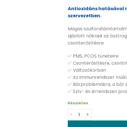
Antioxidáns hatásával 
szervezetben.
Magas szulforafámtartalm
ajánlott nőknek az ösztro
csonterősítésre.
✅ PMS, PCOS tüneteire
✅ Csonterősítésre, csontri
✅ Változókorban
✅ Az immunrendszer műk
✅ Bőrproblémákra, a bőr 
✅ Szív- és érrendszeri pr
Készleten
Swanson Sulforafhan from 