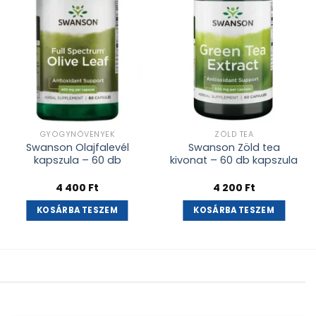
GYÓGYNÖVÉNYEK
ZÖLD TEA
Swanson Olajfalevél
Swanson Zöld tea
kapszula – 60 db
kivonat – 60 db kapszula
4 400
Ft
4 200
Ft
KOSÁRBA TESZEM
KOSÁRBA TESZEM