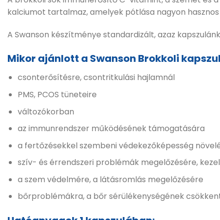
kalciumot tartalmaz, amelyek pótlása nagyon hasznos 
A Swanson készítménye standardizált, azaz kapszulánk
Mikor ajánlott a Swanson Brokkoli kapszu
csonterősítésre, csontritkulási hajlamnál
PMS, PCOS tüneteire
változókorban
az immunrendszer működésének támogatására
a fertőzésekkel szembeni védekezőképesség növel
szív- és érrendszeri problémák megelőzésére, keze
a szem védelmére, a látásromlás megelőzésére
bőrproblémákra, a bőr sérülékenységének csökken