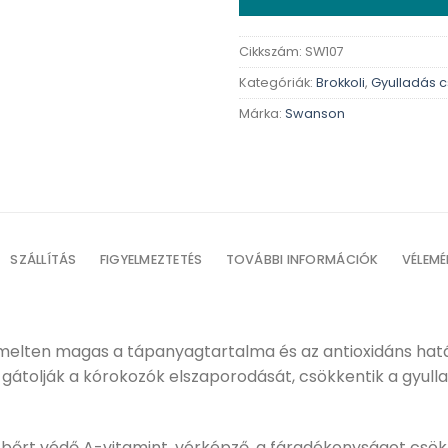
Cikkszám:
SW107
Kategóriák:
Brokkoli
,
Gyulladás 
Márka:
Swanson
SZÁLLÍTÁS
FIGYELMEZTETÉS
TOVÁBBI INFORMÁCIÓK
VÉLEMÉ
emelten magas a tápanyagtartalma és az antioxidáns hatás
átolják a kórokozók elszaporodását, csökkentik a gyullad
 bőrt védő A-vitamint, vérképző, a fáradékonyságot csök