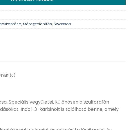
csökkentése
,
Méregtelenítés
,
Swanson
NYEK (0)
a. Speciális vegyületei, különösen a szulforafán
ásokat. Indol-3-karbinolt is található benne, amely
kentő vasat, valamint csonterősítő K-vitamint és