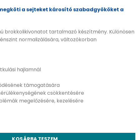
megköti a sejteket károsító szabadgyököket a
ú brokkolikivonatot tartalmazó készítmény. Különösen
génszint normalizálására, változókorban
tkulási hajlamnál
ödésének támogatására
sérülékenységének csökkentésére
oblémák megelőzésére, kezelésére
broccoli - 60 db kapszula mennyiség
KOSÁRBA TESZEM