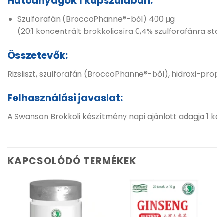
Hatóanyagok 1 kapszulában:
Szulforafán (BroccoPhanne®-ből) 400 μg
(20:1 koncentrált brokkolicsíra 0,4% szulforafánra s
Összetevők:
Rizsliszt, szulforafán (BroccoPhanne®-ből), hidroxi-pro
Felhasználási javaslat:
A Swanson Brokkoli készítmény napi ajánlott adagja 1 k
KAPCSOLÓDÓ TERMÉKEK
Kívánságlistához
Kívánságlistához
adás
adás