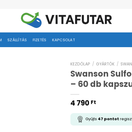
M
SZÁLLÍTÁS
FIZETÉS
KAPCSOLAT
KEZDŐLAP
/
GYÁRTÓK
/
SWAN
Swanson Sulfo
ságlistához
– 60 db kapsz
adás
4 790
Ft
Gyűjts
47
pontot
regisz