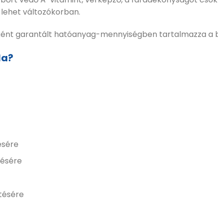
lehet változókorban.
ént garantált hatóanyag-mennyiségben tartalmazza a bro
la?
ésére
lésére
tésére