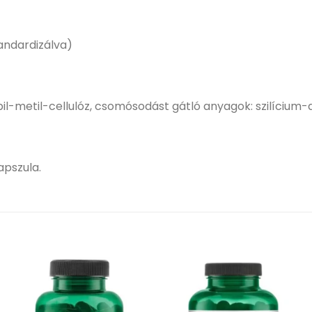
tandardizálva)
pil-metil-cellulóz, csomósodást gátló anyagok: szilícium-
apszula.
Kívánságlistához
Kívánságlistához
adás
adás