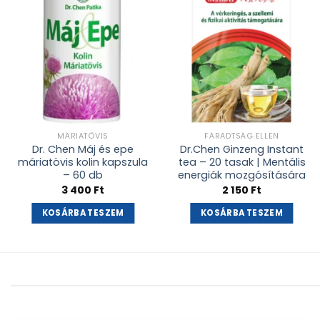
MÁRIATÖVIS
FÁRADTSÁG ELLEN
Dr. Chen Máj és epe
Dr.Chen Ginzeng Instant
máriatövis kolin kapszula
tea – 20 tasak | Mentális
– 60 db
energiák mozgósítására
3 400
Ft
2 150
Ft
KOSÁRBA TESZEM
KOSÁRBA TESZEM