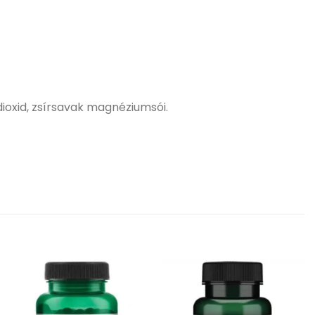
dioxid, zsírsavak magnéziumsói.
Kívánságlistához
Kívánságlistához
adás
adás