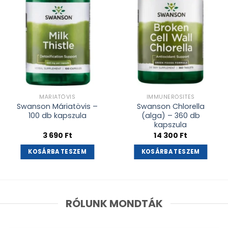
MÁRIATÖVIS
IMMUNERŐSÍTÉS
Swanson Máriatövis –
Swanson Chlorella
100 db kapszula
(alga) – 360 db
kapszula
3 690
Ft
14 300
Ft
KOSÁRBA TESZEM
KOSÁRBA TESZEM
RÓLUNK MONDTÁK