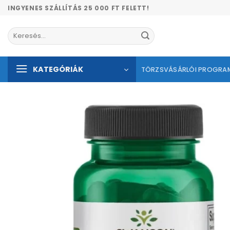
Skip
INGYENES SZÁLLÍTÁS 25 000 FT FELETT!
to
content
Keresés
a
következőre:
KATEGÓRIÁK
TÖRZSVÁSÁRLÓI PROGRA
Kíván