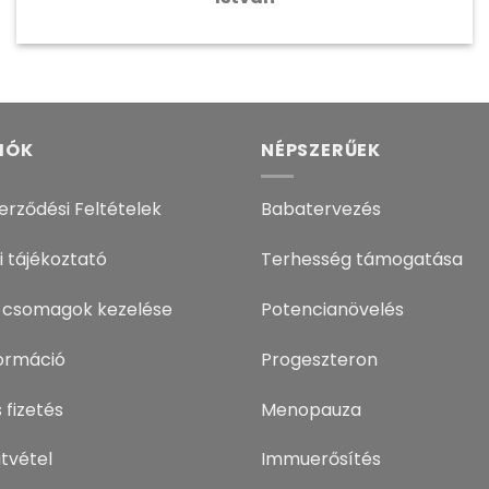
IÓK
NÉPSZERŰEK
erződési Feltételek
Babatervezés
i tájékoztató
Terhesség támogatása
 csomagok kezelése
Potencianövelés
nformáció
Progeszteron
 fizetés
Menopauza
tvétel
Immuerősítés