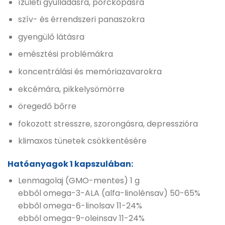
ízületi gyulladásra, porckopásra
szív- és érrendszeri panaszokra
gyengülő látásra
emésztési problémákra
koncentrálási és memóriazavarokra
ekcémára, pikkelysömörre
öregedő bőrre
fokozott stresszre, szorongásra, depresszióra
klimaxos tünetek csökkentésére
Hatóanyagok 1 kapszulában:
Lenmagolaj (GMO-mentes) 1 g
ebből omega-3-ALA (alfa-linolénsav) 50-65%
ebből omega-6-linolsav 11-24%
ebból omega-9-oleinsav 11-24%