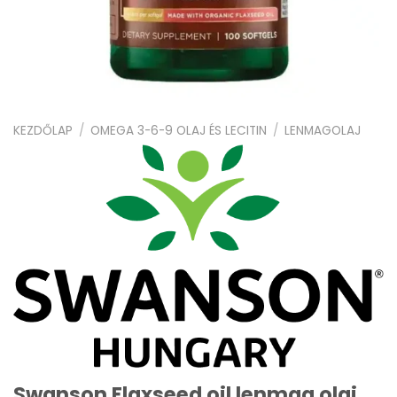
KEZDŐLAP
/
OMEGA 3-6-9 OLAJ ÉS LECITIN
/
LENMAGOLAJ
Swanson Flaxseed oil lenmag olaj