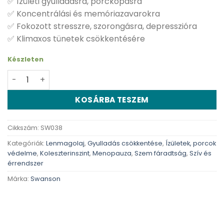
✅ Ízületi gyulladásra, porckopásra
✅ Koncentrálási és memóriazavarokra
✅ Fokozott stresszre, szorongásra, depresszióra
✅ Klimaxos tünetek csökkentésére
Készleten
Swanson Flaxseed oil lenmag olaj lágyzselatin - 100 db 
KOSÁRBA TESZEM
Cikkszám:
SW038
Kategóriák:
Lenmagolaj
,
Gyulladás csökkentése
,
Ízületek, porcok
védelme
,
Koleszterinszint
,
Menopauza
,
Szem fáradtság
,
Szív és
érrendszer
Márka:
Swanson