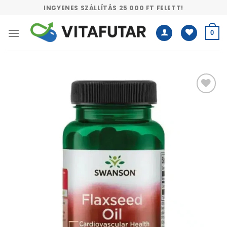
Skip
INGYENES SZÁLLÍTÁS 25 000 FT FELETT!
to
content
0
Kívánságlistához
adás