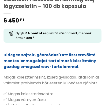
lágyzselatin – 100 db kapszula
6 450
Ft
Gyűjts
64
pontot
regisztrált vásárlóként, melynek
értéke
320
Ft
Hidegen sajtolt, génmódosított összetevőktől
mentes lenmagolajat tartalmazó készítmény
gazdag omegazsírsav-tartalommal.
Magas koleszterinszint, ízületi gyulladás, látásromlás,
valamint problémás bőr esetén különösen ajánlott.
✅ Magas koleszterinszintre
✅ Magas vérnyomásra