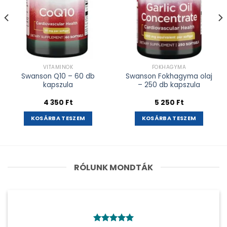
VITAMINOK
FOKHAGYMA
Swanson Q10 – 60 db
Swanson Fokhagyma olaj
kapszula
– 250 db kapszula
4 350
Ft
5 250
Ft
KOSÁRBA TESZEM
KOSÁRBA TESZEM
RÓLUNK MONDTÁK