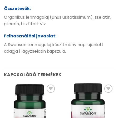
Összetevők:
Organikus lenmagolaj (Linus usitatissimum), zselatin,
glicerin, tisztított víz.
Felhasználási javaslat:
A Swanson Lenmagolaj készítmény napi ajánlott
adagja 1 lágyzselatin kapszula.
KAPCSOLÓDÓ TERMÉKEK
Kívánságlistához
Kívánságlistához
adás
adás