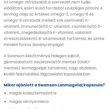
Az omega-zsírsavakat a szervezet nem tudja
előállítani, ezért külső forrásból szükséges pótolni. A
lenmag olaja az értékes omega-3, omega-6 és
omega-9 zsírsavak mellett sok szemvédő A-
vitamint, immunerősítő C-vitamint, csonterősítő D-
vitamint, öregedéslassító E-vitamint, valamint
stresszcsökkentő B-vitaminokat tartalmaz, és szinte
minden fontos ásványi anyagot.
A Swanson készítménye hidegen sajtolt,
génmódosított összetevőktől mentes (GMO-
mentes) lenmagolajat tartalmaz, nagy dózisban,
kiváló felszívódású lágyzselatin kapszulákban.
Mikor ajánlott a Swanson Lenmagolaj kapszula?
magas koleszterinszintre
magas vérnyomásra