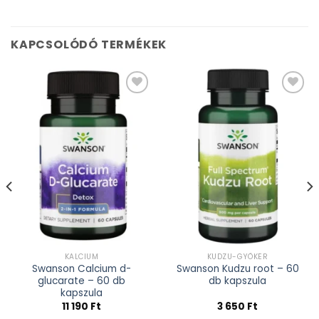
KAPCSOLÓDÓ TERMÉKEK
Kívánságlistához
Kívánságlistához
adás
adás
KALCIUM
KUDZU-GYÖKÉR
Swanson Calcium d-
Swanson Kudzu root – 60
glucarate – 60 db
db kapszula
kapszula
11 190
Ft
3 650
Ft