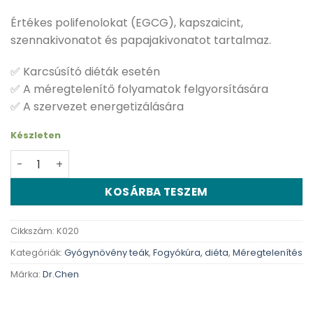
Értékes polifenolokat (EGCG), kapszaicint,
szennakivonatot és papajakivonatot tartalmaz.
✅ Karcsúsító diéták esetén
✅ A méregtelenítő folyamatok felgyorsítására
✅ A szervezet energetizálására
Készleten
Dr. Chen Szűztea forte kapszula - 80 db mennyiség
KOSÁRBA TESZEM
Cikkszám:
K020
Kategóriák:
Gyógynövény teák
,
Fogyókúra, diéta
,
Méregtelenítés
Márka:
Dr.Chen