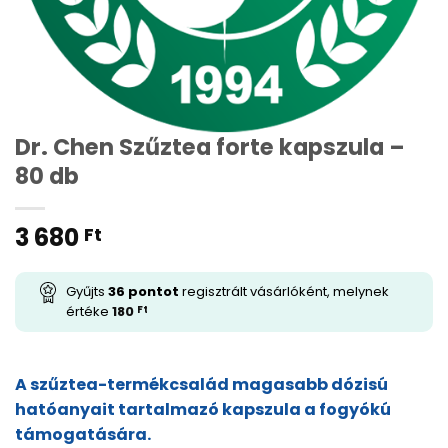
Dr. Chen Szűztea forte kapszula –
80 db
3 680
Ft
Gyűjts
36
pontot
regisztrált vásárlóként, melynek
értéke
180
Ft
A szűztea-termékcsalád magasabb dózisú
hatóanyait tartalmazó kapszula a fogyókú
támogatására.