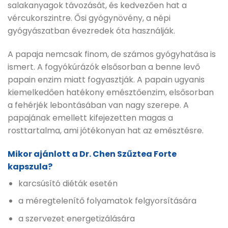
salakanyagok távozását, és kedvezően hat a
vércukorszintre. Ősi gyógynövény, a népi
gyógyászatban évezredek óta használják.
A papaja nemcsak finom, de számos gyógyhatása is
ismert. A fogyókúrázók elsősorban a benne levő
papain enzim miatt fogyasztják. A papain ugyanis
kiemelkedően hatékony emésztőenzim, elsősorban
a fehérjék lebontásában van nagy szerepe. A
papajának emellett kifejezetten magas a
rosttartalma, ami jótékonyan hat az emésztésre.
Mikor ajánlott a Dr. Chen Szűztea Forte
kapszula?
karcsúsító diéták esetén
a méregtelenítő folyamatok felgyorsítására
a szervezet energetizálására