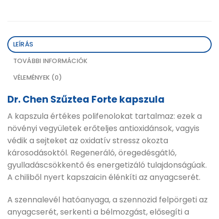
LEÍRÁS
TOVÁBBI INFORMÁCIÓK
VÉLEMÉNYEK (0)
Dr. Chen Szűztea Forte kapszula
A kapszula értékes polifenolokat tartalmaz: ezek a
növényi vegyületek erőteljes antioxidánsok, vagyis
védik a sejteket az oxidatív stressz okozta
károsodásoktól. Regeneráló, öregedésgátló,
gyulladáscsökkentő és energetizáló tulajdonságúak.
A chiliből nyert kapszaicin élénkíti az anyagcserét.
A szennalevél hatóanyaga, a szennozid felpörgeti az
anyagcserét, serkenti a bélmozgást, elősegíti a