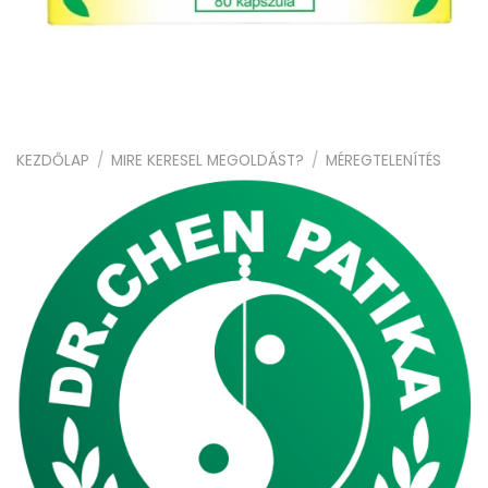
KEZDŐLAP
/
MIRE KERESEL MEGOLDÁST?
/
MÉREGTELENÍTÉS