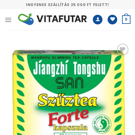
Skip
INGYENES SZÁLLÍTÁS 25 000 FT FELETT!
to
content
0
Kívánságlistához
adás