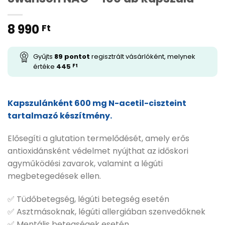
8 990
Ft
Gyűjts
89
pontot
regisztrált vásárlóként, melynek
értéke
445
Ft
Kapszulánként 600 mg N-acetil-ciszteint
tartalmazó készítmény.
Elősegíti a glutation termelődését, amely erős
antioxidánsként védelmet nyújthat az időskori
agyműködési zavarok, valamint a légúti
megbetegedések ellen.
✅ Tüdőbetegség, légúti betegség esetén
✅ Asztmásoknak, légúti allergiában szenvedőknek
✅ Mentális betegségek esetén