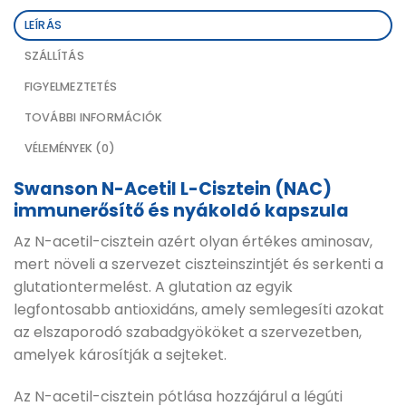
LEÍRÁS
SZÁLLÍTÁS
FIGYELMEZTETÉS
TOVÁBBI INFORMÁCIÓK
VÉLEMÉNYEK (0)
Swanson N-Acetil L-Cisztein (NAC)
immunerősítő és nyákoldó kapszula
Az N-acetil-cisztein azért olyan értékes aminosav,
mert növeli a szervezet ciszteinszintjét és serkenti a
glutationtermelést. A glutation az egyik
legfontosabb antioxidáns, amely semlegesíti azokat
az elszaporodó szabadgyököket a szervezetben,
amelyek károsítják a sejteket.
Az N-acetil-cisztein pótlása hozzájárul a légúti