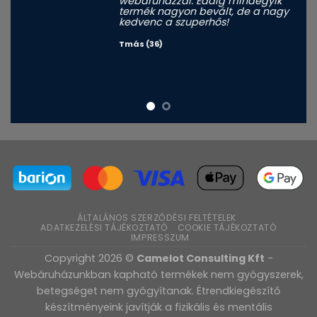
webáruházzal. Eddig mindegyik
termék nagyon bevált, de a nagy
kedvenc a szuperhős!
Tmás (36)
ÁLTALÁNOS SZERZŐDÉSI FELTÉTELEK
ADATKEZELÉSI TÁJÉKOZTATÓ
COOKIE TÁJÉKOZTATÓ
IMPRESSZUM
Copyright 2026 ©
Camelot Consulting Kft
-
Webáruházunkban kapható termékek nem gyógyszerek,
betegséget nem gyógyítanak. Étrendkiegészítő
készítményeink javítják a fizikális és mentális