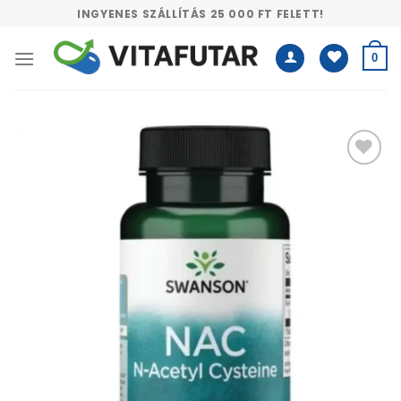
Skip
INGYENES SZÁLLÍTÁS 25 000 FT FELETT!
to
content
0
Kívánságlistához
adás