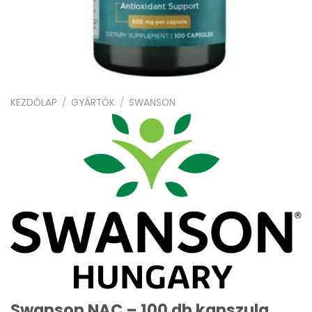
KEZDŐLAP
/
GYÁRTÓK
/
SWANSON
Swanson NAC – 100 db kapszula