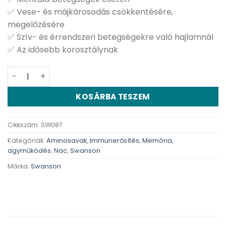
✅ Vese- és májkárosodás csökkentésére,
megelőzésére
✅ Szív- és érrendszeri betegségekre való hajlamnál
✅ Az idősebb korosztálynak
Swanson NAC - 100 db kapszula mennyiség
KOSÁRBA TESZEM
Cikkszám:
SW087
Kategóriák:
Aminosavak
,
Immunerősítés
,
Memória,
agyműködés
,
Nac
,
Swanson
Márka:
Swanson