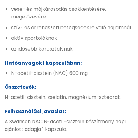
vese- és májkárosodás csökkentésére,
megelőzésére
szív- és érrendszeri betegségekre való hajlamnál
aktív sportolóknak
az idősebb korosztálynak
Hatóanyagok 1 kapszulában:
N-acetil-cisztein (NAC) 600 mg
Összetevők:
N-acetil-cisztein, zselatin, magnézium-sztearát.
Felhasználási javaslat:
A Swanson NAC N-acetil-cisztein készítmény napi
ajánlott adagja 1 kapszula.