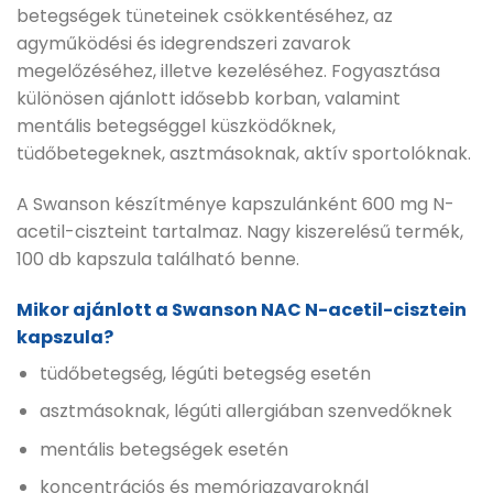
betegségek tüneteinek csökkentéséhez, az
agyműködési és idegrendszeri zavarok
megelőzéséhez, illetve kezeléséhez. Fogyasztása
különösen ajánlott idősebb korban, valamint
mentális betegséggel küszködőknek,
tüdőbetegeknek, asztmásoknak, aktív sportolóknak.
A Swanson készítménye kapszulánként 600 mg N-
acetil-ciszteint tartalmaz. Nagy kiszerelésű termék,
100 db kapszula található benne.
Mikor ajánlott a Swanson NAC N-acetil-cisztein
kapszula?
tüdőbetegség, légúti betegség esetén
asztmásoknak, légúti allergiában szenvedőknek
mentális betegségek esetén
koncentrációs és memóriazavaroknál