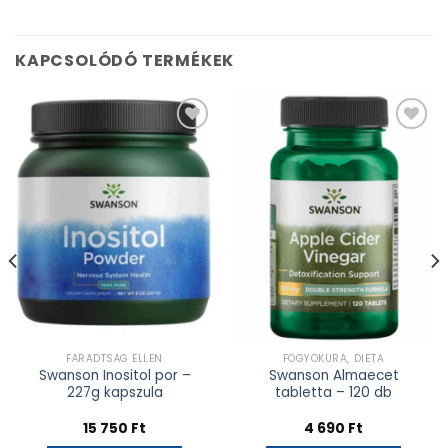
KAPCSOLÓDÓ TERMÉKEK
Kívánságlistához
Kívánságlistához
adás
adás
FÁRADTSÁG ELLEN
FOGYÓKÚRA, DIÉTA
Swanson Inositol por –
Swanson Almaecet
227g kapszula
tabletta – 120 db
15 750
Ft
4 690
Ft