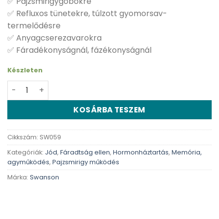
✅ Pajzsmirigygöbökre
✅ Refluxos tünetekre, túlzott gyomorsav-
termelődésre
✅ Anyagcserezavarokra
✅ Fáradékonyságnál, fázékonyságnál
Készleten
Swanson Kelp (jód) - 250 db kapszula mennyiség
KOSÁRBA TESZEM
Cikkszám:
SW059
Kategóriák:
Jód
,
Fáradtság ellen
,
Hormonháztartás
,
Memória,
agyműködés
,
Pajzsmirigy működés
Márka:
Swanson