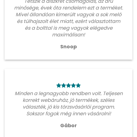
Tetszik a diszkrét csomagolás, az áru
minősége, évek óta rendelem ezt a terméket.
Mivel állandóan kimerült vagyok a sok meló
és túlhajszolt élet miatt, ezért választottam
és a bolttal is meg vagyok elégedve
maximálisan!
Snoop
Minden a legnagyobb rendben volt. Teljesen
korrekt webáruház, jó termékek, széles
választék, jó kis törzsvásárlói program.
Sokszor fogok még innen vásárolni!
Gábor