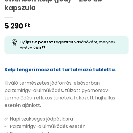
kapszula
5 290
Ft
Gyűjts
52
pontot
regisztrált vásárlóként, melynek
értéke
260
Ft
Kelp tengeri moszatot tartalmazó tabletta.
Kiváló természetes jódforrás, elsősorban
pajzsmirigy-alulműködés, túlzott gyomorsav-
termelődés, refluxos tünetek, fokozott hajhullás
esetén ajánlott.
✅ Napi szükséges jódpótlásra
✅ Pajzsmirigy-alulműködés esetén