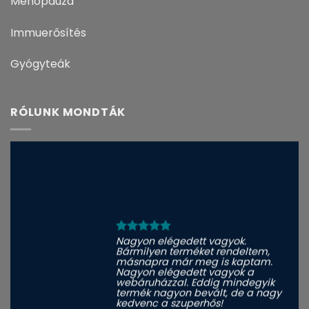
Menopauza
Immuerősítés
Gyógyteák
RÓLUNK MONDTÁK
Nagyon elégedett vagyok.
Bármilyen terméket rendeltem,
másnapra már meg is kaptam.
Nagyon elégedett vagyok a
webáruházzal. Eddig mindegyik
termék nagyon bevált, de a nagy
kedvenc a szuperhős!