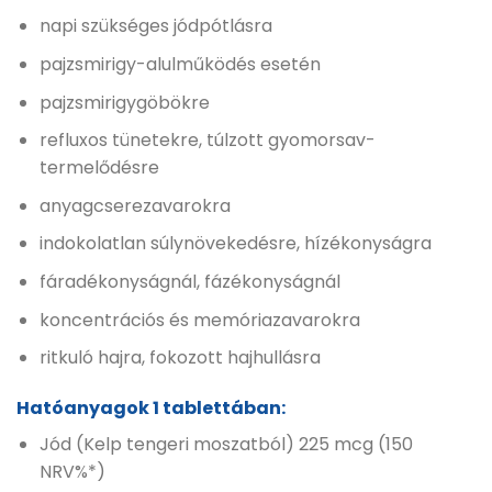
napi szükséges jódpótlásra
pajzsmirigy-alulműködés esetén
pajzsmirigygöbökre
refluxos tünetekre, túlzott gyomorsav-
termelődésre
anyagcserezavarokra
indokolatlan súlynövekedésre, hízékonyságra
fáradékonyságnál, fázékonyságnál
koncentrációs és memóriazavarokra
ritkuló hajra, fokozott hajhullásra
Hatóanyagok 1 tablettában:
Jód (Kelp tengeri moszatból) 225 mcg (150
NRV%*)