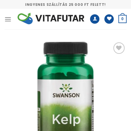
Skip
INGYENES SZÁLLÍTÁS 25 000 FT FELETT!
to
content
0
Kívánságlistához
adás