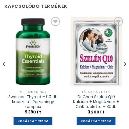
KAPCSOLÓDÓ TERMÉKEK
Kívánságlistához
Kívánságlistához
adás
adás
MULTIVITAMINOK
FÁRADTSÁG ELLEN
Swanson Thyroid – 90 db
Dr.Chen Szelén Q10
kapszula | Pajzsmirigy
Kalcium + Magnézium +
komplex
Cink tabletta – 30db
9 390
Ft
3 200
Ft
KOSÁRBA TESZEM
KOSÁRBA TESZEM