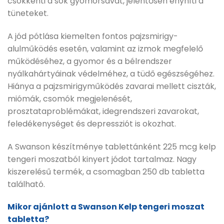
csökkenti a sok gyomorsavat, jelentősen enyhíti a
tüneteket.
A jód pótlása kiemelten fontos pajzsmirigy-
alulműködés esetén, valamint az izmok megfelelő
működéséhez, a gyomor és a bélrendszer
nyálkahártyáinak védelméhez, a tüdő egészségéhez.
Hiánya a pajzsmirigyműködés zavarai mellett ciszták,
miómák, csomók megjelenését,
prosztataproblémákat, idegrendszeri zavarokat,
feledékenységet és depressziót is okozhat.
A Swanson készítménye tablettánként 225 mcg kelp
tengeri moszatból kinyert jódot tartalmaz. Nagy
kiszerelésű termék, a csomagban 250 db tabletta
található.
Mikor ajánlott a Swanson Kelp tengeri moszat
tabletta?