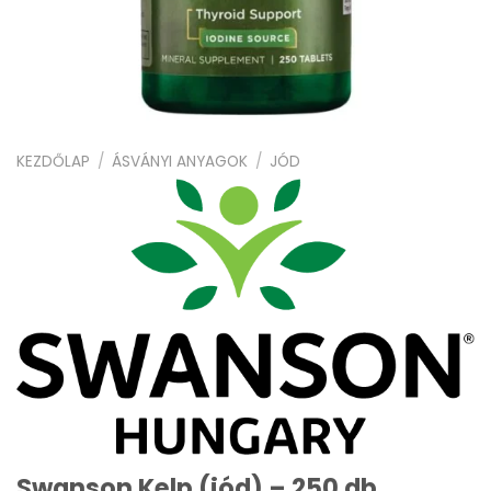
KEZDŐLAP
/
ÁSVÁNYI ANYAGOK
/
JÓD
Swanson Kelp (jód) – 250 db