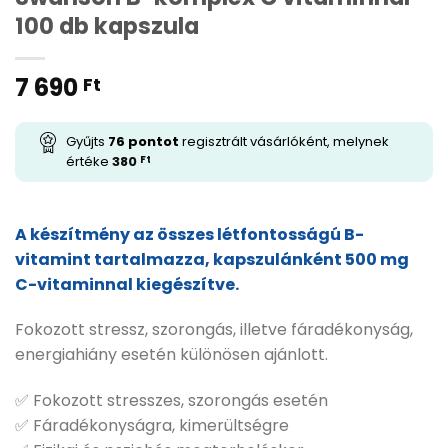
100 db kapszula
7 690
Ft
Gyűjts
76
pontot
regisztrált vásárlóként, melynek
értéke
380
Ft
A készítmény az összes létfontosságú B-
vitamint tartalmazza, kapszulánként 500 mg
C-vitaminnal kiegészítve.
Fokozott stressz, szorongás, illetve fáradékonyság,
energiahiány esetén különösen ajánlott.
✅ Fokozott stresszes, szorongás esetén
✅ Fáradékonyságra, kimerültségre