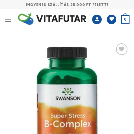
Skip
INGYENES SZÁLLÍTÁS 25 000 FT FELETT!
to
content
0
Kívánságlistához
adás