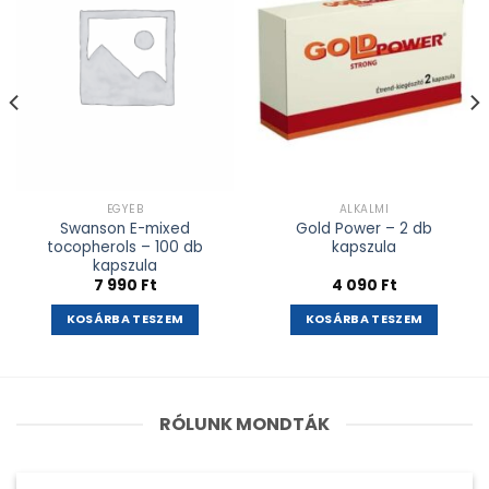
EGYÉB
ALKALMI
Swanson E-mixed
Gold Power – 2 db
tocopherols – 100 db
kapszula
kapszula
7 990
Ft
4 090
Ft
KOSÁRBA TESZEM
KOSÁRBA TESZEM
RÓLUNK MONDTÁK