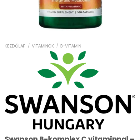
KEZDŐLAP
/
VITAMINOK
/
B-VITAMIN
Swanson B-komplex C vitaminnal –