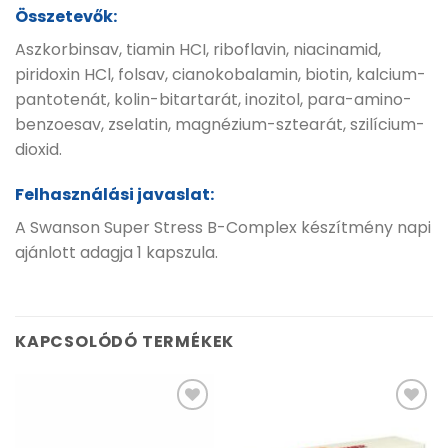
Összetevők:
Aszkorbinsav, tiamin HCI, riboflavin, niacinamid,
piridoxin HCl, folsav, cianokobalamin, biotin, kalcium-
pantotenát, kolin-bitartarát, inozitol, para-amino-
benzoesav, zselatin, magnézium-sztearát, szilícium-
dioxid.
Felhasználási javaslat:
A Swanson Super Stress B-Complex készítmény napi
ajánlott adagja 1 kapszula.
KAPCSOLÓDÓ TERMÉKEK
Kívánságlistához
Kívánságlistához
adás
adás