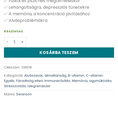
✅ Fizikai és pszichés megterheléskor
✅ Lehangoltságra, depressziós tünetekre
✅ A memória, a koncentráció javításához
✅ Alvásproblémákra
Készleten
Swanson B-komplex C vitaminnal - 100 db kapszula men
KOSÁRBA TESZEM
Cikkszám:
SW018
Kategóriák:
Alvászavar, álmatlanság
,
B-vitamin
,
C-vitamin
,
Egyéb
,
Fáradtság ellen
,
Immunerősítés
,
Memória, agyműködés
,
Stresszoldás, idegrendszer
Márka:
Swanson