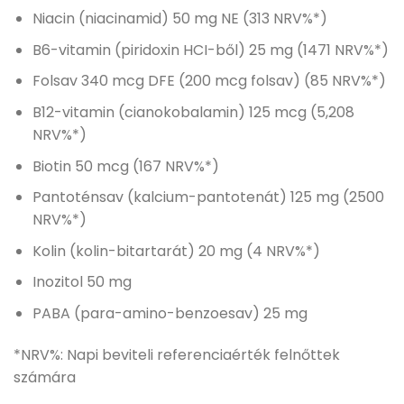
Niacin (niacinamid) 50 mg NE (313 NRV%*)
B6-vitamin (piridoxin HCI-ből) 25 mg (1471 NRV%*)
Folsav 340 mcg DFE (200 mcg folsav) (85 NRV%*)
B12-vitamin (cianokobalamin) 125 mcg (5,208
NRV%*)
Biotin 50 mcg (167 NRV%*)
Pantoténsav (kalcium-pantotenát) 125 mg (2500
NRV%*)
Kolin (kolin-bitartarát) 20 mg (4 NRV%*)
Inozitol 50 mg
PABA (para-amino-benzoesav) 25 mg
*NRV%: Napi beviteli referenciaérték felnőttek
számára