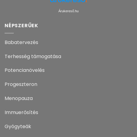
Árukereső.hu
NÉPSZERŰEK
Babatervezés
Terhesség támogatása
Potencianövelés
Progeszteron
Menopauza
Immuerősítés
Gyógyteák