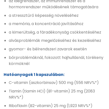
az idegrendszer, az immunrendszer és a
hormonrendszer működésének támogatására
a stressztűrő képesség növeléséhez
a memória, a koncentráció javításához
a kimerültség, a fáradékonyság csökkentéséhez
alvásproblémák megelőzéséhez és kezeléséhez
gyomor- és bélrendszeri zavarok esetén
bőrproblémáknál, fokozott hajhullásnál, törékeny
körmöknél
Hatóanyagok 1 kapszulában:
C-vitamin (aszkorbinsav) 500 mg (556 NRV%*)
Tiamin (tiamin HCI) (B1-vitamin) 25 mg (2083
NRV%*)
Riboflavin (B2-vitamin) 25 mg (1,923 NRV%*)