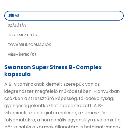
LEÍRÁS
SZÁLLÍTÁS
FIGYELMEZTETÉS
TOVÁBBI INFORMÁCIÓK
VÉLEMÉNYEK (0)
Swanson Super Stress B-Complex
kapszula
A B-vitaminoknak kiemelt szerepük van az
idegrendszer megfelelő működésében. Hiányukban
csökken a stressztűrő képesség, fáradékonyság,
gyengeség jelentkezhet többek között. A B-
vitaminok az energiatermelésre, az emésztési
folyamatokra, a hormonális egyensúlyra, valamint a
bőr, a haj és a körmök állapotára is hatással vannak.