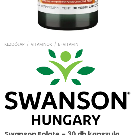
KEZDŐLAP
/
VITAMINOK
/
B-VITAMIN
Swanson Folate – 30 db kapszula