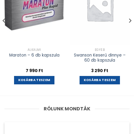
ALKALMI
EGYÉB
Swanson Keserű dinnye –
Maraton – 6 db kapszula
60 db kapszula
7 990
Ft
3 290
Ft
KOSÁRBA TESZEM
KOSÁRBA TESZEM
RÓLUNK MONDTÁK