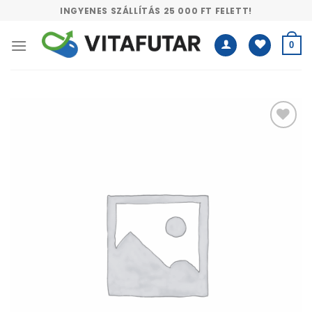
Skip
INGYENES SZÁLLÍTÁS 25 000 FT FELETT!
to
content
0
Kívánságlistához
adás