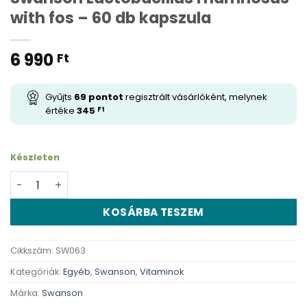
with fos – 60 db kapszula
6 990
Ft
Gyűjts
69
pontot
regisztrált vásárlóként, melynek
értéke
345
Ft
Készleten
Swanson Lactobacillus rhamnosus with fos - 60 db kaps
KOSÁRBA TESZEM
Cikkszám:
SW063
Kategóriák:
Egyéb
,
Swanson
,
Vitaminok
Márka:
Swanson