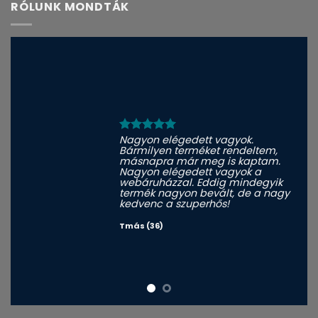
RÓLUNK MONDTÁK
Nagyon elégedett vagyok.
Bármilyen terméket rendeltem,
másnapra már meg is kaptam.
Nagyon elégedett vagyok a
webáruházzal. Eddig mindegyik
termék nagyon bevált, de a nagy
kedvenc a szuperhős!
Tmás (36)