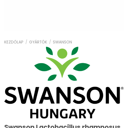
KEZDŐLAP
/
GYÁRTÓK
/
SWANSON
Swanson Lactobacillus rhamnosus