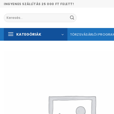
Skip
INGYENES SZÁLLÍTÁS 25 000 FT FELETT!
to
content
Keresés
a
következőre:
KATEGÓRIÁK
TÖRZSVÁSÁRLÓI PROGRA
Kíván