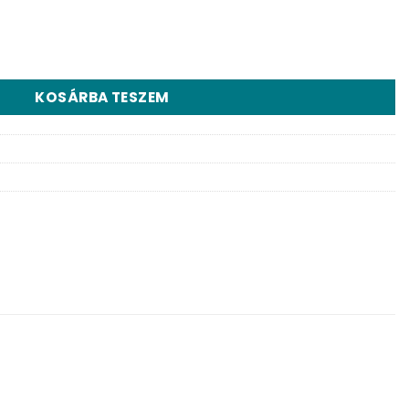
el - 60 db kapszula mennyiség
KOSÁRBA TESZEM