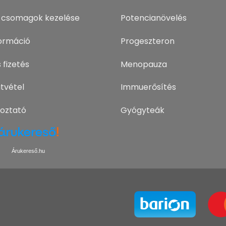
 csomagok kezelése
Potencianövelés
nformáció
Progeszteron
 fizetés
Menopauza
tvétel
Immuerősítés
koztató
Gyógyteák
Árukereső.hu