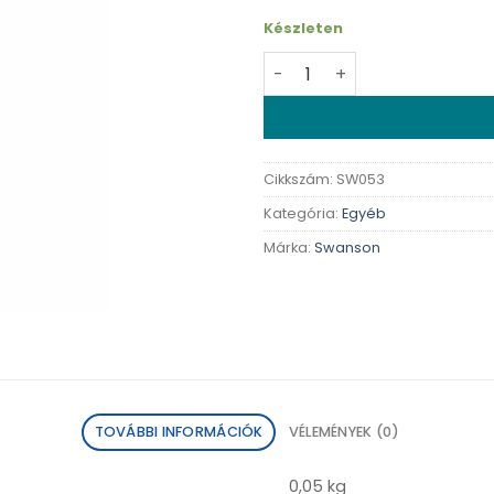
Készleten
Swanson Green lipped muss
Cikkszám:
SW053
Kategória:
Egyéb
Márka:
Swanson
TOVÁBBI INFORMÁCIÓK
VÉLEMÉNYEK (0)
0,05 kg