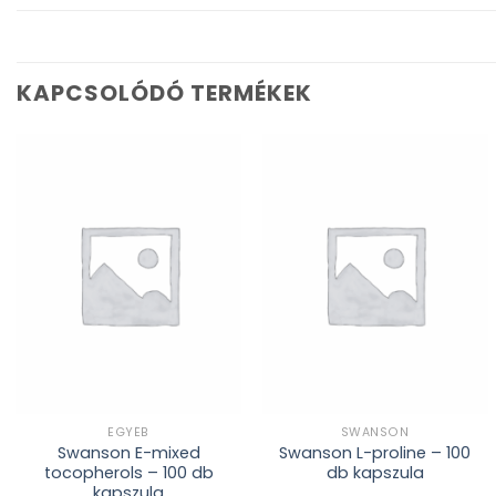
KAPCSOLÓDÓ TERMÉKEK
Kívánságlistához
Kívánságlistához
adás
adás
EGYÉB
SWANSON
Swanson E-mixed
Swanson L-proline – 100
tocopherols – 100 db
db kapszula
kapszula