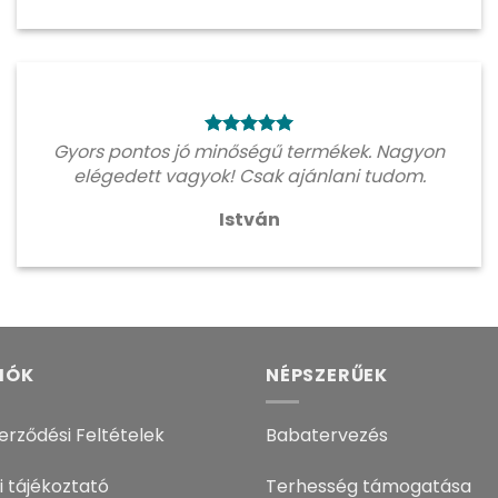
Gyors pontos jó minőségű termékek. Nagyon
elégedett vagyok! Csak ajánlani tudom.
István
IÓK
NÉPSZERŰEK
erződési Feltételek
Babatervezés
i tájékoztató
Terhesség támogatása