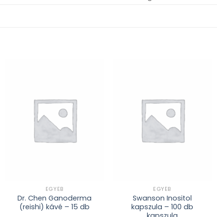
Kívánságlistához
Kívánságlistához
adás
adás
EGYÉB
EGYÉB
Dr. Chen Ganoderma
Swanson Inositol
(reishi) kávé – 15 db
kapszula – 100 db
kapszula