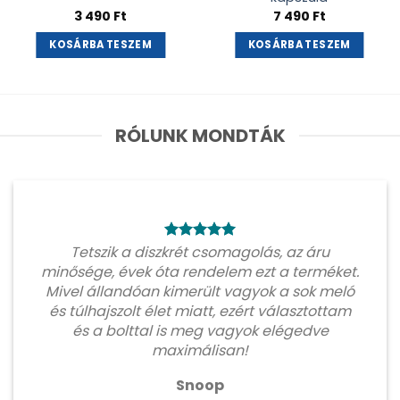
3 490
Ft
7 490
Ft
KOSÁRBA TESZEM
KOSÁRBA TESZEM
RÓLUNK MONDTÁK
Tetszik a diszkrét csomagolás, az áru
minősége, évek óta rendelem ezt a terméket.
Mivel állandóan kimerült vagyok a sok meló
és túlhajszolt élet miatt, ezért választottam
és a bolttal is meg vagyok elégedve
maximálisan!
Snoop