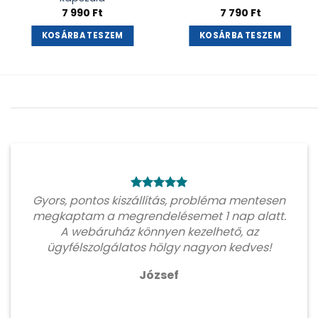
7 990
Ft
7 790
Ft
KOSÁRBA TESZEM
KOSÁRBA TESZEM
Gyors, pontos kiszállítás, probléma mentesen
megkaptam a megrendelésemet 1 nap alatt.
A webáruház könnyen kezelhető, az
ügyfélszolgálatos hölgy nagyon kedves!
József