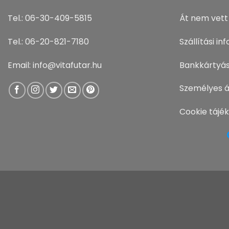
Tel.: 06-30-409-5815
Át nem vett
Tel.: 06-20-821-7180
Szállítási i
Email: info@vitafutar.hu
Bankkártyás
Személyes á
Cookie tájé