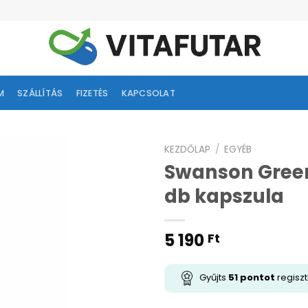
M
SZÁLLÍTÁS
FIZETÉS
KAPCSOLAT
KEZDŐLAP
/
EGYÉB
Swanson Green
ságlistához
db kapszula
adás
5 190
Ft
Gyűjts
51
pontot
regiszt