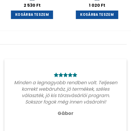
2 530
Ft
1 020
Ft
KOSÁRBA TESZEM
KOSÁRBA TESZEM
Minden a legnagyobb rendben volt. Teljesen
korrekt webáruház, jó termékek, széles
választék, jó kis törzsvásárlói program.
Sokszor fogok még innen vásárolni!
Gábor