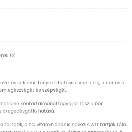
NYEK (0)
avíz és sok más tényező hatással van a haj, a bőr és a
röm egészségét és szépségét.
 metionin kéntartalmánál fogva jót tesz a bőr
s öregedésgátló hatású.
tartozik, a haj vitaminjának is nevezik. Azt tartják róla,
itamin részt vesz a normál cisztein-anyagcserében. A