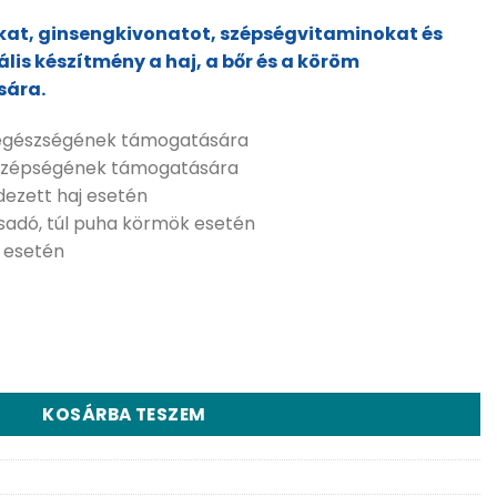
kat, ginsengkivonatot, szépségvitaminokat és
lis készítmény a haj, a bőr és a köröm
sára.
m egészségének támogatására
m szépségének támogatására
edezett haj esetén
sadó, túl puha körmök esetén
r esetén
mplex - 30 db mennyiség
KOSÁRBA TESZEM