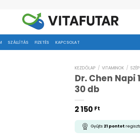
M
SZÁLLÍTÁS
FIZETÉS
KAPCSOLAT
KEZDŐLAP
/
VITAMINOK
/
SZÉP
Dr. Chen Napi 
ságlistához
30 db
adás
2 150
Ft
Gyűjts
21
pontot
regiszt