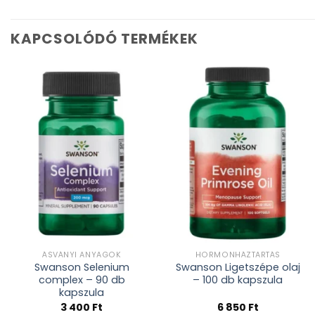
KAPCSOLÓDÓ TERMÉKEK
Kívánságlistához
Kívánságlistához
adás
adás
ÁSVÁNYI ANYAGOK
HORMONHÁZTARTÁS
Swanson Selenium
Swanson Ligetszépe olaj
complex – 90 db
– 100 db kapszula
kapszula
3 400
Ft
6 850
Ft