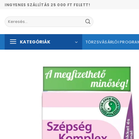
Skip
INGYENES SZÁLLÍTÁS 25 000 FT FELETT!
to
content
Keresés
a
következőre:
KATEGÓRIÁK
TÖRZSVÁSÁRLÓI PROGRA
Kíván