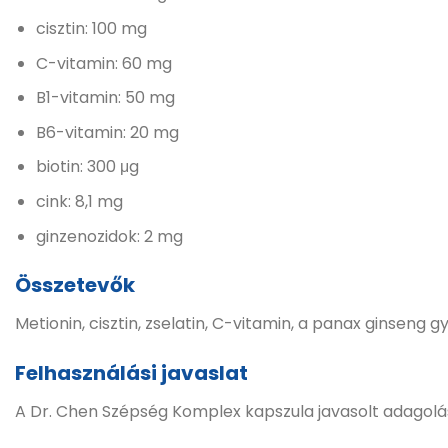
cisztin: 100 mg
C-vitamin: 60 mg
B1-vitamin: 50 mg
B6-vitamin: 20 mg
biotin: 300 μg
cink: 8,1 mg
ginzenozidok: 2 mg
Összetevők
Metionin, cisztin, zselatin, C-vitamin, a panax ginseng g
Felhasználási javaslat
A Dr. Chen Szépség Komplex kapszula javasolt adagolása