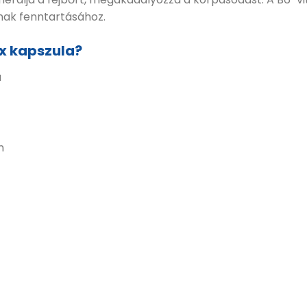
ának fenntartásához.
ex kapszula?
a
n