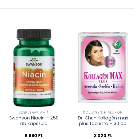
Kívánságlistához
Kívánságlistához
adás
adás
SZÉPSÉGVITAMIN
KOLLAGÉN, HIALURON
Swanson Niacin – 250
Dr. Chen Kollagén max
db kapszula
plus tabletta – 30 db
5 590
Ft
3 020
Ft