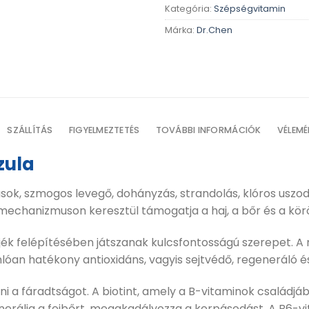
Kategória:
Szépségvitamin
Márka:
Dr.Chen
SZÁLLÍTÁS
FIGYELMEZTETÉS
TOVÁBBI INFORMÁCIÓK
VÉLEMÉ
zula
ások, szmogos levegő, dohányzás, strandolás, klóros uszod
mechanizmuson keresztül támogatja a haj, a bőr és a kö
hérjék felépítésében játszanak kulcsfontosságú szerepet. A
an hatékony antioxidáns, vagyis sejtvédő, regeneráló é
ni a fáradtságot. A biotint, amely a B-vitaminok családjába 
enerálja a fejbőrt, megakadályozza a korpásodást. A B6-v