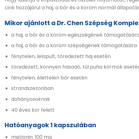
cink hozzájárul a haj, a bőr és a köröm normál állapot
Mikor ajánlott a Dr. Chen Szépség Kompl
a haj, a bőr és a köröm egészségének támogatásár
a haj, a bőr és a köröm szépségének támogatására
fénytelen, lelapult, töredezett haj esetén
töredezett, könnyen hasadó, túl puha körmök eseté
fénytelen, élettelen bőr esetén
strandszezonban
dohányosoknak
40 éves kor felett
Hatóanyagok 1 kapszulában
metionin: 100 mg