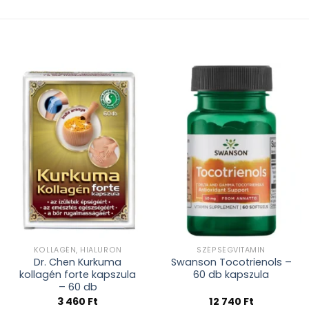
Kívánságlistához
Kívánságlistához
adás
adás
KOLLAGÉN, HIALURON
SZÉPSÉGVITAMIN
Dr. Chen Kurkuma
Swanson Tocotrienols –
kollagén forte kapszula
60 db kapszula
– 60 db
3 460
Ft
12 740
Ft