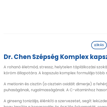
LEÍRÁS
Dr. Chen Szépség Komplex kaps
A rohanó életmód, stressz, helytelen táplálkozási szok
köröm állapotára. A kapszula komplex formulája több 
A metionin és cisztin (a cisztein oxidált dimerje) a fe
puhaságának, rugalmasságának. A C-vitaminhoz hasonló
A ginseng tonizálja, élénkíti a szervezetet, segít leküzde
hogy lassítja a kopaszodás és őszülés folyamatát, reg