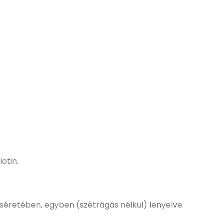
otin.
íséretében, egyben (szétrágás nélkül) lenyelve.