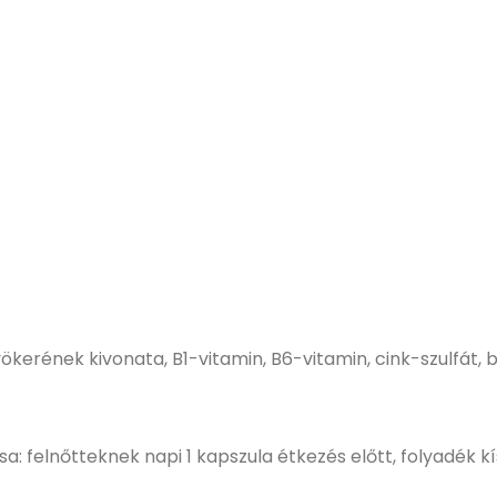
yökerének kivonata, B1-vitamin, B6-vitamin, cink-szulfát, bi
: felnőtteknek napi 1 kapszula étkezés előtt, folyadék k