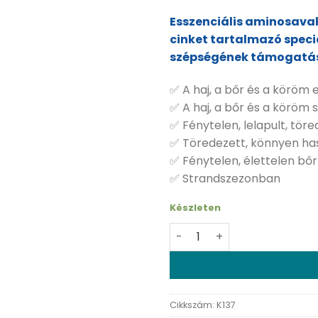
Esszenciális aminosava
cinket tartalmazó speciá
szépségének támogatá
✅ A haj, a bőr és a körö
✅ A haj, a bőr és a körö
✅ Fénytelen, lelapult, tör
✅ Töredezett, könnyen ha
✅ Fénytelen, élettelen bő
✅ Strandszezonban
Készleten
Dr. Chen Napi 1 szépség ko
Cikkszám:
K137