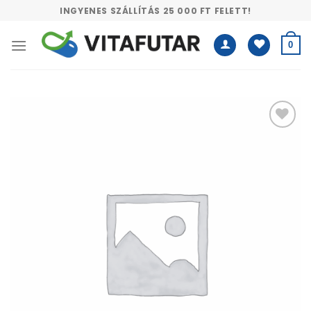
Skip
INGYENES SZÁLLÍTÁS 25 000 FT FELETT!
to
content
0
Kívánságlistához
adás