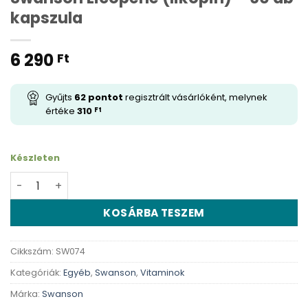
kapszula
6 290
Ft
Gyűjts
62
pontot
regisztrált vásárlóként, melynek
értéke
310
Ft
Készleten
Swanson Licopene (likopin) - 60 db kapszula mennyiség
KOSÁRBA TESZEM
Cikkszám:
SW074
Kategóriák:
Egyéb
,
Swanson
,
Vitaminok
Márka:
Swanson