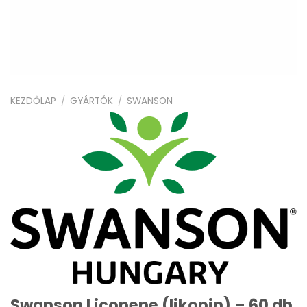
KEZDŐLAP
/
GYÁRTÓK
/
SWANSON
Swanson Licopene (likopin) – 60 db