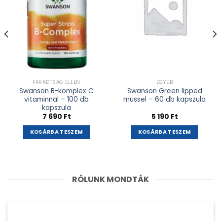
FÁRADTSÁG ELLEN
EGYÉB
Swanson B-komplex C
Swanson Green lipped
vitaminnal – 100 db
mussel – 60 db kapszula
kapszula
7 690
Ft
5 190
Ft
KOSÁRBA TESZEM
KOSÁRBA TESZEM
RÓLUNK MONDTÁK