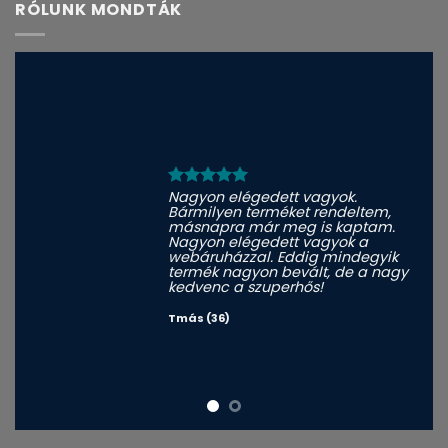
RÓLUNK MONDTÁK
Nagyon elégedett vagyok.
Bármilyen terméket rendeltem,
másnapra már meg is kaptam.
Nagyon elégedett vagyok a
webáruházzal. Eddig mindegyik
termék nagyon bevált, de a nagy
kedvenc a szuperhős!
Tmás (36)