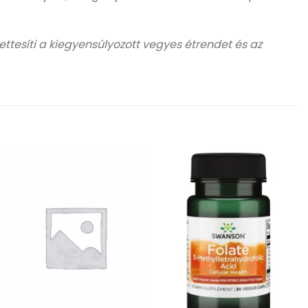
ettesíti a kiegyensúlyozott vegyes étrendet és az
Kívánságlistához
Kívánságlistához
adás
adás