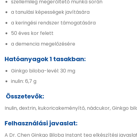
szellemileg megerőltető munka során
a tanulási képességek javítására
a keringési rendszer támogatására
50 éves kor felett
a demencia megelőzésére
Hatóanyagok 1 tasakban:
Ginkgo biloba-levél: 30 mg
inulin: 6,7 g
Összetevők:
Inulin, dextrin, kukoricakeményítő, nádcukor, Ginkgo bil
Felhasználási javaslat:
A Dr. Chen Ginkgo Biloba Instant tea elkészítési javasla