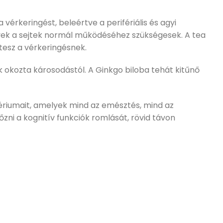
vérkeringést, beleértve a perifériális és agyi
melyek a sejtek normál működéséhez szükségesek. A tea
tesz a vérkeringésnek.
k okozta károsodástól. A Ginkgo biloba tehát kitűnő
tériumait, amelyek mind az emésztés, mind az
zni a kognitív funkciók romlását, rövid távon