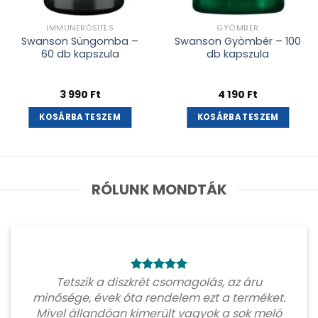
IMMUNERŐSÍTÉS
GYÖMBÉR
Swanson Süngomba –
Swanson Gyömbér – 100
60 db kapszula
db kapszula
3 990
Ft
4 190
Ft
KOSÁRBA TESZEM
KOSÁRBA TESZEM
RÓLUNK MONDTÁK
Tetszik a diszkrét csomagolás, az áru
minősége, évek óta rendelem ezt a terméket.
Mivel állandóan kimerült vagyok a sok meló