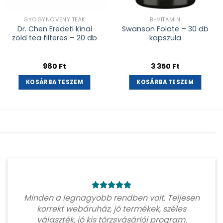
GYÓGYNÖVÉNY TEÁK
B-VITAMIN
Dr. Chen Eredeti kínai
Swanson Folate – 30 db
zöld tea filteres – 20 db
kapszula
980
Ft
3 350
Ft
KOSÁRBA TESZEM
KOSÁRBA TESZEM
Minden a legnagyobb rendben volt. Teljesen
korrekt webáruház, jó termékek, széles
választék, jó kis törzsvásárlói program.