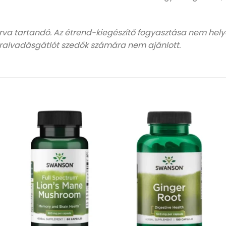
árva tartandó. Az étrend-kiegészítő fogyasztása nem hely
éralvadásgátlót szedők számára nem ajánlott.
Kívánságlistához
Kívánságlistához
adás
adás