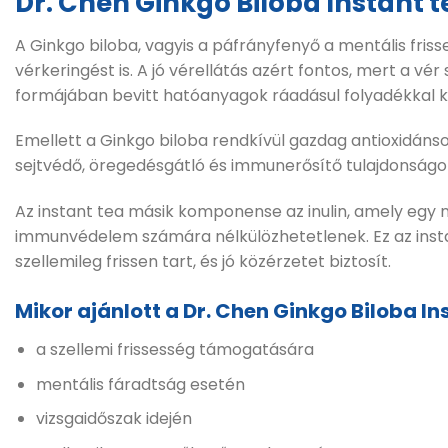
Dr. Chen Ginkgo Biloba Instant t
A Ginkgo biloba, vagyis a páfrányfenyő a mentális frisse
vérkeringést is. A jó vérellátás azért fontos, mert a v
formájában bevitt hatóanyagok ráadásul folyadékkal ker
Emellett a Ginkgo biloba rendkívül gazdag antioxidánso
sejtvédő, öregedésgátló és immunerősítő tulajdonságokk
Az instant tea másik komponense az inulin, amely egy n
immunvédelem számára nélkülözhetetlenek. Ez az instant
szellemileg frissen tart, és jó közérzetet biztosít.
Mikor ajánlott a Dr. Chen Ginkgo Biloba I
a szellemi frissesség támogatására
mentális fáradtság esetén
vizsgaidőszak idején