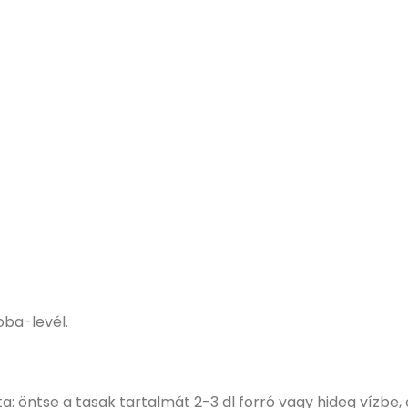
oba-levél.
ta: öntse a tasak tartalmát 2-3 dl forró vagy hideg vízbe, 