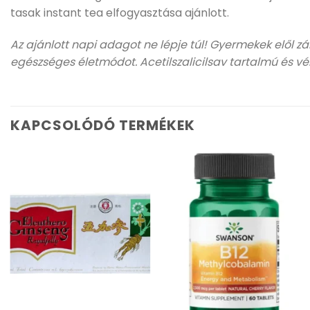
tasak instant tea elfogyasztása ajánlott.
Az ajánlott napi adagot ne lépje túl! Gyermekek elől z
egészséges életmódot. Acetilszalicilsav tartalmú és v
KAPCSOLÓDÓ TERMÉKEK
Kívánságlistához
Kívánságlistához
adás
adás