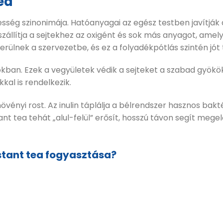
ea
sség szinonimája. Hatóanyagai az egész testben javítják a 
ér szállítja a sejtekhez az oxigént és sok más anyagot, a
ülnek a szervezetbe, és ez a folyadékpótlás szintén jót 
kban. Ezek a vegyületek védik a sejteket a szabad gyökö
al is rendelkezik.
övényi rost. Az inulin táplálja a bélrendszer hasznos bak
 tea tehát „alul-felül” erősít, hosszú távon segít megelő
nstant tea fogyasztása?