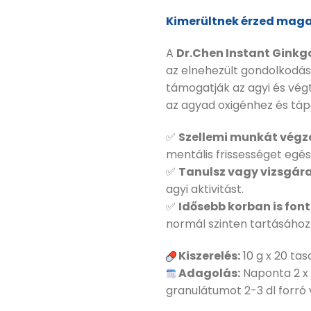
Kimerültnek érzed maga
A
Dr.Chen Instant Ginkgo
az elnehezült gondolkodás
támogatják az agyi és végt
az agyad oxigénhez és táp
✅
Szellemi munkát végz
mentális frissességet egés
✅
Tanulsz vagy vizsgára
agyi aktivitást.
✅
Idősebb korban is font
normál szinten tartásához
Kiszerelés:
10 g x 20 tas
Adagolás:
Naponta 2 x 1
granulátumot 2-3 dl forró v