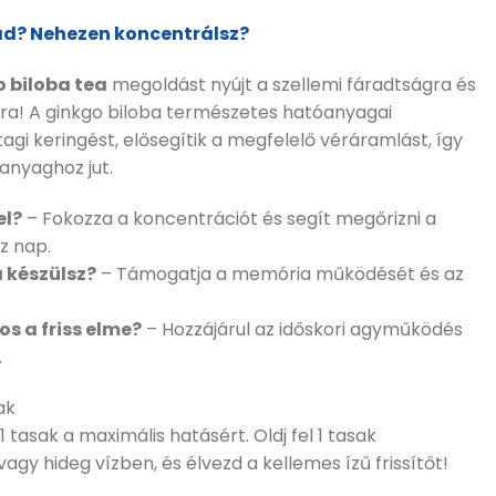
d? Nehezen koncentrálsz?
 biloba tea
megoldást nyújt a szellemi fáradtságra és
ra! A ginkgo biloba természetes hatóanyagai
agi keringést, elősegítik a megfelelő véráramlást, így
anyaghoz jut.
el?
– Fokozza a koncentrációt és segít megőrizni a
z nap.
 készülsz?
– Támogatja a memória működését és az
os a friss elme?
– Hozzájárul az időskori agyműködés
.
ak
 tasak a maximális hatásért. Oldj fel 1 tasak
agy hideg vízben, és élvezd a kellemes ízű frissítőt!