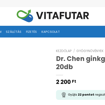
M
SZÁLLÍTÁS
FIZETÉS
KAPCSOLAT
KEZDŐLAP
/
GYÓGYNÖVÉNYEK
Dr. Chen ginkg
ságlistához
20db
adás
2 200
Ft
Gyűjts
22
pontot
regisz