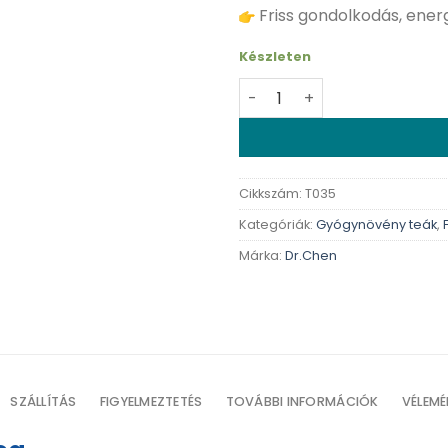
Friss gondolkodás, ener
Készleten
Dr. Chen ginkgo biloba ins
Cikkszám:
T035
Kategóriák:
Gyógynövény teák
,
Márka:
Dr.Chen
SZÁLLÍTÁS
FIGYELMEZTETÉS
TOVÁBBI INFORMÁCIÓK
VÉLEMÉ