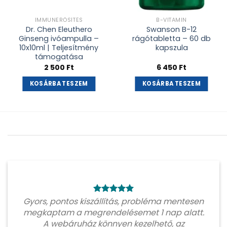
IMMUNERŐSÍTÉS
B-VITAMIN
Dr. Chen Eleuthero
Swanson B-12
Ginseng ivóampulla –
rágótabletta – 60 db
10x10ml | Teljesítmény
kapszula
támogatása
2 500
Ft
6 450
Ft
KOSÁRBA TESZEM
KOSÁRBA TESZEM
Gyors, pontos kiszállítás, probléma mentesen
megkaptam a megrendelésemet 1 nap alatt.
A webáruház könnyen kezelhető, az