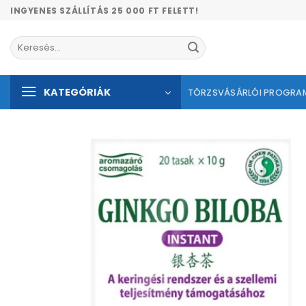
Skip
INGYENES SZÁLLÍTÁS 25 000 FT FELETT!
to
content
Keresés
a
következőre:
KATEGÓRIÁK
TÖRZSVÁSÁRLÓI PROGRA
Kíván