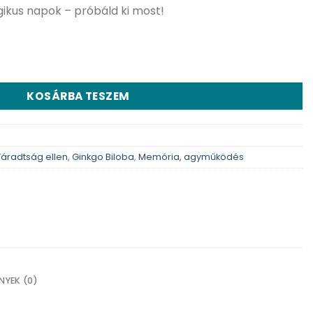
gikus napok – próbáld ki most!
tant tea – 20db mennyiség
KOSÁRBA TESZEM
Fáradtság ellen
,
Ginkgo Biloba
,
Memória, agyműködés
NYEK (0)