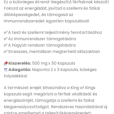
Ez a különleges étrend-kiegészítő férfiaknak készült!
Fokozd az energiádat, javítsd a szellemi és fizikai
állóképességedet, és támogasd az
immunrendszeredet egyetlen kapszulával!
✅
A testi és szellemi teljesítmény fenntartásához
✅
Az immunrendszer támogatására
✅
A húgyúti rendszer támogatására
✅
Stresszes, mentálisan megterhelő időszakban
Kiszerelés:
500 mg x 50 kapszula
Adagolás:
Naponta 2 x 3 kapszula, bőséges
folyadékkal
A természet erejét kihasználva a King of Kings
kapszula segít megőrizni a férfiak vitalitását és
energiaszintjét, támogatja a szellemi és fizikai
kiegyensúlyozottságot. Rendszeres használatával új
szintre emelheted a teljesítőképességedet!