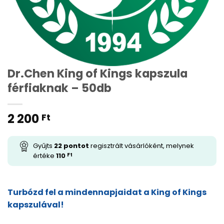
Dr.Chen King of Kings kapszula
férfiaknak – 50db
2 200
Ft
Gyűjts
22
pontot
regisztrált vásárlóként, melynek
értéke
110
Ft
Turbózd fel a mindennapjaidat a King of Kings
kapszulával!