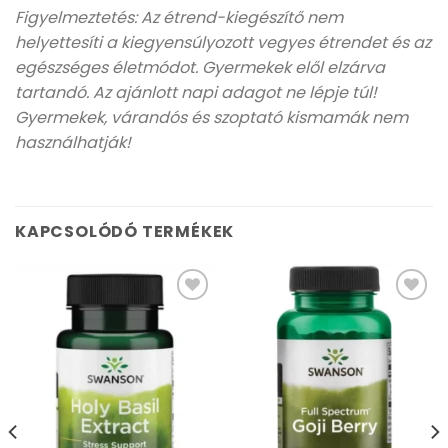
Figyelmeztetés: Az étrend-kiegészítő nem
helyettesíti a kiegyensúlyozott vegyes étrendet és az
egészséges életmódot. Gyermekek elől elzárva
tartandó. Az ajánlott napi adagot ne lépje túl!
Gyermekek, várandós és szoptató kismamák nem
használhatják!
KAPCSOLÓDÓ TERMÉKEK
Kívánságlistához
Kívánságlistához
adás
adás