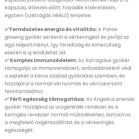
kapszula, étkezés előtt, folyadék kíséretében,
egyben (szétrágás nélkül) lenyelve.
✅Természetes energia és vitalitás:
A Panax
ginseng gyökér serkenti a vérkeringést és javítja az
agyi teljesítményt, így fáradtság és kimerültség
esetén is új lendületet ad.
✅ Komplex immunvédelem:
Az Astragalus gyökér
támogatja az immunrendszert, antioxidánsként védi
a sejteket a káros szabad gyökökkel szemben, és
hozzájárul a normál vérnyomás és vércukorszint
fenntartásához.
✅ Férfi egészség támogatása:
Az Angelica sinensis
gyökér hozzájárul az urogenitális rendszer és a
keringési rendszer normál működéséhez, biztosítva
a megfelelő oxigénszállítást és a vérkeringés
egészségét.