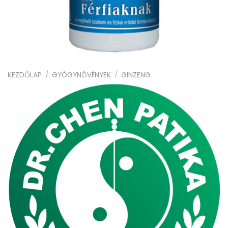
KEZDŐLAP
/
GYÓGYNÖVÉNYEK
/
GINZENG