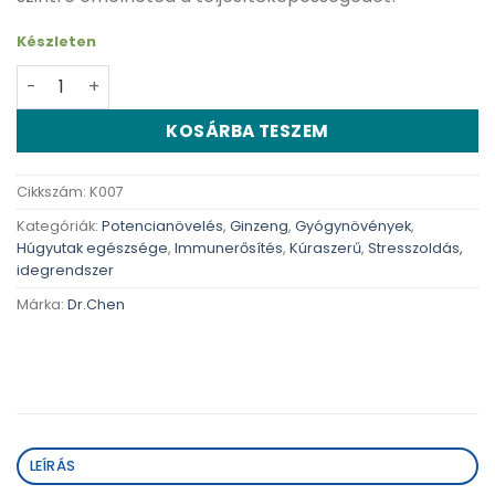
Készleten
Dr.Chen King of Kings kapszula férfiaknak - 50db menny
KOSÁRBA TESZEM
Cikkszám:
K007
Kategóriák:
Potencianövelés
,
Ginzeng
,
Gyógynövények
,
Húgyutak egészsége
,
Immunerősítés
,
Kúraszerű
,
Stresszoldás,
idegrendszer
Márka:
Dr.Chen
LEÍRÁS