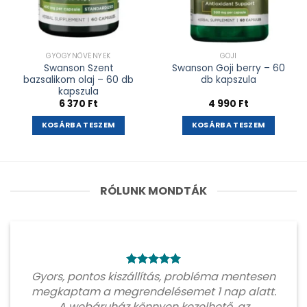
GYÓGYNÖVÉNYEK
GOJI
Swanson Szent
Swanson Goji berry – 60
bazsalikom olaj – 60 db
db kapszula
kapszula
6 370
Ft
4 990
Ft
KOSÁRBA TESZEM
KOSÁRBA TESZEM
RÓLUNK MONDTÁK
Gyors, pontos kiszállítás, probléma mentesen
megkaptam a megrendelésemet 1 nap alatt.
A webáruház könnyen kezelhető, az