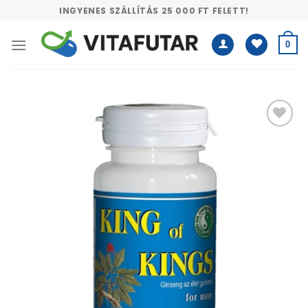
Skip
INGYENES SZÁLLÍTÁS 25 000 FT FELETT!
to
content
0
Kívánságlistához
adás