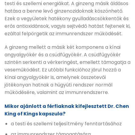
testi és szellemi energiákat. A ginzeng másik áldásos
hatása a benne levő ginzenozidoknak köszönhető.
Ezek a vegyületek hatékony gyulladáscsökkentők és
erős antioxidánsok, vagyis sejtvédő hatást fejtenek ki,
ezáltal felpörgetik az immunrendszer működését.
A ginzeng mellett a másik két komponens a kínai
angyalgyökér és a csüdfűgyökér. A csüdfűgyökér
szintén serkenti a vérkeringést, emellett támogatja a
veseműködést. Ez utóbbi funkcióhoz járul hozzá a
kínai angyalgyökér is, amelynek összetevői
jótékonyan hatnak a húgyúti rendszer normál
működésére, valamint az immunrendszerre.
Mikor ajánlott a férfiaknak kifejlesztett Dr. Chen
King of Kings kapszula?
a testi és szellemi teljesítmény fenntartásához
az immunrendszer támogatására