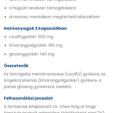
a húgyúti rendszer támogatására
stresszes, mentálisan megterhelő időszakban
Hatóanyagok 2 kapszulában
csüdfűgyökér: 500 mg
kínai angyalgyökér: 160 mg
ginzenggyökér: 140 mg
Összetevők
Az Astragalus membranaceus (csüdfű) gyökere, az
Angelica sinensis (kínai angyalgyökér) gyökere, a
panax ginzeng gyökérere, zselatin.
Felhasználási javaslat
A férfiaknak kifejlesztett Dr. Chen King of Kings
kapszula javasolt adagolása: felnőtteknek napi 2×2