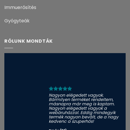
Immuerősítés
Gyógyteák
RÓLUNK MONDTÁK
Nagyon elégedett vagyok.
Bármilyen terméket rendeltem,
másnapra már meg is kaptam.
Nagyon elégedett vagyok a
webáruházzal. Eddig mindegyik
termék nagyon bevált, de a nagy
kedvenc a szuperhős!