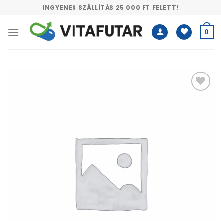
Skip
INGYENES SZÁLLÍTÁS 25 000 FT FELETT!
to
content
0
Kívánságlistához
adás