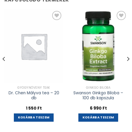
Kívánságlistához
Kívánságlistához
adás
adás
GYÓGYNÖVÉNY TEÁK
GINKGO BILOBA
Dr. Chen Mályva tea – 20
Swanson Ginkgo Biloba –
db
100 db kapszula
1 550
Ft
6 990
Ft
KOSÁRBA TESZEM
KOSÁRBA TESZEM