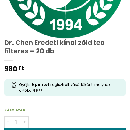
Dr. Chen Eredeti kínai zöld tea
filteres – 20 db
980
Ft
Gyűjts
9
pontot
regisztrált vásárlóként, melynek
értéke
45
Ft
Készleten
Dr. Chen Eredeti kínai zöld tea filteres - 20 db mennyisé