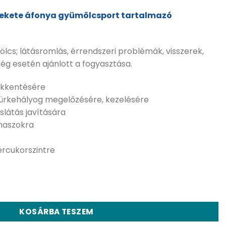
ekete áfonya gyümölcsport tartalmazó
ölcs; látásromlás, érrendszeri problémák, visszerek,
g esetén ajánlott a fogyasztása.
ökkentésére
ürkehályog megelőzésére, kezelésére
slátás javítására
anaszokra
rcukorszintre
00 db kapszula mennyiség
KOSÁRBA TESZEM