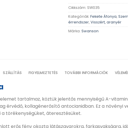
Cikkszám:
SW035
Kategóriák:
Fekete Áfonya
,
Szem
érrendszer
,
Visszért, aranyér
Márka:
Swanson
SZÁLLÍTÁS
FIGYELMEZTETÉS
TOVÁBBI INFORMÁCIÓK
VÉLEMÉ
a
melemet tartalmaz, köztük jelentős mennyiségű A-vitamin
rvédő, kollagénerősítő antocianidban. Ez a növényi vegyü
i a törékenységüket, áteresztésüket.
ott erős fény okozta látászavarokra, farkasvakságra, idős