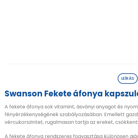
LEÍRÁS
Swanson Fekete áfonya kapszul
A fekete áfonya sok vitamint, ásványi anyagot és nyo
fényérzékenységének szabályozásában. Emellett gazdag é
vércukorszintet, rugalmasan tartja az ereket, csökkent
A fekete áfonya rendszeres fogyasztása különösen ajánl