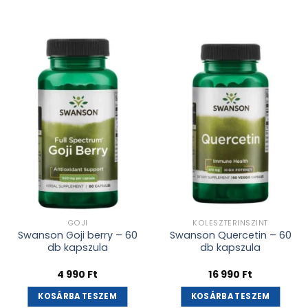
Kívánságlistához
Kívánságlistához
adás
adás
GOJI
KOLESZTERINSZINT
Swanson Goji berry – 60
Swanson Quercetin – 60
db kapszula
db kapszula
4 990
Ft
16 990
Ft
KOSÁRBA TESZEM
KOSÁRBA TESZEM