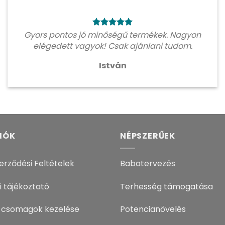
Gyors pontos jó minőségű termékek. Nagyon
elégedett vagyok! Csak ajánlani tudom.
István
IÓK
NÉPSZERŰEK
erződési Feltételek
Babatervezés
i tájékoztató
Terhesség támogatása
 csomagok kezelése
Potencianövelés