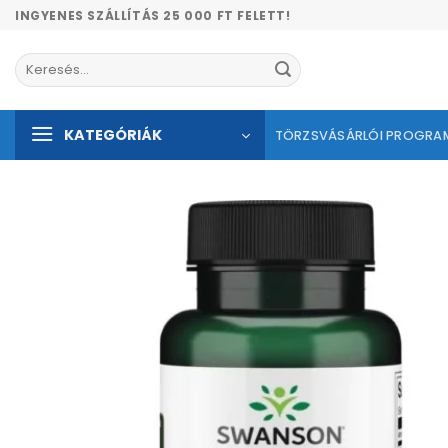
Skip
INGYENES SZÁLLÍTÁS 25 000 FT FELETT!
to
content
Keresés
a
következőre:
KATEGÓRIÁK
TÖRZSVÁSÁRLÓI PROGRA
Kíván