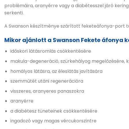
problémáira, aranyérre vagy a diabétesszel járó keringé
serkenti.
A Swanson készítménye szárított feketeáfonya-port t
Mikor ajánlott a Swanson Fekete áfonya 
időskori látásromlás csökkentésére
makula-degeneráció, szürkehályog megelőzésére, k
homályos látásra, az éleslátás javítására
szemműtét utáni regenerációra
visszeres, aranyeres panaszokra
aranyérre
a diabétesz tüneteinek csökkentésére
ingadozó vagy magas vércukorszintre