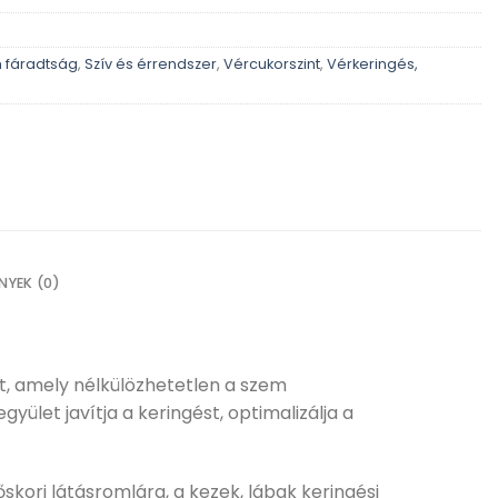
 fáradtság
,
Szív és érrendszer
,
Vércukorszint
,
Vérkeringés,
NYEK (0)
t, amely nélkülözhetetlen a szem
let javítja a keringést, optimalizálja a
kori látásromlára, a kezek, lábak keringési