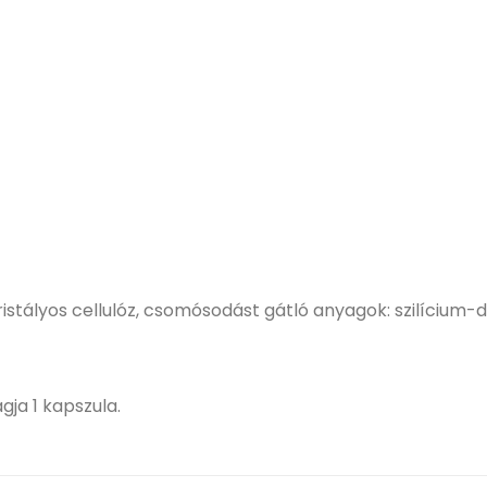
ristályos cellulóz, csomósodást gátló anyagok: szilícium-
ja 1 kapszula.