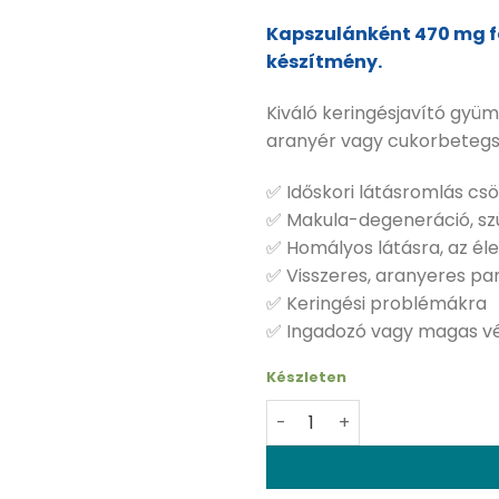
Kapszulánként 470 mg f
készítmény.
Kiváló keringésjavító gyüm
aranyér vagy cukorbetegsé
✅ Időskori látásromlás cs
✅ Makula-degeneráció, sz
✅ Homályos látásra, az éle
✅ Visszeres, aranyeres p
✅ Keringési problémákra
✅ Ingadozó vagy magas vé
Készleten
Swanson Fekete áfonya - 1