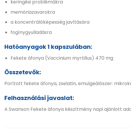
keringési problémákra
memóriazavarokra
a koncentrálóképesség javítására
fogínygyulladásra
Hatóanyagok 1 kapszulában:
Fekete áfonya (Vaccinium myrtillus) 470 mg
Összetevők:
Porított fekete áfonya, zselatin, emulgeálószer: mikrok
Felhasználási javaslat:
A Swanson Fekete áfonya készítmény napi ajánlott adag