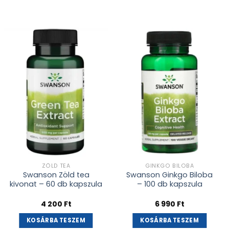
Kívánságlistához
Kívánságlistához
adás
adás
ZÖLD TEA
GINKGO BILOBA
Swanson Zöld tea
Swanson Ginkgo Biloba
kivonat – 60 db kapszula
– 100 db kapszula
4 200
Ft
6 990
Ft
KOSÁRBA TESZEM
KOSÁRBA TESZEM