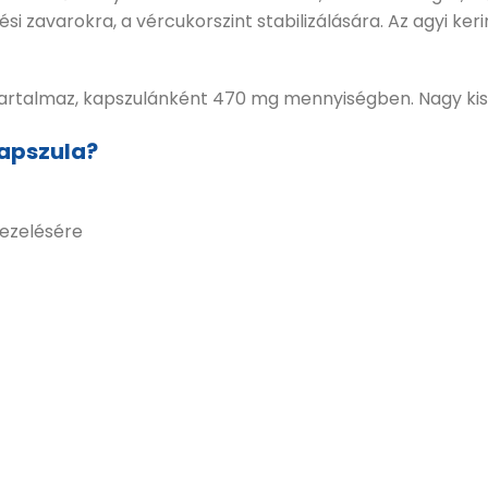
si zavarokra, a vércukorszint stabilizálására. Az agyi ker
artalmaz, kapszulánként 470 mg mennyiségben. Nagy kisz
kapszula?
ezelésére