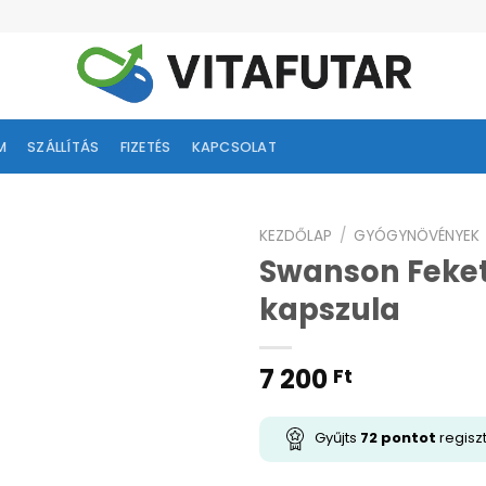
M
SZÁLLÍTÁS
FIZETÉS
KAPCSOLAT
KEZDŐLAP
/
GYÓGYNÖVÉNYEK
Swanson Feket
ságlistához
kapszula
adás
7 200
Ft
Gyűjts
72
pontot
regisz