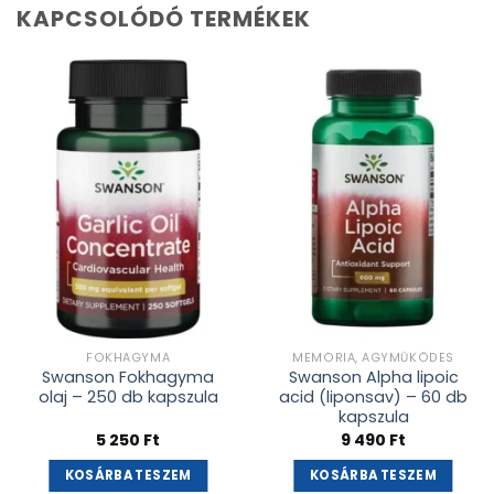
KAPCSOLÓDÓ TERMÉKEK
Kívánságlistához
Kívánságlistához
adás
adás
FOKHAGYMA
MEMÓRIA, AGYMŰKÖDÉS
Swanson Fokhagyma
Swanson Alpha lipoic
olaj – 250 db kapszula
acid (liponsav) – 60 db
kapszula
5 250
Ft
9 490
Ft
KOSÁRBA TESZEM
KOSÁRBA TESZEM